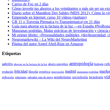
Carros de Foc en 2 días
Cómo invertir tus ahorros a los veintitantos o más sin ser un ex
Diario sobre el Marathon Des Sables (MDS 2012). Cómo lo vi
Emprende en Internet: curso 10 vídeos (startups)
GR 11 o Travesía Pirenaica (o Transpirenaica) en 21 días
Guía para ahorrar en la factura de la luz —en España #NoReg
Manzanas podridas. Malas prácticas de investigación y ciencia
Mi primer librito: «Personalidades múltiples, (des)honestidad,
Neuromarkewiki – La Wiki del NeuroMarketing
Página del autor Angel Abril-Ruiz en Amazon
Etiquetas
antropología
aabrilru
ceh
ahorro energético
biología
ahorrar en la factura de la luz
marke
felicidad
madrid
genética
evolución
filosofía
innovación
manzanas podridas
víd
senderismo
sociología
tecnología
reflexión
relaciones
salvador ruiz de maya