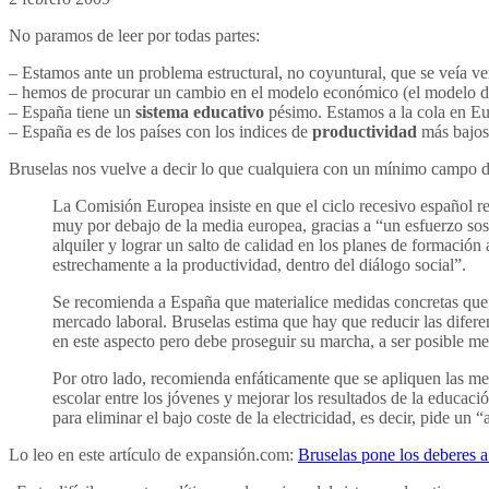
No paramos de leer por todas partes:
– Estamos ante un problema estructural, no coyuntural, que se veía ve
– hemos de procurar un cambio en el modelo económico (el modelo de l
– España tiene un
sistema educativo
pésimo. Estamos a la cola en E
– España es de los países con los indices de
productividad
más bajos
Bruselas nos vuelve a decir lo que cualquiera con un mínimo campo de
La Comisión Europea insiste en que el ciclo recesivo español re
muy por debajo de la media europea, gracias a “un esfuerzo sost
alquiler y lograr un salto de calidad en los planes de formación
estrechamente a la productividad, dentro del diálogo social”.
Se recomienda a España que materialice medidas concretas que f
mercado laboral. Bruselas estima que hay que reducir las difere
en este aspecto pero debe proseguir su marcha, a ser posible med
Por otro lado, recomienda enfáticamente que se apliquen las med
escolar entre los jóvenes y mejorar los resultados de la educac
para eliminar el bajo coste de la electricidad, es decir, pide un 
Lo leo en este artículo de expansión.com:
Bruselas pone los deberes a