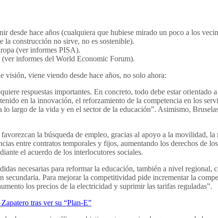
nir desde hace años (cualquiera que hubiese mirado un poco a los vecino
a construcción no sirve, no es sostenible).
uropa (ver informes PISA).
 (ver informes del World Economic Forum).
 visión, viene viendo desde hace años, no solo ahora:
quiere respuestas importantes. En concreto, todo debe estar orientado a
enido en la innovación, el reforzamiento de la competencia en los servi
 a lo largo de la vida y en el sector de la educación”. Asimismo, Brusela
avorezcan la búsqueda de empleo, gracias al apoyo a la movilidad, la m
ncias entre contratos temporales y fijos, aumentando los derechos de l
iante el acuerdo de los interlocutores sociales.
idas necesarias para reformar la educación, también a nivel regional, 
ión secundaria. Para mejorar la competitividad pide incrementar la compe
“aumento los precios de la electricidad y suprimir las tarifas reguladas”.
 Zapatero tras ver su “Plan-E”