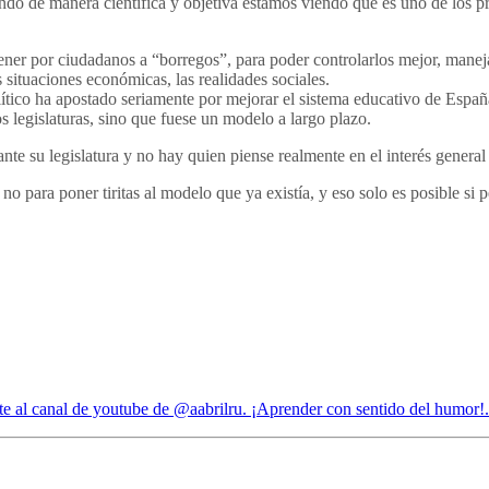
uando de manera científica y objetiva estamos viendo que es uno de los 
ener por ciudadanos a “borregos”, para poder controlarlos mejor, manej
s situaciones económicas, las realidades sociales.
ítico ha apostado seriamente por mejorar el sistema educativo de España
 legislaturas, sino que fuese un modelo a largo plazo.
ante su legislatura y no hay quien piense realmente en el interés general
para poner tiritas al modelo que ya existía, y eso solo es posible si 