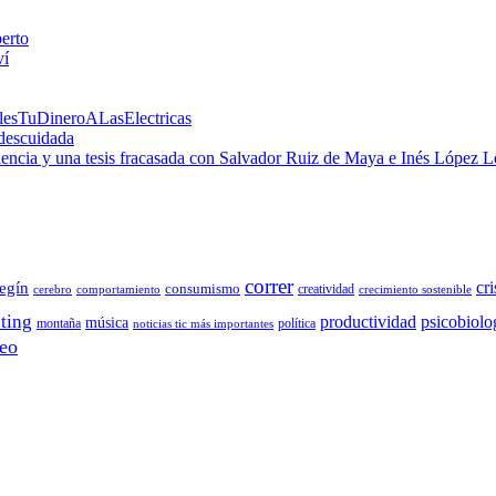
perto
ví
alesTuDineroALasElectricas
 descuidada
 ciencia y una tesis fracasada con Salvador Ruiz de Maya e Inés López 
correr
cri
egín
consumismo
creatividad
cerebro
comportamiento
crecimiento sostenible
ting
productividad
psicobiolo
música
montaña
política
noticias tic más importantes
eo