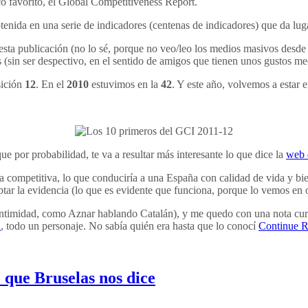
 favorito, el Global Competitiveness Report.
enida en una serie de indicadores (centenas de indicadores) que da lug
sta publicación (no lo sé, porque no veo/leo los medios masivos desde 
s (sin ser despectivo, en el sentido de amigos que tienen unos gustos me
ición
12
. En el
2010
estuvimos en la
42
. Y este año, volvemos a estar 
ue por probabilidad, te va a resultar más interesante lo que dice la
web 
a competitiva, lo que conduciría a una España con calidad de vida y bie
ptar la evidencia (lo que es evidente que funciona, porque lo vemos en o
 intimidad, como Aznar hablando Catalán), y me quedo con una nota cur
n
, todo un personaje. No sabía quién era hasta que lo conocí
Continue R
 que Bruselas nos dice