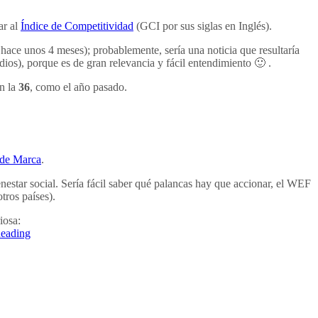
ar al
Índice de Competitividad
(GCI por sus siglas en Inglés).
hace unos 4 meses); probablemente, sería una noticia que resultaría
dios), porque es de gran relevancia y fácil entendimiento 🙂 .
en la
36
, como el año pasado.
de Marca
.
nestar social. Sería fácil saber qué palancas hay que accionar, el WEF
tros países).
iosa:
eading