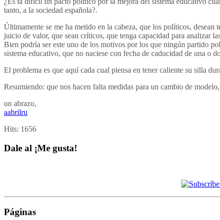
¿Es ta difícil un pacto político por la mejora del sistema educativo c
tanto, a la sociedad española?.
Últimamente se me ha metido en la cabeza, que los políticos, desean t
juicio de valor, que sean críticos, que tenga capacidad para analizar la
Bien podría ser este uno de los motivos por los que ningún partido pol
sistema educativo, que no naciese con fecha de caducidad de una o dos
El problema es que aquí cada cual piensa en tener caliente su silla dur
Resumiendo: que nos hacen falta medidas para un cambio de modelo, no 
un abrazo,
aabrilru
Hits:
1656
Dale al ¡Me gusta!
Páginas