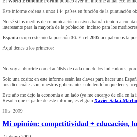
El
World Economic Forum
publicó ayer mi informe anual económico
Este informe ordena a unos 144 países en función de la puntuación obt
No sé si los medios de comunicación masivos habrán tenido a cuenta e
interesante para la mayoría de la población, incluso para los mediocre
España
ocupa este año la posición
36
. En el
2005
ocupabamos la pos
Aquí tienes a los primeros:
No voy a aburrirte con el análisis de cada uno de los indicadores, porq
Solo una cosita: en este informe están las claves para hacer una Españ
nos dice cuáles son; nuestros gobernantes solo tendrían que leer y ace
Este año me dejo la economía a un lado (ya me encargo de ella en la
Resulta que el padre de este informe, es el gran
Xavier Sala-i-Marti
Hits:
2009
Mi opinión: competitividad + educación, lo
2 febrero 2009