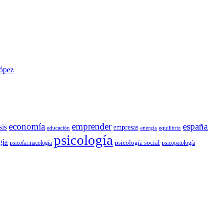
López
economía
emprender
españa
sis
empresas
educación
energía
equilibrio
psicología
gía
psicología social
psicofarmacología
psicopatología