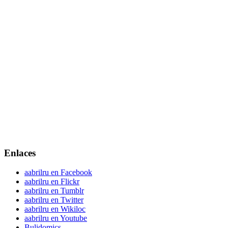
Enlaces
aabrilru en Facebook
aabrilru en Flickr
aabrilru en Tumblr
aabrilru en Twitter
aabrilru en Wikiloc
aabrilru en Youtube
Bulidomics