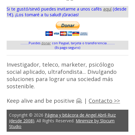
Si te gustó/sirvió puedes invitarme a unos cafés
aquí
(desde
1€). ¡Los tomaré a tu salud! ¡Gracias!
.........Puedes
donar
con Paypal, tarjeta o transferencia.........
(Es pago seguro)
Investigador, teleco, marketer, psicólogo
social aplicado, ultrafondista... Divulgando
soluciones para lograr una sociedad más
sostenible.
Keep alive and be positive 🤗. |
Contacto >>
Copyright © 2026
Página y bitácora de Angel Abril-Ruiz
(desde 2008)
. All Rights Reserved.
Minimize by Slocum
Studio