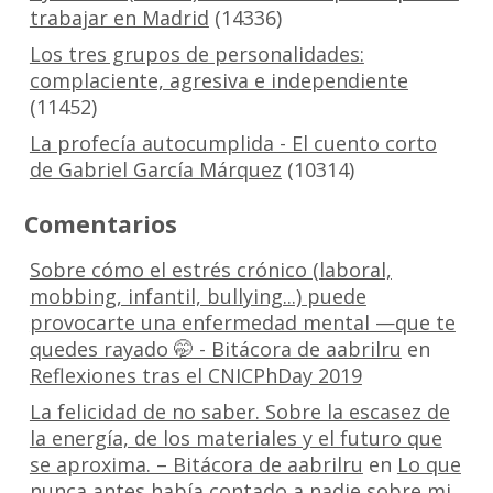
trabajar en Madrid
(14336)
Los tres grupos de personalidades:
complaciente, agresiva e independiente
(11452)
La profecía autocumplida - El cuento corto
de Gabriel García Márquez
(10314)
Comentarios
Sobre cómo el estrés crónico (laboral,
mobbing, infantil, bullying...) puede
provocarte una enfermedad mental —que te
quedes rayado 🤭 - Bitácora de aabrilru
en
Reflexiones tras el CNICPhDay 2019
La felicidad de no saber. Sobre la escasez de
la energía, de los materiales y el futuro que
se aproxima. – Bitácora de aabrilru
en
Lo que
nunca antes había contado a nadie sobre mi