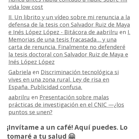
vida low cost
II. Un librito y un vídeo sobre mi renuncia a la
defensa de la tesis con Salvador Ruiz de Maya
e Inés López López - Bitácora de aabrilru
en
I.
Memorias de una tesis fracasada… y una
carta de renuncia. Finalmente no defenderé
la tesis doctoral con Salvador Ruiz de Maya e
Inés López López
Gabriela
en
Discriminación tecnológica si
vives en una zona rural. Ley de risa en
España. Publicidad confusa.
aabrilru
en
Presentación sobre malas
prácticas de investigación en el CNIC —¿los
puntos se unen?
¡Invítame a un café! Aquí puedes. Lo
tomaré a tu salud 🤗