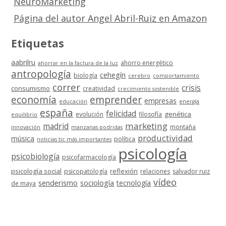
NeuroMarketing
Página del autor Angel Abril-Ruiz en Amazon
Etiquetas
aabrilru
ahorro energético
ahorrar en la factura de la luz
antropología
cehegín
biología
cerebro
comportamiento
correr
crisis
consumismo
creatividad
crecimiento sostenible
economía
emprender
empresas
educación
energía
españa
felicidad
genética
evolución
filosofía
equilibrio
marketing
madrid
montaña
innovación
manzanas podridas
productividad
música
política
noticias tic más importantes
psicología
psicobiología
psicofarmacología
psicología social
reflexión
psicopatología
relaciones
salvador ruiz
vídeo
senderismo
sociología
tecnología
de maya