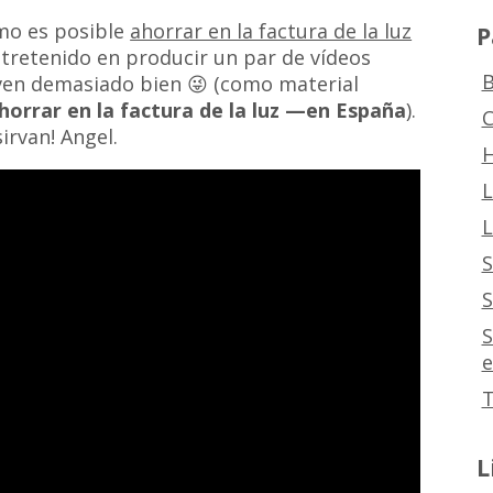
ómo es posible
ahorrar en la factura de la luz
P
ntretenido en producir un par de vídeos
B
leven demasiado bien 😜 (como material
horrar en la factura de la luz —en España
).
C
irvan! Angel.
H
L
L
S
S
S
e
T
L