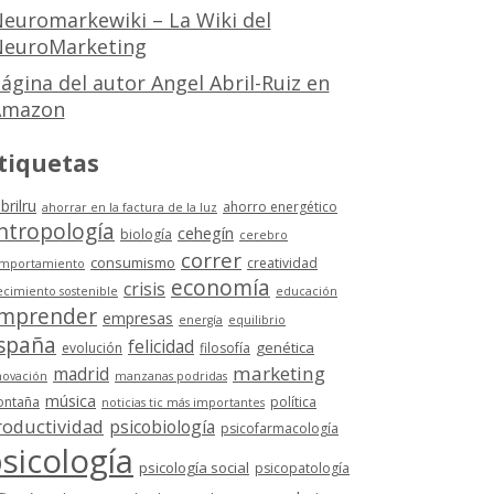
euromarkewiki – La Wiki del
euroMarketing
ágina del autor Angel Abril-Ruiz en
Amazon
tiquetas
brilru
ahorro energético
ahorrar en la factura de la luz
ntropología
cehegín
biología
cerebro
correr
consumismo
creatividad
mportamiento
economía
crisis
ecimiento sostenible
educación
mprender
empresas
energía
equilibrio
spaña
felicidad
genética
evolución
filosofía
marketing
madrid
novación
manzanas podridas
música
ntaña
política
noticias tic más importantes
roductividad
psicobiología
psicofarmacología
sicología
psicología social
psicopatología