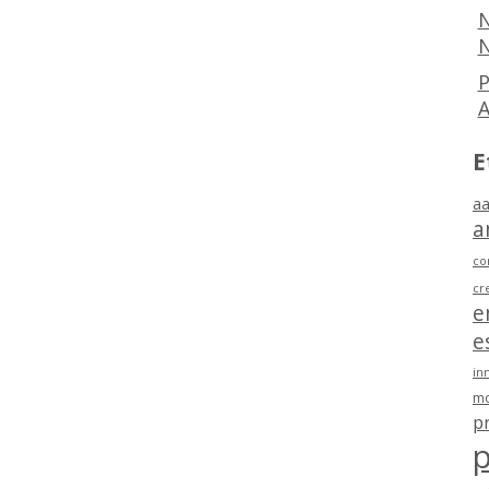
N
N
P
E
aa
a
co
cr
e
e
in
mo
p
p