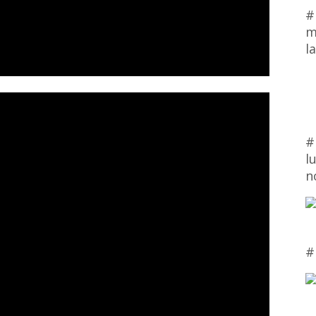
#
m
l
#
l
n
#