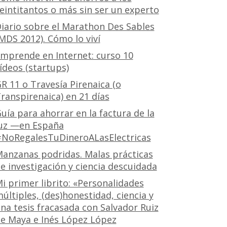
eintitantos o más sin ser un experto
iario sobre el Marathon Des Sables
MDS 2012). Cómo lo viví
mprende en Internet: curso 10
ídeos (startups)
R 11 o Travesía Pirenaica (o
ranspirenaica) en 21 días
uía para ahorrar en la factura de la
uz —en España
NoRegalesTuDineroALasElectricas
anzanas podridas. Malas prácticas
e investigación y ciencia descuidada
i primer librito: «Personalidades
últiples, (des)honestidad, ciencia y
na tesis fracasada con Salvador Ruiz
e Maya e Inés López López