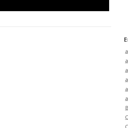
E
a
a
a
a
a
a
B
C
C