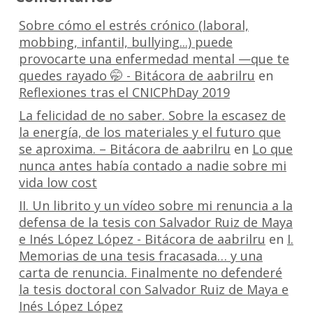
Sobre cómo el estrés crónico (laboral,
mobbing, infantil, bullying...) puede
provocarte una enfermedad mental —que te
quedes rayado 🤭 - Bitácora de aabrilru
en
Reflexiones tras el CNICPhDay 2019
La felicidad de no saber. Sobre la escasez de
la energía, de los materiales y el futuro que
se aproxima. – Bitácora de aabrilru
en
Lo que
nunca antes había contado a nadie sobre mi
vida low cost
II. Un librito y un vídeo sobre mi renuncia a la
defensa de la tesis con Salvador Ruiz de Maya
e Inés López López - Bitácora de aabrilru
en
I.
Memorias de una tesis fracasada… y una
carta de renuncia. Finalmente no defenderé
la tesis doctoral con Salvador Ruiz de Maya e
Inés López López