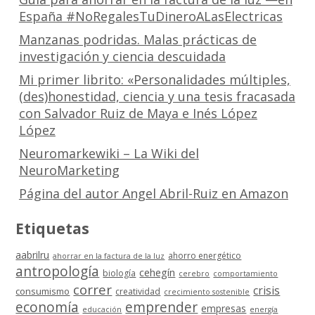
España #NoRegalesTuDineroALasElectricas
Manzanas podridas. Malas prácticas de
investigación y ciencia descuidada
Mi primer librito: «Personalidades múltiples,
(des)honestidad, ciencia y una tesis fracasada
con Salvador Ruiz de Maya e Inés López
López
Neuromarkewiki – La Wiki del
NeuroMarketing
Página del autor Angel Abril-Ruiz en Amazon
Etiquetas
aabrilru
ahorro energético
ahorrar en la factura de la luz
antropología
cehegín
biología
cerebro
comportamiento
correr
crisis
consumismo
creatividad
crecimiento sostenible
economía
emprender
empresas
educación
energía