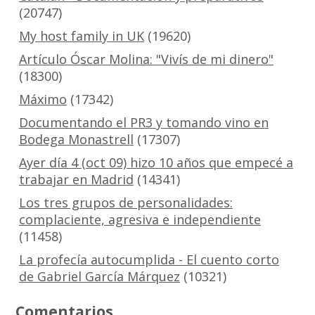
(20747)
My host family in UK
(19620)
Artículo Óscar Molina: "Vivís de mi dinero"
(18300)
Máximo
(17342)
Documentando el PR3 y tomando vino en
Bodega Monastrell
(17307)
Ayer día 4 (oct 09) hizo 10 años que empecé a
trabajar en Madrid
(14341)
Los tres grupos de personalidades:
complaciente, agresiva e independiente
(11458)
La profecía autocumplida - El cuento corto
de Gabriel García Márquez
(10321)
Comentarios