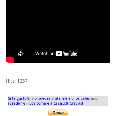
Hits:
1237
Si te gustó/sirvió puedes invitarme a unos cafés
aquí
(desde 1€). ¡Los tomaré a tu salud! ¡Gracias!