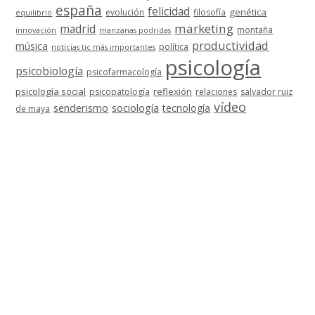
españa
felicidad
genética
evolución
filosofía
equilibrio
marketing
madrid
montaña
innovación
manzanas podridas
productividad
música
política
noticias tic más importantes
psicología
psicobiología
psicofarmacología
psicología social
reflexión
psicopatología
relaciones
salvador ruiz
vídeo
senderismo
sociología
tecnología
de maya