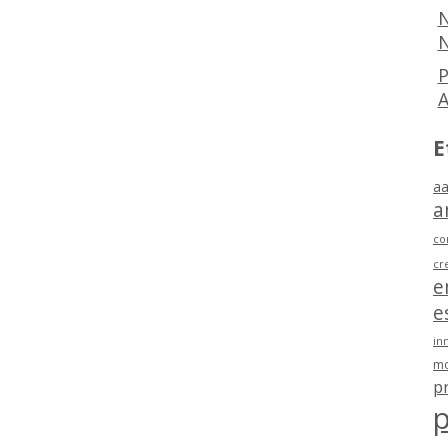
N
N
P
E
aa
a
co
cr
e
e
in
mo
p
p