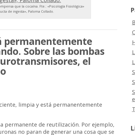
pensa que la cocaína. Fte.: «Psicología Fisiológica»
P
ducta de ingesta», Paloma Collado.
B
C
tá permanentemente
H
zando. Sobre las bombas
L
urotransmisores, el
L
mo
S
S
S
e
ciciente, limpia y está permanentemente
T
 permanente de reutilización. Por ejemplo,
L
uronas no paran de generar una cosa que se