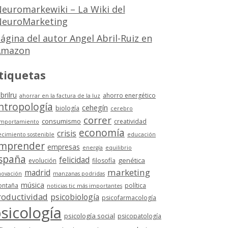
euromarkewiki – La Wiki del
euroMarketing
ágina del autor Angel Abril-Ruiz en
Amazon
tiquetas
brilru
ahorro energético
ahorrar en la factura de la luz
ntropología
cehegín
biología
cerebro
correr
consumismo
creatividad
mportamiento
economía
crisis
ecimiento sostenible
educación
mprender
empresas
energía
equilibrio
spaña
felicidad
genética
evolución
filosofía
marketing
madrid
novación
manzanas podridas
música
ntaña
política
noticias tic más importantes
roductividad
psicobiología
psicofarmacología
sicología
psicología social
psicopatología