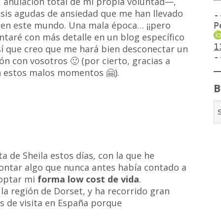
 anulación total de mi propia voluntad—,
risis agudas de ansiedad que me han llevado
-
 en este mundo. Una mala época… ¡¡pero
P
ontaré con más detalle en un blog específico
1
Así que creo que me hará bien desconectar un
-
ón con vosotros 🙂 (por cierto, gracias a
n estos malos momentos 🤗).
B
a de Sheila estos días, con la que he
contar algo que nunca antes había contado a
doptar mi
forma low cost de vida
.
n la región de Dorset, y ha recorrido gran
s de visita en España porque