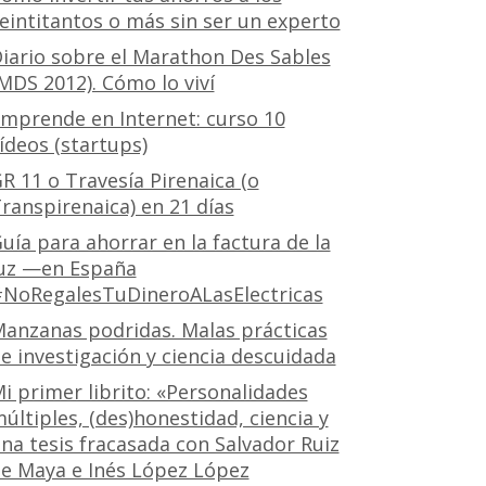
eintitantos o más sin ser un experto
iario sobre el Marathon Des Sables
MDS 2012). Cómo lo viví
mprende en Internet: curso 10
ídeos (startups)
R 11 o Travesía Pirenaica (o
ranspirenaica) en 21 días
uía para ahorrar en la factura de la
uz —en España
NoRegalesTuDineroALasElectricas
anzanas podridas. Malas prácticas
e investigación y ciencia descuidada
i primer librito: «Personalidades
últiples, (des)honestidad, ciencia y
na tesis fracasada con Salvador Ruiz
e Maya e Inés López López