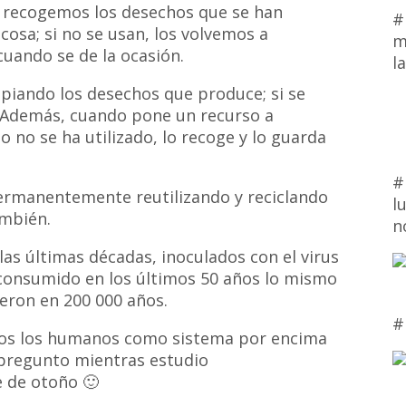
, recogemos los desechos que se han
#
cosa; si no se usan, los volvemos a
m
cuando se de la ocasión.
l
piando los desechos que produce; si se
. Además, cuando pone un recurso a
o no se ha utilizado, lo recoge y lo guarda
#
permanentemente reutilizando y reciclando
l
ambién.
n
as últimas décadas, inoculados con el virus
onsumido en los últimos 50 años lo mismo
eron en 200 000 años.
#
amos los humanos como sistema por encima
pregunto mientras estudio
e de otoño 🙂