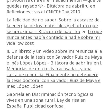
provocarte una enfermedad mental —que te
quedes rayado 🤭 - Bitácora de aabrilru
en
Reflexiones tras el CNICPhDay 2019
La felicidad de no saber. Sobre la escasez de
la energía, de los materiales y el futuro que
se aproxima. – Bitácora de aabrilru
en
Lo que
nunca antes había contado a nadie sobre mi
vida low cost
II. Un librito y un vídeo sobre mi renuncia a la
defensa de la tesis con Salvador Ruiz de Maya
e Inés López López - Bitácora de aabrilru
en
I.
Memorias de una tesis fracasada… y una
carta de renuncia. Finalmente no defenderé
la tesis doctoral con Salvador Ruiz de Maya e
Inés López López
Gabriela
en
Discriminación tecnológica si
vives en una zona rural. Ley de risa en
España. Publicidad confusa.