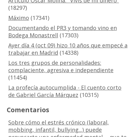
Artículo Óscar Molina: "Vivís de mi dinero"
(18297)
Máximo
(17341)
Documentando el PR3 y tomando vino en
Bodega Monastrell
(17303)
Ayer día 4 (oct 09) hizo 10 años que empecé a
trabajar en Madrid
(14338)
Los tres grupos de personalidades:
complaciente, agresiva e independiente
(11454)
La profecía autocumplida - El cuento corto
de Gabriel García Márquez
(10315)
Comentarios
Sobre cómo el estrés crónico (laboral,
mobbing, infantil, bullying...) puede