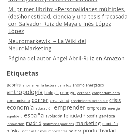
Mi primer librito: «Personalidades múltiples,
(des)honestidad, ciencia y una tesis fracasada
con Salvador Ruiz de Maya e Inés López
López
Neuromarkewiki – La Wiki del
NeuroMarketing
Página del autor Angel Abril-Ruiz en Amazon
Etiquetas
aabrilru
ahorro energético
ahorrar en la factura de la luz
antropología
cehegín
biología
cerebro
comportamiento
correr
crisis
consumismo
creatividad
crecimiento sostenible
economía
emprender
empresas
educación
energía
españa
felicidad
genética
evolución
filosofía
equilibrio
marketing
madrid
montaña
innovación
manzanas podridas
productividad
música
política
noticias tic más importantes