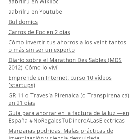
aabrilru en Wikiloc
aabrilru en Youtube
Bulidomics
Carros de Foc en 2 días
Cómo invertir tus ahorros a los veintitantos
o más sin ser un experto
Diario sobre el Marathon Des Sables (MDS
2012). Cómo lo viví
Emprende en Internet: curso 10 vídeos
(startups)
GR 11 o Travesía Pirenaica (o Transpirenaica)
en 21 días
Guía para ahorrar en la factura de la luz —en
España #NoRegalesTuDineroALasElectricas
Manzanas podridas. Malas prácticas de
investigación y ciencia descuidada