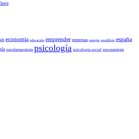
López
economía
emprender
españa
sis
empresas
educación
energía
equilibrio
psicología
gía
psicología social
psicofarmacología
psicopatología