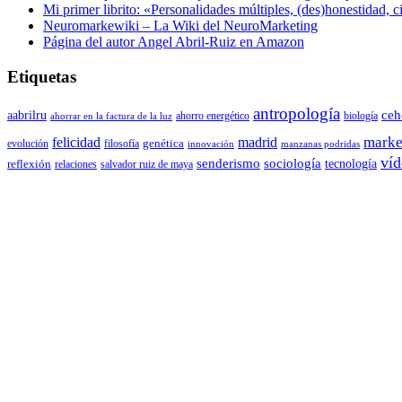
Mi primer librito: «Personalidades múltiples, (des)honestidad,
Neuromarkewiki – La Wiki del NeuroMarketing
Página del autor Angel Abril-Ruiz en Amazon
Etiquetas
antropología
aabrilru
ceh
ahorro energético
biología
ahorrar en la factura de la luz
marke
felicidad
madrid
genética
evolución
filosofía
innovación
manzanas podridas
víd
senderismo
sociología
tecnología
reflexión
relaciones
salvador ruiz de maya