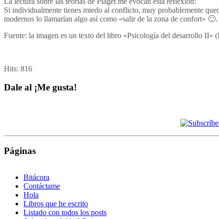
La lectura sobre las teorías de Piaget me evocan esta reflexión:
Si individualmente tienes miedo al conflicto, muy probablemente qued
modernos lo llamarían algo así como «salir de la zona de confort» 🙂.
Fuente: la imagen es un texto del libro «Psicología del desarrollo II
Hits:
816
Dale al ¡Me gusta!
Páginas
Bitácora
Contáctame
Hola
Libros que he escrito
Listado con todos los posts