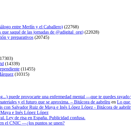
logo entre Merlín y el Caballero)
(22768)
s que saqué de las jornadas de @adigital_org)
(22028)
ión y preparativos
(20745)
17303)
rid
(14339)
dependiente
(11455)
 Márquez
(10315)
ying...) puede provocarte una enfermedad mental —que te quedes rayado 
materiales y el futuro que se aproxima. – Bitácora de aabrilru
en
Lo que 
tesis con Salvador Ruiz de Maya e Inés López López - Bitácora de aabril
de Maya e Inés López López
ral. Ley de risa en España. Publicidad confusa.
n en el CNIC —¿los puntos se unen?