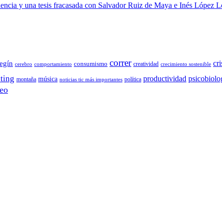
 ciencia y una tesis fracasada con Salvador Ruiz de Maya e Inés López 
correr
cri
egín
consumismo
creatividad
cerebro
comportamiento
crecimiento sostenible
ting
productividad
psicobiolo
música
montaña
política
noticias tic más importantes
eo