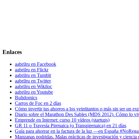
Enlaces
aabrilru en Facebook
aabrilru en Flickr
aabrilru en Tumblr
aabrilru en Twitter
aabrilru en Wikiloc
aabrilru en Youtube
Bulidomics
Carros de Foc en 2 días
Cómo invertir tus ahorros a los veintitantos o más sin ser un ex
Diario sobre el Marathon Des Sables (MDS 2012). Cómo lo vi
Emprende en Internet: curso 10 vídeos (startups)
GR 11 o Travesía Pirenaica (o Transpirenaica) en 21 días
Guía para ahorrar en la factura de la luz —en España #NoReg
Manzanas podridas. Malas prácticas de investigación y ciencia