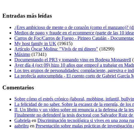
Entradas más leídas
¿Eres ambicioso de mente o de corazón (como el manzano)? (diá
Medios de pago y fraude en el ecommerce (parte de las 10 idea
Carros de Foc/Carros de Fuego - Pirineo Catalán - Documentac
My host family in UK
(19615)
Artículo Óscar Molina: "Vivís de mi dinero"
(18299)
Máximo
(17341)
Documentando el PR3 y tomando vino en Bodega Monastrell
(
Ayer día 4 (oct 09) hizo 10 años que empecé a trabajar en Mad
Los tres grupos de personalidades: complaciente, agresiva e in
La profecía autocumplida - El cuento corto de Gabriel García
Comentarios
Sobre cómo el estrés crónico (laboral, mobbing, infantil, bull
La felicidad de no saber. Sobre la escasez de la energía, de los 
II. Un librito y un vídeo sobre mi renuncia a la defensa de la 
Finalmente no defenderé la tesis doctoral con Salvador Ruiz 
Gabriela
en
Discriminación tecnológica si vives en una zona ru
aabrilru
en
Presentación sobre malas prácticas de investigació