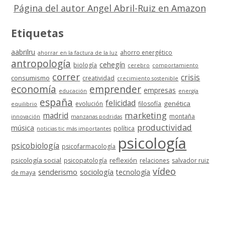
Página del autor Angel Abril-Ruiz en Amazon
Etiquetas
aabrilru
ahorro energético
ahorrar en la factura de la luz
antropología
cehegín
biología
cerebro
comportamiento
correr
crisis
consumismo
creatividad
crecimiento sostenible
economía
emprender
empresas
educación
energía
españa
felicidad
genética
evolución
filosofía
equilibrio
marketing
madrid
montaña
innovación
manzanas podridas
productividad
música
política
noticias tic más importantes
psicología
psicobiología
psicofarmacología
psicología social
reflexión
psicopatología
relaciones
salvador ruiz
vídeo
senderismo
sociología
tecnología
de maya