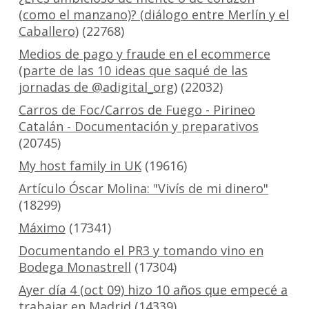
(como el manzano)? (diálogo entre Merlín y el
Caballero)
(22768)
Medios de pago y fraude en el ecommerce
(parte de las 10 ideas que saqué de las
jornadas de @adigital_org)
(22032)
Carros de Foc/Carros de Fuego - Pirineo
Catalán - Documentación y preparativos
(20745)
My host family in UK
(19616)
Artículo Óscar Molina: "Vivís de mi dinero"
(18299)
Máximo
(17341)
Documentando el PR3 y tomando vino en
Bodega Monastrell
(17304)
Ayer día 4 (oct 09) hizo 10 años que empecé a
trabajar en Madrid
(14339)