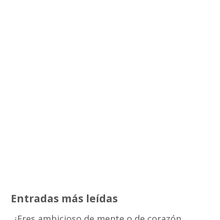
Entradas más leídas
¿Eres ambicioso de mente o de corazón