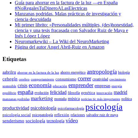
Guía para ahorrar en la factura de la luz —en España
#NoRegalesTuDineroALasElectricas
Manzanas podridas. Malas prácticas de investigación y
ciencia descuidada
Mi primer librito: «Personalidades múltiples, (des)honestidad,
ciencia y una tesis fracasada con Salvador Ruiz de Maya e
Inés López López
Neuromarkewiki – La Wiki del NeuroMarketing
Página del autor Angel Abril-Ruiz en Amazon
Etiquetas
antropología
aabrilru
ahorro energético
biología
ahorrar en la factura de la luz
correr
cehegín
consumismo
creatividad
cerebro
comportamiento
crecimiento
economía
emprender
crisis
empresas
sostenible
educación
energía
españa
felicidad
madrid
genética
evolución
filosofía
equilibrio
innovación
marketing
música
montaña
política
manzanas podridas
noticias tic más importantes
psicología
productividad
psicobiología
psicofarmacología
psicología social
reflexión
psicopatología
relaciones
salvador ruiz de maya
vídeo
senderismo
sociología
tecnología