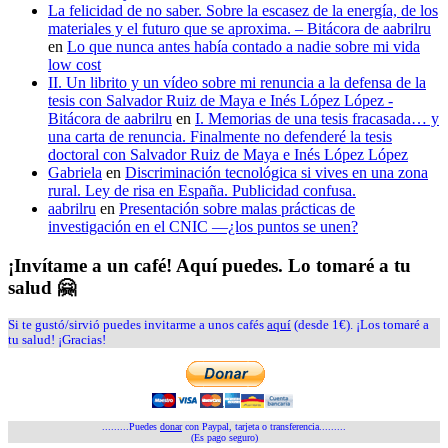
La felicidad de no saber. Sobre la escasez de la energía, de los
materiales y el futuro que se aproxima. – Bitácora de aabrilru
en
Lo que nunca antes había contado a nadie sobre mi vida
low cost
II. Un librito y un vídeo sobre mi renuncia a la defensa de la
tesis con Salvador Ruiz de Maya e Inés López López -
Bitácora de aabrilru
en
I. Memorias de una tesis fracasada… y
una carta de renuncia. Finalmente no defenderé la tesis
doctoral con Salvador Ruiz de Maya e Inés López López
Gabriela
en
Discriminación tecnológica si vives en una zona
rural. Ley de risa en España. Publicidad confusa.
aabrilru
en
Presentación sobre malas prácticas de
investigación en el CNIC —¿los puntos se unen?
¡Invítame a un café! Aquí puedes. Lo tomaré a tu
salud 🤗
Si te gustó/sirvió puedes invitarme a unos cafés
aquí
(desde 1€). ¡Los tomaré a
tu salud! ¡Gracias!
.........Puedes
donar
con Paypal, tarjeta o transferencia.........
(Es pago seguro)