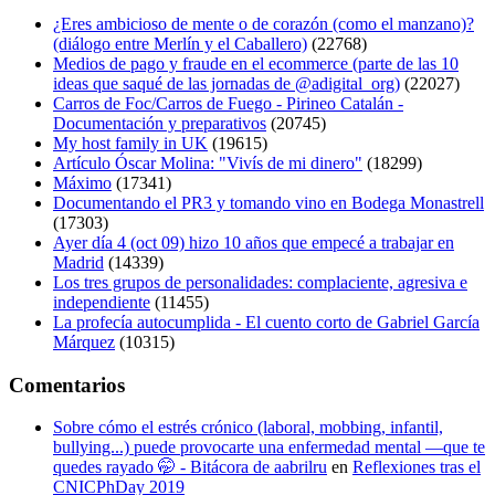
¿Eres ambicioso de mente o de corazón (como el manzano)?
(diálogo entre Merlín y el Caballero)
(22768)
Medios de pago y fraude en el ecommerce (parte de las 10
ideas que saqué de las jornadas de @adigital_org)
(22027)
Carros de Foc/Carros de Fuego - Pirineo Catalán -
Documentación y preparativos
(20745)
My host family in UK
(19615)
Artículo Óscar Molina: "Vivís de mi dinero"
(18299)
Máximo
(17341)
Documentando el PR3 y tomando vino en Bodega Monastrell
(17303)
Ayer día 4 (oct 09) hizo 10 años que empecé a trabajar en
Madrid
(14339)
Los tres grupos de personalidades: complaciente, agresiva e
independiente
(11455)
La profecía autocumplida - El cuento corto de Gabriel García
Márquez
(10315)
Comentarios
Sobre cómo el estrés crónico (laboral, mobbing, infantil,
bullying...) puede provocarte una enfermedad mental —que te
quedes rayado 🤭 - Bitácora de aabrilru
en
Reflexiones tras el
CNICPhDay 2019