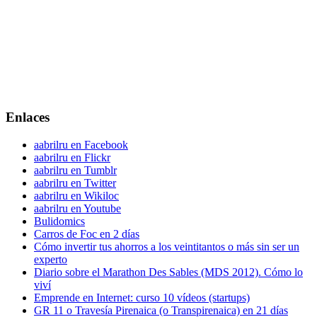
Enlaces
aabrilru en Facebook
aabrilru en Flickr
aabrilru en Tumblr
aabrilru en Twitter
aabrilru en Wikiloc
aabrilru en Youtube
Bulidomics
Carros de Foc en 2 días
Cómo invertir tus ahorros a los veintitantos o más sin ser un
experto
Diario sobre el Marathon Des Sables (MDS 2012). Cómo lo
viví
Emprende en Internet: curso 10 vídeos (startups)
GR 11 o Travesía Pirenaica (o Transpirenaica) en 21 días