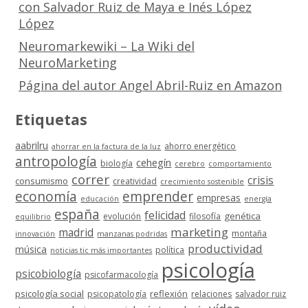
con Salvador Ruiz de Maya e Inés López
López
Neuromarkewiki – La Wiki del
NeuroMarketing
Página del autor Angel Abril-Ruiz en Amazon
Etiquetas
aabrilru
ahorro energético
ahorrar en la factura de la luz
antropología
cehegín
biología
cerebro
comportamiento
correr
crisis
consumismo
creatividad
crecimiento sostenible
economía
emprender
empresas
educación
energía
españa
felicidad
genética
evolución
filosofía
equilibrio
marketing
madrid
montaña
innovación
manzanas podridas
productividad
música
política
noticias tic más importantes
psicología
psicobiología
psicofarmacología
psicología social
reflexión
psicopatología
relaciones
salvador ruiz