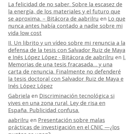
La felicidad de no saber. Sobre la escasez de
la energía, de los materiales y el futuro que
se aproxima. – Bitácora de aabrilru
en
Lo que
nunca antes había contado a nadie sobre mi
vida low cost
II. Un librito y un vídeo sobre mi renuncia a la
defensa de la tesis con Salvador Ruiz de Maya
e Inés López López - Bitácora de aabrilru
en
I.
Memorias de una tesis fracasada… y una
carta de renuncia. Finalmente no defenderé
la tesis doctoral con Salvador Ruiz de Maya e
Inés López López
Gabriela
en
Discriminación tecnológica si
vives en una zona rural. Ley de risa en
España. Publicidad confusa.
aabrilru
en
Presentación sobre malas
prácticas de investigación en el CNIC —¿los