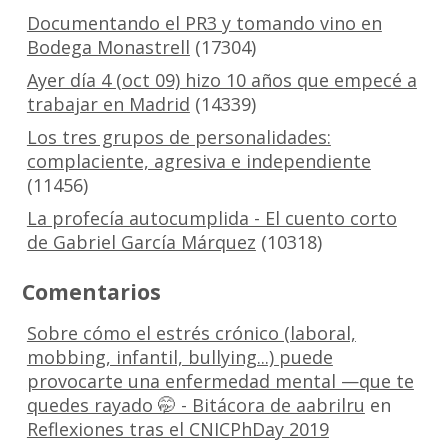
Documentando el PR3 y tomando vino en
Bodega Monastrell
(17304)
Ayer día 4 (oct 09) hizo 10 años que empecé a
trabajar en Madrid
(14339)
Los tres grupos de personalidades:
complaciente, agresiva e independiente
(11456)
La profecía autocumplida - El cuento corto
de Gabriel García Márquez
(10318)
Comentarios
Sobre cómo el estrés crónico (laboral,
mobbing, infantil, bullying...) puede
provocarte una enfermedad mental —que te
quedes rayado 🤭 - Bitácora de aabrilru
en
Reflexiones tras el CNICPhDay 2019