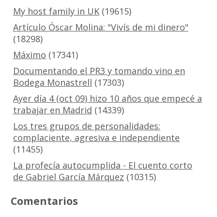
My host family in UK
(19615)
Artículo Óscar Molina: "Vivís de mi dinero"
(18298)
Máximo
(17341)
Documentando el PR3 y tomando vino en
Bodega Monastrell
(17303)
Ayer día 4 (oct 09) hizo 10 años que empecé a
trabajar en Madrid
(14339)
Los tres grupos de personalidades:
complaciente, agresiva e independiente
(11455)
La profecía autocumplida - El cuento corto
de Gabriel García Márquez
(10315)
Comentarios