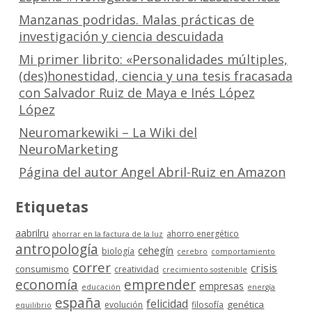
Manzanas podridas. Malas prácticas de
investigación y ciencia descuidada
Mi primer librito: «Personalidades múltiples,
(des)honestidad, ciencia y una tesis fracasada
con Salvador Ruiz de Maya e Inés López
López
Neuromarkewiki – La Wiki del
NeuroMarketing
Página del autor Angel Abril-Ruiz en Amazon
Etiquetas
aabrilru
ahorro energético
ahorrar en la factura de la luz
antropología
cehegín
biología
cerebro
comportamiento
correr
crisis
consumismo
creatividad
crecimiento sostenible
economía
emprender
empresas
educación
energía
españa
felicidad
genética
evolución
filosofía
equilibrio