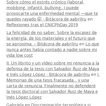
Sobre cómo el estrés crónico (laboral,
mobbing, infantil, bullying...) puede
provocarte una enfermedad mental —que te
quedes rayado 🤭 - Bitácora de aabrilru
en
Reflexiones tras el CNICPhDay 2019
La felicidad de no saber. Sobre la escasez de
la energía, de los materiales y el futuro que
se aproxima. – Bitácora de aabrilru
en
Lo que
nunca antes había contado a nadie sobre mi
vida low cost
II. Un librito y un vídeo sobre mi renuncia a la
defensa de la tesis con Salvador Ruiz de Maya
e Inés López López - Bitácora de aabrilru
en
I.
Memorias de una tesis fracasada… y una
carta de renuncia. Finalmente no defenderé
la tesis doctoral con Salvador Ruiz de Maya e
Inés López López
Gabriela
en
Discriminación tecnológica si