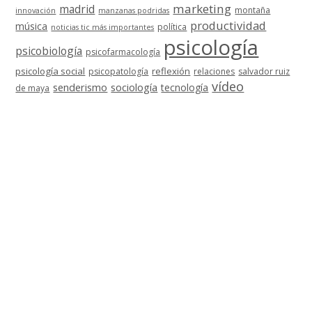
marketing
madrid
montaña
innovación
manzanas podridas
productividad
música
política
noticias tic más importantes
psicología
psicobiología
psicofarmacología
psicología social
reflexión
psicopatología
relaciones
salvador ruiz
vídeo
senderismo
sociología
tecnología
de maya