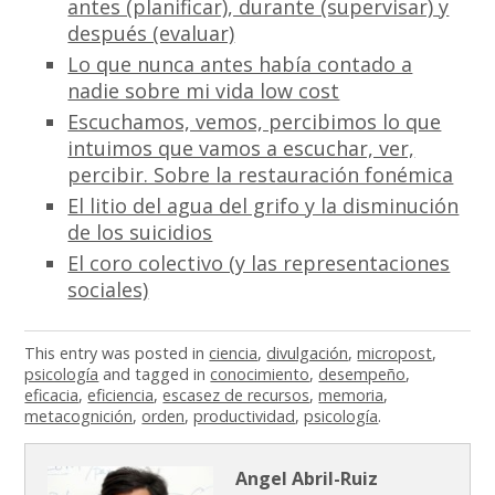
antes (planificar), durante (supervisar) y
después (evaluar)
Lo que nunca antes había contado a
nadie sobre mi vida low cost
Escuchamos, vemos, percibimos lo que
intuimos que vamos a escuchar, ver,
percibir. Sobre la restauración fonémica
El litio del agua del grifo y la disminución
de los suicidios
El coro colectivo (y las representaciones
sociales)
This entry was posted in
ciencia
,
divulgación
,
micropost
,
psicología
and tagged in
conocimiento
,
desempeño
,
eficacia
,
eficiencia
,
escasez de recursos
,
memoria
,
metacognición
,
orden
,
productividad
,
psicología
.
Angel Abril-Ruiz