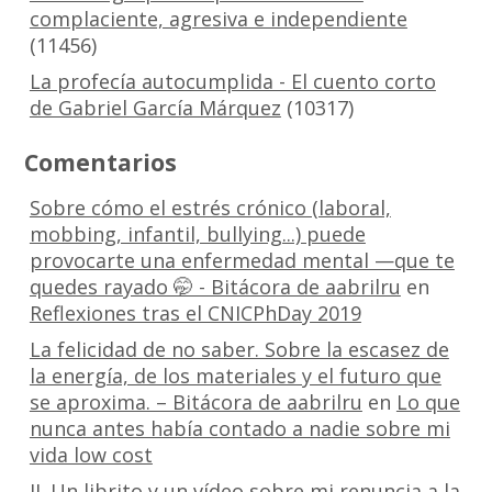
complaciente, agresiva e independiente
(11456)
La profecía autocumplida - El cuento corto
de Gabriel García Márquez
(10317)
Comentarios
Sobre cómo el estrés crónico (laboral,
mobbing, infantil, bullying...) puede
provocarte una enfermedad mental —que te
quedes rayado 🤭 - Bitácora de aabrilru
en
Reflexiones tras el CNICPhDay 2019
La felicidad de no saber. Sobre la escasez de
la energía, de los materiales y el futuro que
se aproxima. – Bitácora de aabrilru
en
Lo que
nunca antes había contado a nadie sobre mi
vida low cost
II. Un librito y un vídeo sobre mi renuncia a la