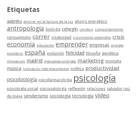
Etiquetas
aabrilru
ahorro energético
ahorrar en la factura de la luz
antropología
cehegín
biología
cerebro
comportamiento
correr
crisis
consumismo
creatividad
crecimiento sostenible
economía
emprender
empresas
educación
energía
españa
felicidad
genética
evolución
filosofía
equilibrio
marketing
madrid
montaña
innovación
manzanas podridas
productividad
música
política
noticias tic más importantes
psicología
psicobiología
psicofarmacología
psicología social
reflexión
psicopatología
relaciones
salvador ruiz
vídeo
senderismo
sociología
tecnología
de maya