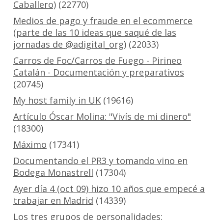
Caballero)
(22770)
Medios de pago y fraude en el ecommerce
(parte de las 10 ideas que saqué de las
jornadas de @adigital_org)
(22033)
Carros de Foc/Carros de Fuego - Pirineo
Catalán - Documentación y preparativos
(20745)
My host family in UK
(19616)
Artículo Óscar Molina: "Vivís de mi dinero"
(18300)
Máximo
(17341)
Documentando el PR3 y tomando vino en
Bodega Monastrell
(17304)
Ayer día 4 (oct 09) hizo 10 años que empecé a
trabajar en Madrid
(14339)
Los tres grupos de personalidades: