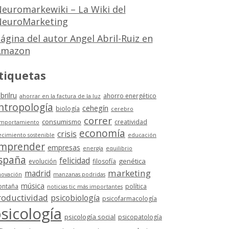
euromarkewiki – La Wiki del
euroMarketing
ágina del autor Angel Abril-Ruiz en
Amazon
tiquetas
brilru
ahorro energético
ahorrar en la factura de la luz
ntropología
cehegín
biología
cerebro
correr
consumismo
creatividad
mportamiento
economía
crisis
ecimiento sostenible
educación
mprender
empresas
energía
equilibrio
spaña
felicidad
genética
evolución
filosofía
marketing
madrid
novación
manzanas podridas
música
ntaña
política
noticias tic más importantes
roductividad
psicobiología
psicofarmacología
sicología
psicología social
psicopatología