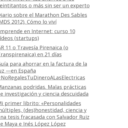
eintitantos o más sin ser un experto
iario sobre el Marathon Des Sables
MDS 2012). Cómo lo viví
mprende en Internet: curso 10
ídeos (startups)
R 11 o Travesía Pirenaica (o
ranspirenaica) en 21 días
uía para ahorrar en la factura de la
uz —en España
NoRegalesTuDineroALasElectricas
anzanas podridas. Malas prácticas
e investigación y ciencia descuidada
i primer librito: «Personalidades
últiples, (des)honestidad, ciencia y
na tesis fracasada con Salvador Ruiz
e Maya e Inés López López