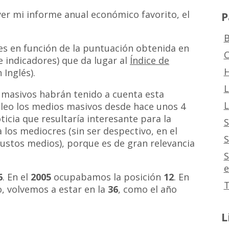
er mi informe anual económico favorito, el
P
B
es en función de la puntuación obtenida en
C
e indicadores) que da lugar al
Índice de
H
 Inglés).
L
 masivos habrán tenido a cuenta esta
L
/leo los medios masivos desde hace unos 4
icia que resultaría interesante para la
S
 los mediocres (sin ser despectivo, en el
S
ustos medios), porque es de gran relevancia
S
e
6
. En el
2005
ocupabamos la posición
12
. En
T
o, volvemos a estar en la
36
, como el año
L