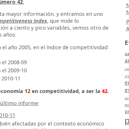
úmero 42
.
N
N
rta mayor información, y entramos en uno
mpetitiveness Index
,
que mide lo
P
ión a ciento y pico variables, vemos otro de
s años:
E
 el año 2005, en el índice de competitividad
aa
a
 el 2008-09
co
 el 2009-10
cr
 2010-11
e
e
 economía
12
en competitividad, a ser la
42
.
in
último informe
:
mo
p
p
bién afectadas por el contexto económico