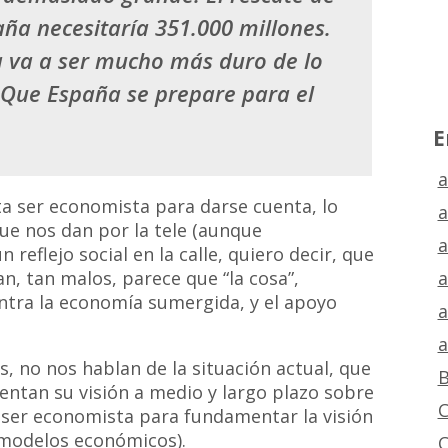
aña necesitaría 351.000 millones.
 va a ser mucho más duro de lo
] Que España se prepare para el
E
a
ta ser economista para darse cuenta, lo
a
ue nos dan por la tele (aunque
a
reflejo social en la calle, quiero decir, que
a
, tan malos, parece que “la cosa”,
ntra la economía sumergida, y el apoyo
a
a
, no nos hablan de la situación actual, que
B
entan su visión a medio y largo plazo sobre
C
r ser economista para fundamentar la visión
 modelos económicos).
C