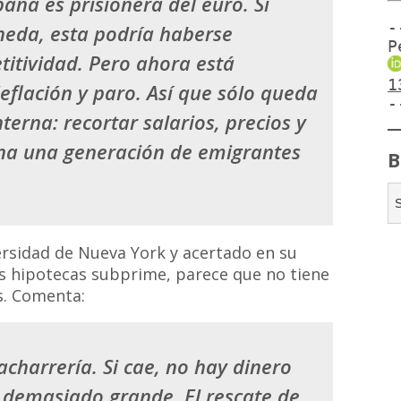
paña es prisionera del euro. Si
-
neda, esta podría haberse
P
itividad. Pero ahora está
1
eflación y paro. Así que sólo queda
-
terna: recortar salarios, precios y
ina una generación de emigrantes
B
ersidad de Nueva York y acertado en su
las hipotecas subprime, parece que no tiene
s. Comenta:
acharrería. Si cae, no hay dinero
s demasiado grande. El rescate de