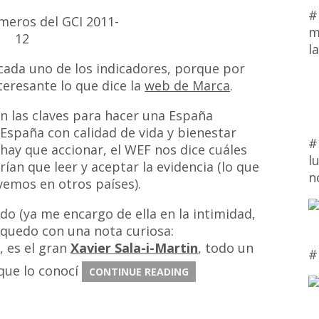
#
m
l
 cada uno de los indicadores, porque por
teresante lo que dice la
web de Marca
.
án las claves para hacer una España
 España con calidad de vida y bienestar
#
s hay que accionar, el WEF nos dice cuáles
l
ían que leer y aceptar la evidencia (lo que
n
vemos en otros países).
do (ya me encargo de ella en la intimidad,
quedo con una nota curiosa:
, es el gran
Xavier Sala-i-Martin
, todo un
#
que lo conocí
CONTINUE READING