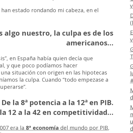
v
a han estado rondando mi cabeza, en el
D
(
es algo nuestro, la culpa es de los
E
v
americanos…
G
T
isis”, en España había quien decía que
al, y que poco podíamos hacer
G
una situación con origen en las hipotecas
l
eníamos la culpa. Cuando “todo empezase a
#
uperarse”.
M
d
De la 8ª potencia a la 12ª en PIB.
M
la 12 a la 42 en competitividad…
m
u
007 era la
8ª economía
del mundo por PIB
,
d