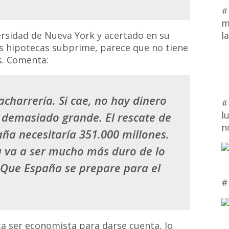
#
m
l
ersidad de Nueva York y acertado en su
las hipotecas subprime, parece que no tiene
s. Comenta:
acharrería. Si cae, no hay dinero
#
l
s demasiado grande. El rescate de
n
aña necesitaría 351.000 millones.
 va a ser mucho más duro de lo
] Que España se prepare para el
#
ta ser economista para darse cuenta, lo