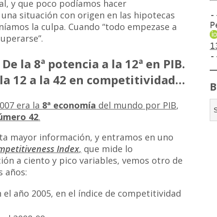
al, y que poco podíamos hacer
una situación con origen en las hipotecas
-
P
eníamos la culpa. Cuando “todo empezase a
uperarse”.
1
-
De la 8ª potencia a la 12ª en PIB.
la 12 a la 42 en competitividad…
B
007 era la
8ª economía
del mundo por PIB
,
úmero 42
.
rta mayor información, y entramos en uno
mpetitiveness Index
,
que mide lo
ión a ciento y pico variables, vemos otro de
s años:
 el año 2005, en el índice de competitividad