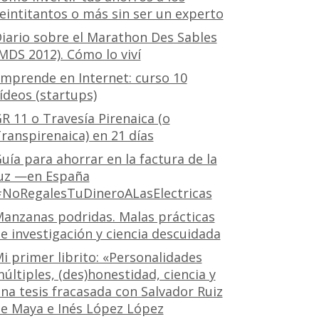
eintitantos o más sin ser un experto
iario sobre el Marathon Des Sables
MDS 2012). Cómo lo viví
mprende en Internet: curso 10
ídeos (startups)
R 11 o Travesía Pirenaica (o
ranspirenaica) en 21 días
uía para ahorrar en la factura de la
uz —en España
NoRegalesTuDineroALasElectricas
anzanas podridas. Malas prácticas
e investigación y ciencia descuidada
i primer librito: «Personalidades
últiples, (des)honestidad, ciencia y
na tesis fracasada con Salvador Ruiz
e Maya e Inés López López