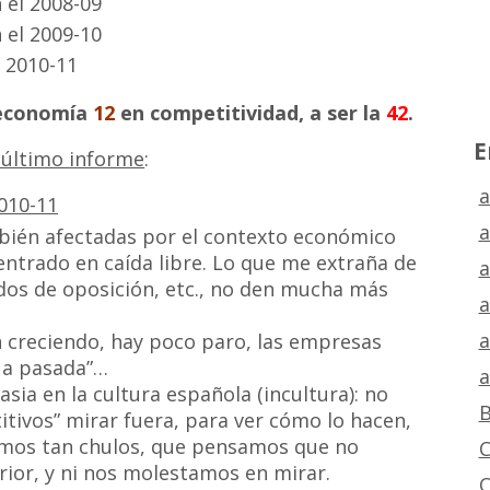
 el 2008-09
 el 2009-10
 2010-11
 economía
12
en competitividad, a ser la
42
.
E
último informe
:
a
a
bién afectadas por el contexto económico
entrado en caída libre. Lo que me extraña de
a
idos de oposición, etc., no den mucha más
a
a
n creciendo, hay poco paro, las empresas
gua pasada”…
a
asia en la cultura española (incultura): no
B
tivos” mirar fuera, para ver cómo lo hacen,
eemos tan chulos, que pensamos que no
C
ior, y ni nos molestamos en mirar.
C