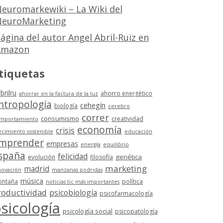
euromarkewiki – La Wiki del
euroMarketing
ágina del autor Angel Abril-Ruiz en
Amazon
tiquetas
brilru
ahorro energético
ahorrar en la factura de la luz
ntropología
cehegín
biología
cerebro
correr
consumismo
creatividad
mportamiento
economía
crisis
ecimiento sostenible
educación
mprender
empresas
energía
equilibrio
spaña
felicidad
genética
evolución
filosofía
marketing
madrid
novación
manzanas podridas
música
ntaña
política
noticias tic más importantes
roductividad
psicobiología
psicofarmacología
sicología
psicología social
psicopatología