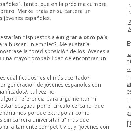
spañoles”, tanto, que en la próxima
cumbre
N
ebrero
, Merkel traía en su cartera un
N
os jóvenes españoles
.
P
 estarían dispuestos a
emigrar a otro país
,
E
 para buscar un empleo?. Me gustaría
mostrase la “predisposición de los jóvenes a
aa
en una mayor probabilidad de encontrar un
a
co
nes cualificados” es el más acertado?.
cr
e
or generación de jóvenes españoles con
e
alificados?, tal vez no.
 alguna referencia para argumentar mi
in
 estar sesgada por el círculo cercano, que
mo
tendríamos porque extrapolar como
p
s sin carrera universitaria” más que
p
onal altamente competitivio, y “jóvenes con