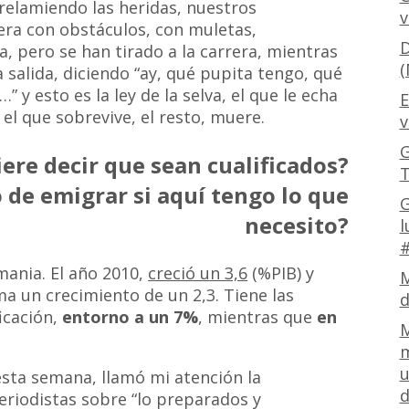
elamiendo las heridas, nuestros
v
era con obstáculos, con muletas,
D
ja, pero se han tirado a la carrera, mientras
(
salida, diciendo “ay, qué pupita tengo, qué
” y esto es la ley de la selva, el que le echa
E
el que sobrevive, el resto, muere.
v
G
ere decir que sean cualificados?
T
 de emigrar si aquí tengo lo que
G
necesito?
l
#
mania. El año 2010,
creció un 3,6
(%PIB) y
M
a un crecimiento de un 2,3. Tiene las
d
icación,
entorno a un 7%
, mientras que
en
M
m
u
esta semana, llamó mi atención la
d
riodistas sobre “lo preparados y