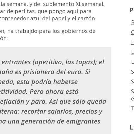
e la semana, y del suplemento XLsemanal.
P
par de perlitas, que pongo aquí para
contenedor azul del papel y el cartón.
B
on, ha trabajdo para los gobiernos de
C
ión:
H
L
 entrantes (aperitivo, las tapas); el
L
paña es prisionera del euro. Si
S
neda, esta podría haberse
S
itividad. Pero ahora está
S
e
eflación y paro. Así que sólo queda
T
terna: recortar salarios, precios y
ina una generación de emigrantes
L