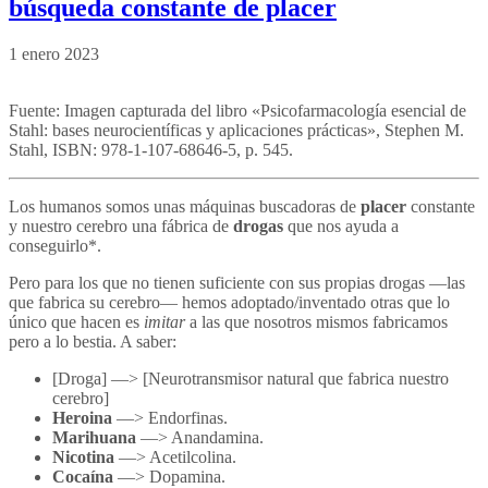
búsqueda constante de placer
1 enero 2023
Fuente: Imagen capturada del libro «Psicofarmacología esencial de
Stahl: bases neurocientíficas y aplicaciones prácticas», Stephen M.
Stahl, ISBN: 978-1-107-68646-5, p. 545.
Los humanos somos unas máquinas buscadoras de
placer
constante
y nuestro cerebro una fábrica de
drogas
que nos ayuda a
conseguirlo*.
Pero para los que no tienen suficiente con sus propias drogas —las
que fabrica su cerebro— hemos adoptado/inventado otras que lo
único que hacen es
imitar
a las que nosotros mismos fabricamos
pero a lo bestia. A saber:
[Droga] —> [Neurotransmisor natural que fabrica nuestro
cerebro]
Heroina
—> Endorfinas.
Marihuana
—> Anandamina.
Nicotina
—> Acetilcolina.
Cocaína
—> Dopamina.