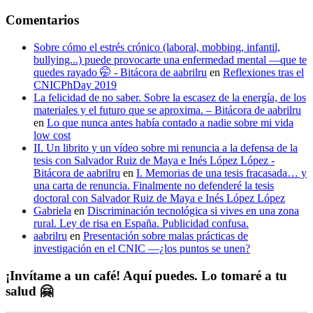
Comentarios
Sobre cómo el estrés crónico (laboral, mobbing, infantil,
bullying...) puede provocarte una enfermedad mental —que te
quedes rayado 🤭 - Bitácora de aabrilru
en
Reflexiones tras el
CNICPhDay 2019
La felicidad de no saber. Sobre la escasez de la energía, de los
materiales y el futuro que se aproxima. – Bitácora de aabrilru
en
Lo que nunca antes había contado a nadie sobre mi vida
low cost
II. Un librito y un vídeo sobre mi renuncia a la defensa de la
tesis con Salvador Ruiz de Maya e Inés López López -
Bitácora de aabrilru
en
I. Memorias de una tesis fracasada… y
una carta de renuncia. Finalmente no defenderé la tesis
doctoral con Salvador Ruiz de Maya e Inés López López
Gabriela
en
Discriminación tecnológica si vives en una zona
rural. Ley de risa en España. Publicidad confusa.
aabrilru
en
Presentación sobre malas prácticas de
investigación en el CNIC —¿los puntos se unen?
¡Invítame a un café! Aquí puedes. Lo tomaré a tu
salud 🤗