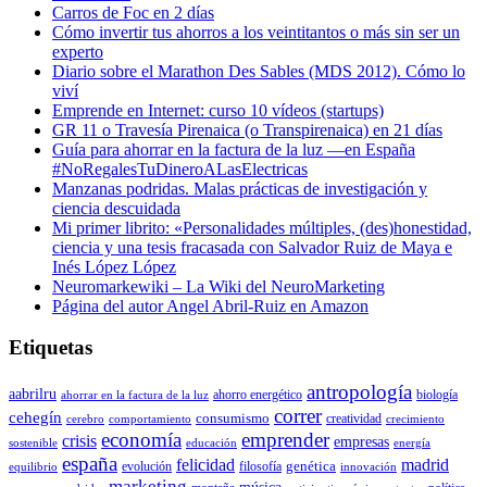
Carros de Foc en 2 días
Cómo invertir tus ahorros a los veintitantos o más sin ser un
experto
Diario sobre el Marathon Des Sables (MDS 2012). Cómo lo
viví
Emprende en Internet: curso 10 vídeos (startups)
GR 11 o Travesía Pirenaica (o Transpirenaica) en 21 días
Guía para ahorrar en la factura de la luz —en España
#NoRegalesTuDineroALasElectricas
Manzanas podridas. Malas prácticas de investigación y
ciencia descuidada
Mi primer librito: «Personalidades múltiples, (des)honestidad,
ciencia y una tesis fracasada con Salvador Ruiz de Maya e
Inés López López
Neuromarkewiki – La Wiki del NeuroMarketing
Página del autor Angel Abril-Ruiz en Amazon
Etiquetas
antropología
aabrilru
ahorro energético
biología
ahorrar en la factura de la luz
correr
cehegín
consumismo
creatividad
cerebro
comportamiento
crecimiento
economía
emprender
crisis
empresas
sostenible
educación
energía
españa
felicidad
madrid
genética
evolución
filosofía
equilibrio
innovación
marketing