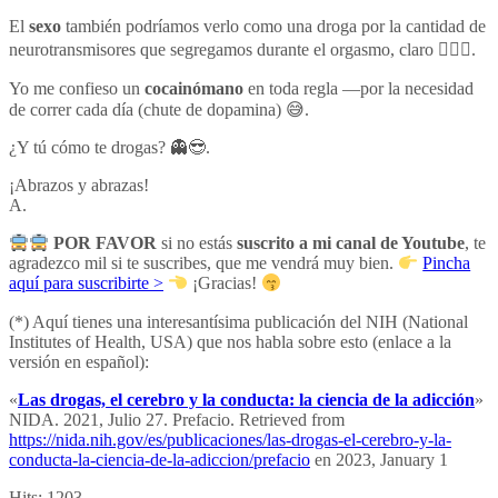
El
sexo
también podríamos verlo como una droga por la cantidad de
neurotransmisores que segregamos durante el orgasmo, claro ❤️‍🔥🙈.
Yo me confieso un
cocainómano
en toda regla —por la necesidad
de correr cada día (chute de dopamina) 😅.
¿Y tú cómo te drogas? 👻😎.
¡Abrazos y abrazas!
A.
POR FAVOR
si no estás
suscrito a mi canal de Youtube
, te
agradezco mil si te suscribes, que me vendrá muy bien.
Pincha
aquí para suscribirte >
¡Gracias!
(*) Aquí tienes una interesantísima publicación del NIH (National
Institutes of Health, USA) que nos habla sobre esto (enlace a la
versión en español):
«
Las drogas, el cerebro y la conducta: la ciencia de la adicción
»
NIDA. 2021, Julio 27. Prefacio. Retrieved from
https://nida.nih.gov/es/publicaciones/las-drogas-el-cerebro-y-la-
conducta-la-ciencia-de-la-adiccion/prefacio
en 2023, January 1
Hits:
1203