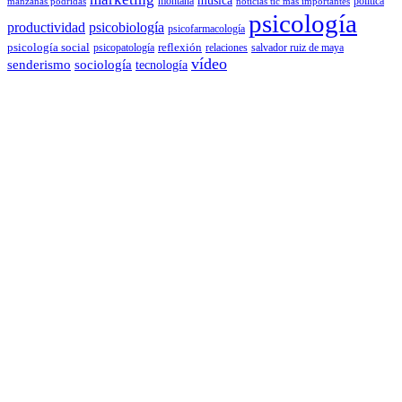
música
montaña
política
manzanas podridas
noticias tic más importantes
psicología
productividad
psicobiología
psicofarmacología
psicología social
reflexión
psicopatología
relaciones
salvador ruiz de maya
vídeo
senderismo
sociología
tecnología