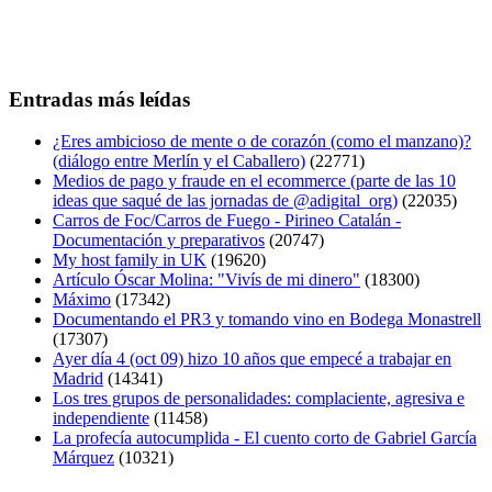
Entradas más leídas
¿Eres ambicioso de mente o de corazón (como el manzano)?
(diálogo entre Merlín y el Caballero)
(22771)
Medios de pago y fraude en el ecommerce (parte de las 10
ideas que saqué de las jornadas de @adigital_org)
(22035)
Carros de Foc/Carros de Fuego - Pirineo Catalán -
Documentación y preparativos
(20747)
My host family in UK
(19620)
Artículo Óscar Molina: "Vivís de mi dinero"
(18300)
Máximo
(17342)
Documentando el PR3 y tomando vino en Bodega Monastrell
(17307)
Ayer día 4 (oct 09) hizo 10 años que empecé a trabajar en
Madrid
(14341)
Los tres grupos de personalidades: complaciente, agresiva e
independiente
(11458)
La profecía autocumplida - El cuento corto de Gabriel García
Márquez
(10321)