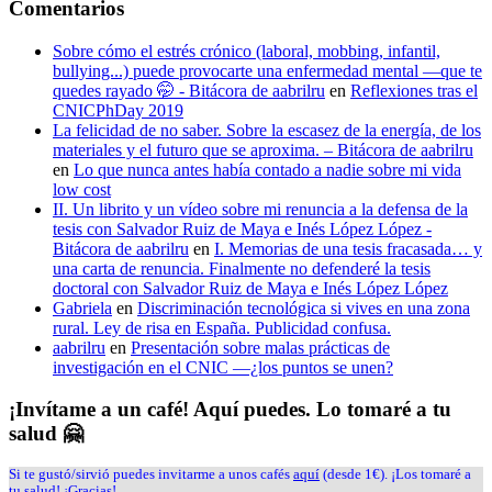
Comentarios
Sobre cómo el estrés crónico (laboral, mobbing, infantil,
bullying...) puede provocarte una enfermedad mental —que te
quedes rayado 🤭 - Bitácora de aabrilru
en
Reflexiones tras el
CNICPhDay 2019
La felicidad de no saber. Sobre la escasez de la energía, de los
materiales y el futuro que se aproxima. – Bitácora de aabrilru
en
Lo que nunca antes había contado a nadie sobre mi vida
low cost
II. Un librito y un vídeo sobre mi renuncia a la defensa de la
tesis con Salvador Ruiz de Maya e Inés López López -
Bitácora de aabrilru
en
I. Memorias de una tesis fracasada… y
una carta de renuncia. Finalmente no defenderé la tesis
doctoral con Salvador Ruiz de Maya e Inés López López
Gabriela
en
Discriminación tecnológica si vives en una zona
rural. Ley de risa en España. Publicidad confusa.
aabrilru
en
Presentación sobre malas prácticas de
investigación en el CNIC —¿los puntos se unen?
¡Invítame a un café! Aquí puedes. Lo tomaré a tu
salud 🤗
Si te gustó/sirvió puedes invitarme a unos cafés
aquí
(desde 1€). ¡Los tomaré a
tu salud! ¡Gracias!