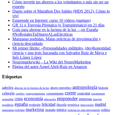
Cómo invertir tus ahorros a los veintitantos o más sin ser un
experto
Diario sobre el Marathon Des Sables (MDS 2012). Cómo lo
viví
Emprende en Internet: curso 10 vídeos (startups)
GR 11 o Travesía Pirenaica (o Transpirenaica) en 21 días
Guía para ahorrar en la factura de la luz —en España
#NoRegalesTuDineroALasElectricas
Manzanas podridas. Malas prácticas de investigación y
ciencia descuidada
Mi primer librito: «Personalidades múltiples, (des)honestidad,
ciencia y una tesis fracasada con Salvador Ruiz de Maya e
Inés López López
Neuromarkewiki – La Wiki del NeuroMarketing
Página del autor Angel Abril-Ruiz en Amazon
Etiquetas
antropología
aabrilru
ahorro energético
biología
ahorrar en la factura de la luz
correr
cehegín
consumismo
creatividad
cerebro
comportamiento
crecimiento
economía
emprender
crisis
empresas
sostenible
educación
energía
españa
felicidad
madrid
genética
evolución
filosofía
equilibrio
innovación
marketing
música
montaña
política
manzanas podridas
noticias tic más importantes