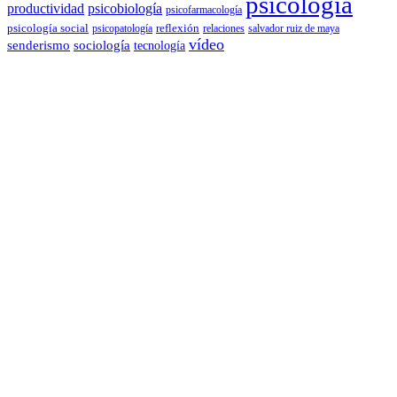
psicología
productividad
psicobiología
psicofarmacología
psicología social
reflexión
psicopatología
relaciones
salvador ruiz de maya
vídeo
senderismo
sociología
tecnología