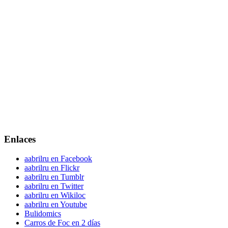
Enlaces
aabrilru en Facebook
aabrilru en Flickr
aabrilru en Tumblr
aabrilru en Twitter
aabrilru en Wikiloc
aabrilru en Youtube
Bulidomics
Carros de Foc en 2 días