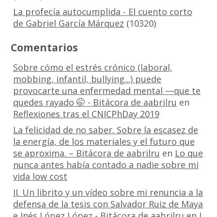
La profecía autocumplida - El cuento corto
de Gabriel García Márquez
(10320)
Comentarios
Sobre cómo el estrés crónico (laboral,
mobbing, infantil, bullying...) puede
provocarte una enfermedad mental —que te
quedes rayado 🤭 - Bitácora de aabrilru
en
Reflexiones tras el CNICPhDay 2019
La felicidad de no saber. Sobre la escasez de
la energía, de los materiales y el futuro que
se aproxima. – Bitácora de aabrilru
en
Lo que
nunca antes había contado a nadie sobre mi
vida low cost
II. Un librito y un vídeo sobre mi renuncia a la
defensa de la tesis con Salvador Ruiz de Maya
e Inés López López - Bitácora de aabrilru
en
I.