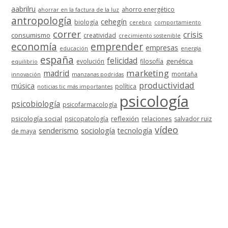
aabrilru
ahorro energético
ahorrar en la factura de la luz
antropología
cehegín
biología
cerebro
comportamiento
correr
crisis
consumismo
creatividad
crecimiento sostenible
economía
emprender
empresas
educación
energía
españa
felicidad
genética
evolución
filosofía
equilibrio
marketing
madrid
montaña
innovación
manzanas podridas
productividad
música
política
noticias tic más importantes
psicología
psicobiología
psicofarmacología
psicología social
reflexión
psicopatología
relaciones
salvador ruiz
vídeo
senderismo
sociología
tecnología
de maya