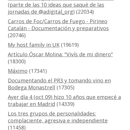
(parte de las 10 ideas que saqué de las
jornadas de @adigital_org)
(22034)
Carros de Foc/Carros de Fuego - Pirineo
Catalán - Documentación y preparativos
(20746)
My host family in UK
(19619)
Artículo Óscar Molina: "Vivís de mi dinero"
(18300)
Máximo
(17341)
Documentando el PR3 y tomando vino en
Bodega Monastrell
(17305)
Ayer día 4 (oct 09) hizo 10 años que empecé a
trabajar en Madrid
(14339)
Los tres grupos de personalidades:
complaciente, agresiva e independiente
(11458)