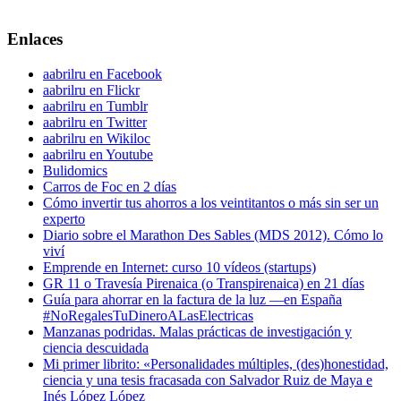
Enlaces
aabrilru en Facebook
aabrilru en Flickr
aabrilru en Tumblr
aabrilru en Twitter
aabrilru en Wikiloc
aabrilru en Youtube
Bulidomics
Carros de Foc en 2 días
Cómo invertir tus ahorros a los veintitantos o más sin ser un
experto
Diario sobre el Marathon Des Sables (MDS 2012). Cómo lo
viví
Emprende en Internet: curso 10 vídeos (startups)
GR 11 o Travesía Pirenaica (o Transpirenaica) en 21 días
Guía para ahorrar en la factura de la luz —en España
#NoRegalesTuDineroALasElectricas
Manzanas podridas. Malas prácticas de investigación y
ciencia descuidada
Mi primer librito: «Personalidades múltiples, (des)honestidad,
ciencia y una tesis fracasada con Salvador Ruiz de Maya e
Inés López López