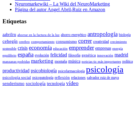
Neuromarkewiki – La Wiki del NeuroMarketing
Página del autor Angel Abril-Ruiz en Amazon
Etiquetas
antropología
aabrilru
ahorro energético
biología
ahorrar en la factura de la luz
correr
cehegín
consumismo
creatividad
cerebro
comportamiento
crecimiento
economía
emprender
crisis
empresas
sostenible
educación
energía
españa
felicidad
madrid
genética
evolución
filosofía
equilibrio
innovación
marketing
música
montaña
política
manzanas podridas
noticias tic más importantes
psicología
productividad
psicobiología
psicofarmacología
psicología social
reflexión
psicopatología
relaciones
salvador ruiz de maya
vídeo
senderismo
sociología
tecnología