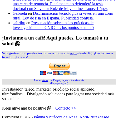
una carta de renuncia. Finalmente no defenderé la tesis
doctoral con Salvador Ruiz de Maya e Inés López López
Gabriela
en
Discriminación tecnológica si vives en una zona
rural. Ley de risa en España. Publicidad confusa.
aabrilru
en
Presentación sobre malas prácticas de
investigación en el CNIC —¿los puntos se unen?
¡Invítame a un café! Aquí puedes. Lo tomaré a tu
salud 🤗
Si te gustó/sirvió puedes invitarme a unos cafés
aquí
(desde 1€). ¡Los tomaré a
tu salud! ¡Gracias!
.........Puedes
donar
con Paypal, tarjeta o transferencia.........
(Es pago seguro)
Investigador, teleco, marketer, psicólogo social aplicado,
ultrafondista... Divulgando soluciones para lograr una sociedad más
sostenible.
Keep alive and be positive 🤗. |
Contacto >>
Copyright © 2026
Página y bitácora de Angel Abril-Ruiz (desde