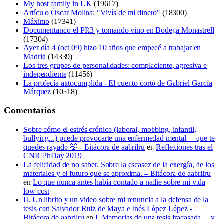
My host family in UK
(19617)
Artículo Óscar Molina: "Vivís de mi dinero"
(18300)
Máximo
(17341)
Documentando el PR3 y tomando vino en Bodega Monastrell
(17304)
Ayer día 4 (oct 09) hizo 10 años que empecé a trabajar en
Madrid
(14339)
Los tres grupos de personalidades: complaciente, agresiva e
independiente
(11456)
La profecía autocumplida - El cuento corto de Gabriel García
Márquez
(10318)
Comentarios
Sobre cómo el estrés crónico (laboral, mobbing, infantil,
bullying...) puede provocarte una enfermedad mental —que te
quedes rayado 🤭 - Bitácora de aabrilru
en
Reflexiones tras el
CNICPhDay 2019
La felicidad de no saber. Sobre la escasez de la energía, de los
materiales y el futuro que se aproxima. – Bitácora de aabrilru
en
Lo que nunca antes había contado a nadie sobre mi vida
low cost
II. Un librito y un vídeo sobre mi renuncia a la defensa de la
tesis con Salvador Ruiz de Maya e Inés López López -
Bitácora de aabrilru
en
I. Memorias de una tesis fracasada… y