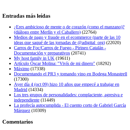
Entradas más leídas
¿Eres ambicioso de mente o de corazón (como el manzano)?
(diálogo entre Merlín y el Caballero)
(22764)
Medios de pago y fraude en el ecommerce (parte de las 10
ideas que saqué de las jornadas de @adigital_org)
(22020)
Carros de Foc/Carros de Fuego - Pirineo Catalán -
Documentación y preparativos
(20741)
My host family in UK
(19611)
Artículo Óscar Molina: "Vivís de mi dinero"
(18292)
Máximo
(17338)
Documentando el PR3 y tomando vino en Bodega Monastrell
(17300)
Ayer día 4 (oct 09) hizo 10 años que empecé a trabajar en
Madrid
(14334)
Los tres grupos de personalidades: complaciente, agresiva e
independiente
(11449)
La profecía autocumplida - El cuento corto de Gabriel García
Márquez
(10309)
Comentarios