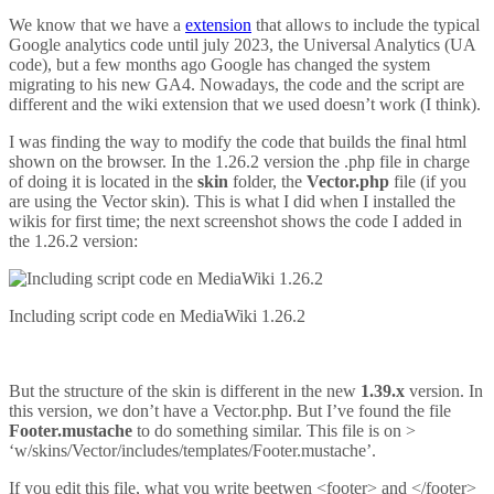
We know that we have a
extension
that allows to include the typical
Google analytics code until july 2023, the Universal Analytics (UA
code), but a few months ago Google has changed the system
migrating to his new GA4. Nowadays, the code and the script are
different and the wiki extension that we used doesn’t work (I think).
I was finding the way to modify the code that builds the final html
shown on the browser. In the 1.26.2 version the .php file in charge
of doing it is located in the
skin
folder, the
Vector.php
file (if you
are using the Vector skin). This is what I did when I installed the
wikis for first time; the next screenshot shows the code I added in
the 1.26.2 version:
Including script code en MediaWiki 1.26.2
But the structure of the skin is different in the new
1.39.x
version. In
this version, we don’t have a Vector.php. But I’ve found the file
Footer.mustache
to do something similar. This file is on >
‘w/skins/Vector/includes/templates/Footer.mustache’.
If you edit this file, what you write beetwen <footer> and </footer>