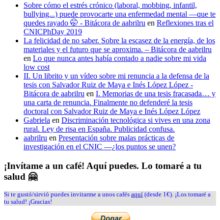
Sobre cómo el estrés crónico (laboral, mobbing, infantil,
bullying...) puede provocarte una enfermedad mental —que te
quedes rayado 🤭 - Bitácora de aabrilru
en
Reflexiones tras el
CNICPhDay 2019
La felicidad de no saber. Sobre la escasez de la energía, de los
materiales y el futuro que se aproxima. – Bitácora de aabrilru
en
Lo que nunca antes había contado a nadie sobre mi vida
low cost
II. Un librito y un vídeo sobre mi renuncia a la defensa de la
tesis con Salvador Ruiz de Maya e Inés López López -
Bitácora de aabrilru
en
I. Memorias de una tesis fracasada… y
una carta de renuncia. Finalmente no defenderé la tesis
doctoral con Salvador Ruiz de Maya e Inés López López
Gabriela
en
Discriminación tecnológica si vives en una zona
rural. Ley de risa en España. Publicidad confusa.
aabrilru
en
Presentación sobre malas prácticas de
investigación en el CNIC —¿los puntos se unen?
¡Invítame a un café! Aquí puedes. Lo tomaré a tu
salud 🤗
Si te gustó/sirvió puedes invitarme a unos cafés
aquí
(desde 1€). ¡Los tomaré a
tu salud! ¡Gracias!