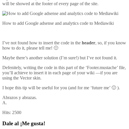
will be showed at the footer of every page of the site.
How to add Google adsense and analytics code to Mediawiki
I’ve not found how to insert the code in the
header
, so, if you know
how to do it, please tell me! 🙂
Maybe there’s another solution (I’m sure!) but I’ve not found it.
Defenitely, writing the code in this part of the ‘Footer.mustache’ file,
you’ll achieve to insert it in each page of your wiki —if you are
using the Vector skin.
I hope this tip will be useful for you (and for me ‘future me’ 🙂 ).
Abrazos y abrazas.
A.
Hits:
2500
Dale al ¡Me gusta!