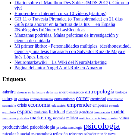
Diario sobre el Marathon Des Sables (MDS 2012). Cómo lo
viví
Emprende en Internet: curso 10 vídeos (startups)
GR 11 o Travesía Pirenaica (o Transpirenaica) en 21 días
Guía para ahorrar en la factura de la luz —en España
#NoRegalesTuDineroALasElectricas
Manzanas podridas. Malas prácticas de investigación y
ciencia descuidada
Mi primer librito: «Personalidades múltiples, (des)honestidad,
ciencia y una tesis fracasada con Salvador Ruiz de Maya e
Inés López López
Neuromarkewiki – La Wiki del NeuroMarketing
Página del autor Angel Abril-Ruiz en Amazon
Etiquetas
antropología
aabrilru
ahorro energético
biología
ahorrar en la factura de la luz
correr
cehegín
consumismo
creatividad
cerebro
comportamiento
crecimiento
economía
emprender
crisis
empresas
sostenible
educación
energía
españa
felicidad
madrid
genética
evolución
filosofía
equilibrio
innovación
marketing
música
montaña
política
manzanas podridas
noticias tic más importantes
psicología
productividad
psicobiología
psicofarmacología
psicología social
reflexión
psicopatología
relaciones
salvador ruiz de maya