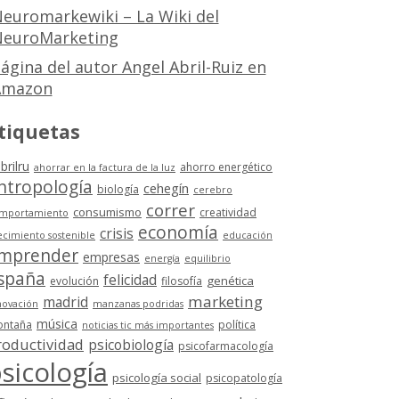
euromarkewiki – La Wiki del
euroMarketing
ágina del autor Angel Abril-Ruiz en
Amazon
tiquetas
brilru
ahorro energético
ahorrar en la factura de la luz
ntropología
cehegín
biología
cerebro
correr
consumismo
creatividad
mportamiento
economía
crisis
ecimiento sostenible
educación
mprender
empresas
energía
equilibrio
spaña
felicidad
genética
evolución
filosofía
marketing
madrid
novación
manzanas podridas
música
ntaña
política
noticias tic más importantes
roductividad
psicobiología
psicofarmacología
sicología
psicología social
psicopatología