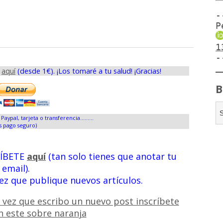
-
P
1
-
s
aquí
(desde 1€). ¡Los tomaré a tu salud! ¡Gracias!
B
Paypal, tarjeta o transferencia.........
s pago seguro)
RÍBETE
aquí
(tan solo tienes que anotar tu
email).
vez que publique nuevos artículos.