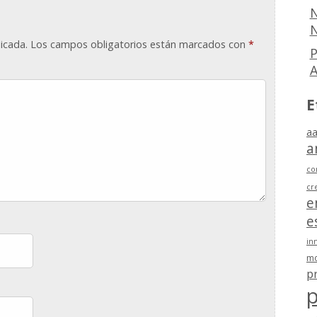
N
N
icada.
Los campos obligatorios están marcados con
*
P
E
aa
a
co
cr
e
e
in
mo
p
p