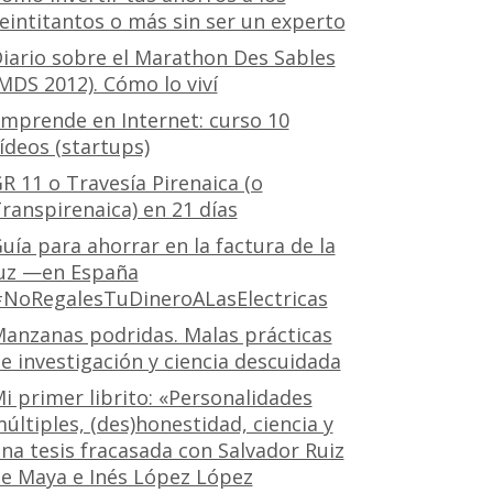
eintitantos o más sin ser un experto
iario sobre el Marathon Des Sables
MDS 2012). Cómo lo viví
mprende en Internet: curso 10
ídeos (startups)
R 11 o Travesía Pirenaica (o
ranspirenaica) en 21 días
uía para ahorrar en la factura de la
uz —en España
NoRegalesTuDineroALasElectricas
anzanas podridas. Malas prácticas
e investigación y ciencia descuidada
i primer librito: «Personalidades
últiples, (des)honestidad, ciencia y
na tesis fracasada con Salvador Ruiz
e Maya e Inés López López