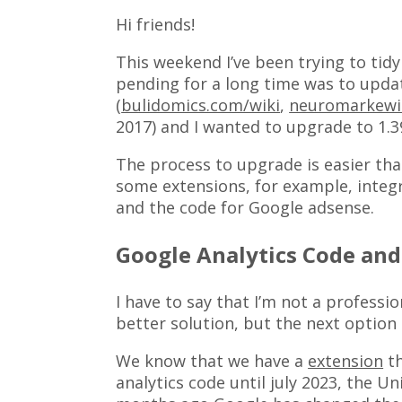
Hi friends!
This weekend I’ve been trying to tid
pending f
or a long time was to updat
(
bulidomics.com/wiki
,
neuromarkewi
2017) and I wanted to upgrade to 1.39
The process to upgrade is easier th
some extensions, for example, integ
and the code for Google adsense.
Google Analytics Code an
I have to say that I’m not a profes
better solution, but the next option
We know that we have a
extension
th
analytics code until july 2023, the Un