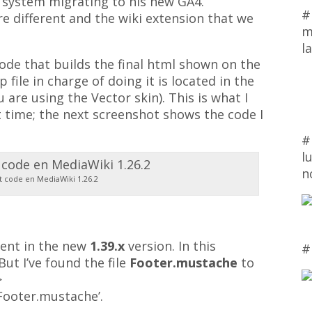
system migrating to his new GA4.
#
e different and the wiki extension that we
m
l
code that builds the final html shown on the
 file in charge of doing it is located in the
ou are using the Vector skin). This is what I
rst time; the next screenshot shows the code I
#
l
n
pt code en MediaWiki 1.26.2
erent in the new
1.39.x
version. In this
#
But I’ve found the file
Footer.mustache
to
>
Footer.mustache’.