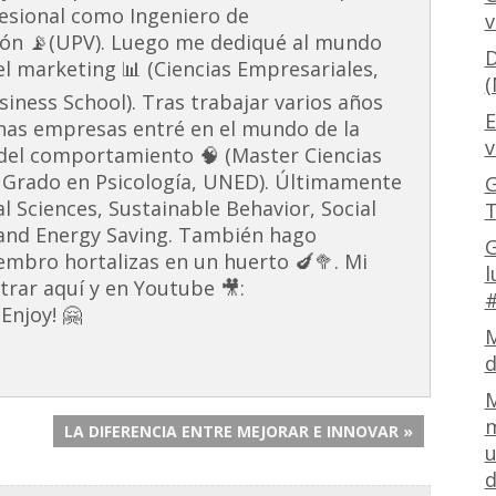
esional como Ingeniero de
v
ón 📡(UPV). Luego me dediqué al mundo
D
 el marketing 📊 (Ciencias Empresariales,
(
ness School). Tras trabajar varios años
E
unas empresas entré en el mundo de la
v
s del comportamiento 🧠 (Master Ciencias
 Grado en Psicología, UNED). Últimamente
G
al Sciences, Sustainable Behavior, Social
T
and Energy Saving. También hago
G
embro hortalizas en un huerto 🍆🥦. Mi
l
rar aquí y en Youtube 🎥:
#
Enjoy! 🤗
M
d
M
m
LA DIFERENCIA ENTRE MEJORAR E INNOVAR »
u
d