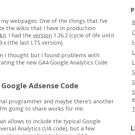
P
y my webpages. One of the things that I’ve
B
e the wikis that I have in production
C
ki
). I had the
version
1.26.2 (cycle of life until
H
.x (the last LTS version).
L
an I thought but I found problems with
L
rating the new GA4 Google Analytics Code
S
S
d Google Adsense Code
S
e
sional programmer and maybe there’s another
 I’m going to share works for me.
T
at allows to include the typical Google
L
iversal Analytics (UA code), but a few