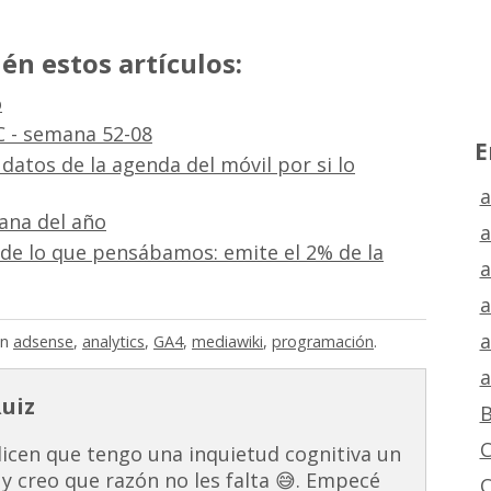
én estos artículos:
o
C - semana 52-08
E
 datos de la agenda del móvil por si lo
a
ana del año
a
 de lo que pensábamos: emite el 2% de la
a
a
a
in
adsense
,
analytics
,
GA4
,
mediawiki
,
programación
.
a
Ruiz
B
C
dicen que tengo una inquietud cognitiva un
 y creo que razón no les falta 😅. Empecé
C