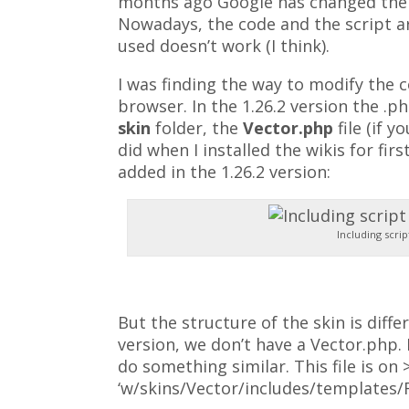
months ago Google has changed the 
Nowadays, the code and the script ar
used doesn’t work (I think).
I was finding the way to modify the 
browser. In the 1.26.2 version the .php
skin
folder, the
Vector.php
file (if y
did when I installed the wikis for fi
added in the 1.26.2 version:
Including scri
But the structure of the skin is diff
version, we don’t have a Vector.php. 
do something similar. This file is on 
‘w/skins/Vector/includes/templates/