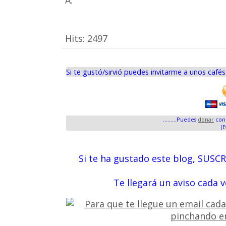
A.
Hits:
2497
Si te gustó/sirvió puedes invitarme a unos café
.........Puedes
donar
con 
(E
Si te ha gustado este blog, SUSC
Te llegará un aviso cada 