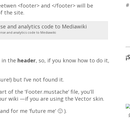
#
 beetwen <footer> and </footer> will be
 the site.
nse and analytics code to Mediawiki
¡
 in the
header
, so, if you know how to do it,
re!) but I’ve not found it.
rt of the ‘Footer.mustache’ file, you’ll
our wiki —if you are using the Vector skin.
(and for me ‘future me’ 🙂 ).