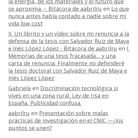
la energía, de los materiales y el futuro que
se aproxima. – Bitácora de aabrilru
en
Lo que
nunca antes había contado a nadie sobre mi
vida low cost
II. Un librito y un vídeo sobre mi renuncia a la
defensa de la tesis con Salvador Ruiz de Maya
e Inés López López - Bitácora de aabrilru
en
I.
Memorias de una tesis fracasada… y una
carta de renuncia. Finalmente no defenderé
la tesis doctoral con Salvador Ruiz de Maya e
Inés López López
Gabriela
en
Discriminación tecnológica si
vives en una zona rural. Ley de risa en
España. Publicidad confusa.
aabrilru
en
Presentación sobre malas
prácticas de investigación en el CNIC —¿los
puntos se unen?