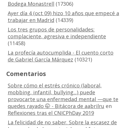
Bodega Monastrell
(17306)
Ayer día 4 (oct 09) hizo 10 años que empecé a
trabajar en Madrid
(14339)
Los tres grupos de personalidades:
complaciente, agresiva e independiente
(11458)
La profecía autocumplida - El cuento corto
de Gabriel García Márquez
(10321)
Comentarios
Sobre cómo el estrés crónico (laboral,
mobbing, infantil, bullying...) puede
provocarte una enfermedad mental —que te
quedes rayado 🤭 - Bitácora de aabrilru
en
Reflexiones tras el CNICPhDay 2019
La felicidad de no saber. Sobre la escasez de