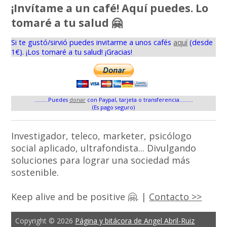
¡Invítame a un café! Aquí puedes. Lo
tomaré a tu salud 🤗
Si te gustó/sirvió puedes invitarme a unos cafés
aquí
(desde
1€). ¡Los tomaré a tu salud! ¡Gracias!
.........Puedes
donar
con Paypal, tarjeta o transferencia.........
(Es pago seguro)
Investigador, teleco, marketer, psicólogo
social aplicado, ultrafondista... Divulgando
soluciones para lograr una sociedad más
sostenible.
Keep alive and be positive 🤗. |
Contacto >>
Copyright © 2026
Página y bitácora de Angel Abril-Ruiz