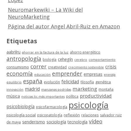
López
Neuromarkewiki – La Wiki del
NeuroMarketing
Página del autor Angel Abril-Ruiz en Amazon
Etiquetas
aabrilru
ahorro energético
ahorrar en la factura de la luz
antropología
cehegín
biología
cerebro
comportamiento
correr
crisis
consumismo
creatividad
crecimiento sostenible
economía
emprender
empresas
educación
energía
españa
felicidad
genética
evolución
filosofía
equilibrio
marketing
madrid
montaña
innovación
manzanas podridas
productividad
música
política
noticias tic más importantes
psicología
psicobiología
psicofarmacología
psicología social
reflexión
psicopatología
relaciones
salvador ruiz
vídeo
senderismo
sociología
tecnología
de maya