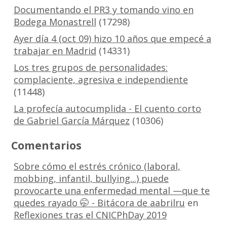
Documentando el PR3 y tomando vino en
Bodega Monastrell
(17298)
Ayer día 4 (oct 09) hizo 10 años que empecé a
trabajar en Madrid
(14331)
Los tres grupos de personalidades:
complaciente, agresiva e independiente
(11448)
La profecía autocumplida - El cuento corto
de Gabriel García Márquez
(10306)
Comentarios
Sobre cómo el estrés crónico (laboral,
mobbing, infantil, bullying...) puede
provocarte una enfermedad mental —que te
quedes rayado 🤭 - Bitácora de aabrilru
en
Reflexiones tras el CNICPhDay 2019