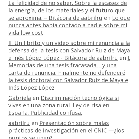
La felicidad de no saber. Sobre la escasez de
la energía, de los materiales y el futuro que
se aproxima. – Bitácora de aabrilru
en
Lo que
nunca antes había contado a nadie sobre mi
vida low cost
II. Un librito y un vídeo sobre mi renuncia a la
defensa de la tesis con Salvador Ruiz de Maya
e Inés López López - Bitácora de aabrilru
en
I.
Memorias de una tesis fracasada… y una
carta de renuncia. Finalmente no defenderé
la tesis doctoral con Salvador Ruiz de Maya e
Inés López López
Gabriela
en
Discriminación tecnológica si
vives en una zona rural. Ley de risa en
España. Publicidad confusa.
aabrilru
en
Presentación sobre malas
prácticas de investigación en el CNIC —¿los
puntos se unen?