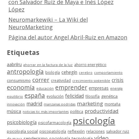
con Salvador Ruiz de Maya e Inés López
López
Neuromarkewiki – La Wiki del
NeuroMarketing
Página del autor Angel Abril-Ruiz en Amazon
Etiquetas
aabrilru
ahorro energético
ahorrar en la factura de la luz
antropología
cehegín
biología
cerebro
comportamiento
correr
crisis
consumismo
creatividad
crecimiento sostenible
economía
emprender
empresas
educación
energía
españa
felicidad
genética
evolución
filosofía
equilibrio
marketing
madrid
montaña
innovación
manzanas podridas
productividad
música
política
noticias tic más importantes
psicología
psicobiología
psicofarmacología
psicología social
reflexión
psicopatología
relaciones
salvador ruiz
vídeo
senderismo
sociología
tecnología
de maya