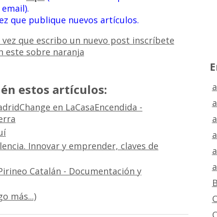
email).
vez que publique nuevos artículos.
E
a
én estos artículos:
a
adridChange en LaCasaEncendida -
a
erra
uí
a
lencia. Innovar y emprender, claves de
a
a
Pirineo Catalán - Documentación y
B
o más...)
C
C