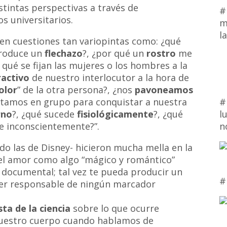
istintas perspectivas a través de
#
os universitarios.
m
l
 en cuestiones tan variopintas como: ¿qué
produce un
flechazo
?, ¿por qué un
rostro
me
 qué se fijan las mujeres o los hombres a la
ractivo
de nuestro interlocutor a la hora de
olor
” de la otra persona?, ¿nos
pavoneamos
#
stamos en grupo para conquistar a nuestra
l
rno
?, ¿qué sucede
fisiológicamente
?, ¿qué
n
e inconscientemente?”.
do las de Disney- hicieron mucha mella en la
 el amor como algo “mágico y romántico”
documental; tal vez te pueda producir un
#
ser responsable de ningún marcador
ta de la ciencia
sobre lo que ocurre
nuestro cuerpo cuando hablamos de