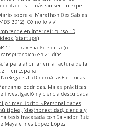
eintitantos o más sin ser un experto
iario sobre el Marathon Des Sables
MDS 2012). Cómo lo viví
mprende en Internet: curso 10
ídeos (startups)
R 11 o Travesía Pirenaica (o
ranspirenaica) en 21 días
uía para ahorrar en la factura de la
uz —en España
NoRegalesTuDineroALasElectricas
anzanas podridas. Malas prácticas
e investigación y ciencia descuidada
i primer librito: «Personalidades
últiples, (des)honestidad, ciencia y
na tesis fracasada con Salvador Ruiz
e Maya e Inés López López