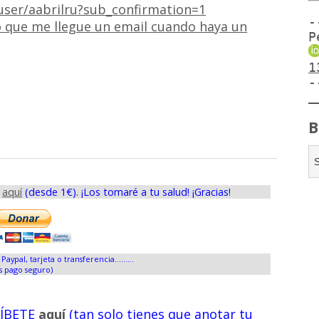
ser/aabrilru?sub_confirmation=1
-
 que me llegue un email cuando haya un
P
1
-
B
s
aquí
(desde 1€). ¡Los tomaré a tu salud! ¡Gracias!
Paypal, tarjeta o transferencia.........
s pago seguro)
RÍBETE
aquí
(tan solo tienes que anotar tu