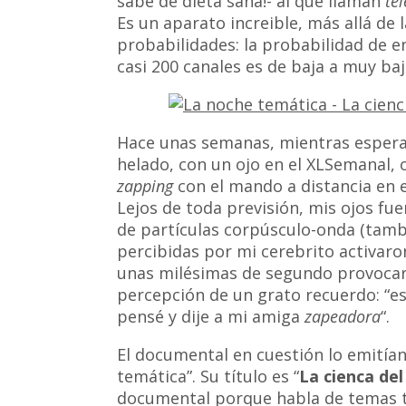
sabe de dieta sana!- al que llaman
tel
Es un aparato increible, más allá de l
probabilidades: la probabilidad de 
casi 200 canales es de baja a muy baj
Hace unas semanas, mientras espera
helado, con un ojo en el XLSemanal,
zapping
con el mando a distancia en e
Lejos de toda previsión, mis ojos
fue
de partículas corpúsculo-onda (tamb
percibidas por mi cerebrito activaro
unas milésimas de segundo provocaro
percepción de un grato recuerdo: “e
pensé y dije a mi amiga
zapeadora
“.
El documental en cuestión lo emitía
temática”. Su título es “
La cienca del
documental porque habla de temas t