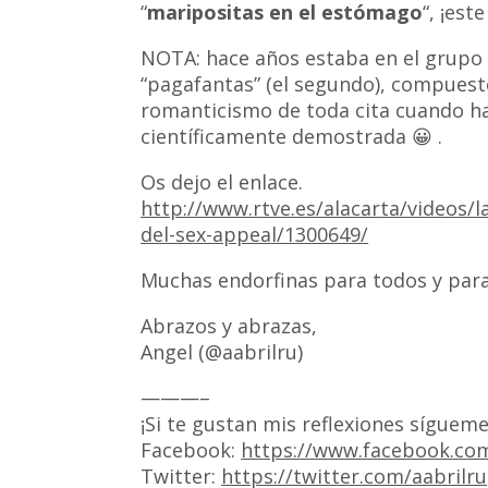
“
maripositas en el estómago
“, ¡est
NOTA: hace años estaba en el grupo D
“pagafantas” (el segundo), compuesto
romanticismo de toda cita cuando 
científicamente demostrada 😀 .
Os dejo el enlace.
http://www.rtve.es/alacarta/videos/
del-sex-appeal/1300649/
Muchas endorfinas para todos y para
Abrazos y abrazas,
Angel (@aabrilru)
———–
¡Si te gustan mis reflexiones sígueme
Facebook:
https://www.facebook.com
Twitter:
https://twitter.com/aabrilru