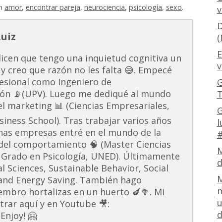
in
amor
,
encontrar pareja
,
neurociencia
,
psicología
,
sexo
.
v
D
Ruiz
(
E
dicen que tengo una inquietud cognitiva un
v
 y creo que razón no les falta 😅. Empecé
esional como Ingeniero de
G
ón 📡(UPV). Luego me dediqué al mundo
T
 el marketing 📊 (Ciencias Empresariales,
G
ness School). Tras trabajar varios años
l
unas empresas entré en el mundo de la
#
s del comportamiento 🧠 (Master Ciencias
M
 Grado en Psicología, UNED). Últimamente
d
al Sciences, Sustainable Behavior, Social
M
and Energy Saving. También hago
m
embro hortalizas en un huerto 🍆🥦. Mi
u
rar aquí y en Youtube 🎥:
d
Enjoy! 🤗