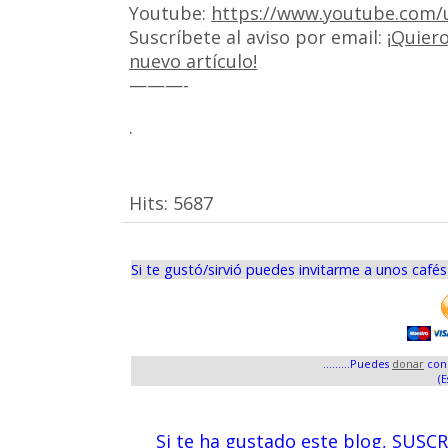
Youtube:
https://www.youtube.com/u
Suscríbete al aviso por email: ¡
Quiero
nuevo artículo!
———-
.
Hits:
5687
Si te gustó/sirvió puedes invitarme a unos café
.........Puedes
donar
con 
(E
Si te ha gustado este blog, SUSC