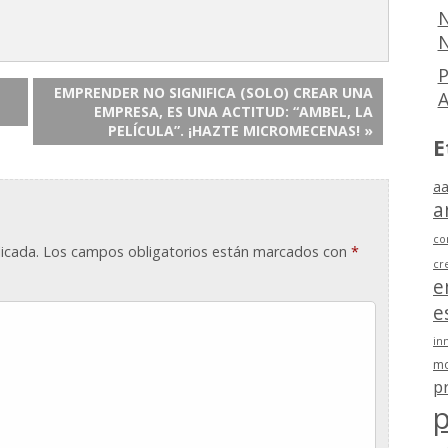
N
N
P
EMPRENDER NO SIGNIFICA (SOLO) CREAR UNA
EMPRESA, ES UNA ACTITUD: “AMBEL, LA
PELÍCULA”. ¡HAZTE MICROMECENAS! »
E
aa
a
co
icada.
Los campos obligatorios están marcados con
*
cr
e
e
in
mo
p
p