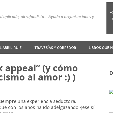
«
ial aplicado, ultrafondista… Ayudo a organizaciones y
 ABRIL-RUIZ
TRAVESÍAS Y CORREDOR
LIBROS QUE H
ex appeal” (y cómo
D
ismo al amor :) )
i siempre una experiencia seductora.
que con los años ha ido adelgazando -¡ese sí