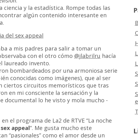
evisión
.
a ciencia y la estadística. Rompe todas las
P
encontrar algún contenido interesante en
a.
B
C
H
ba a mis padres para salir a tomar un
L
 observaba con el otro cómo
@jlabrilru
hacía
l laureado invento.
L
ron bombardeados por una armoniosa serie
S
ién conocidas como imágenes), que al ser
S
n ciertos circuitos memorísticos que tras
n en mi consciente la sensación y la
S
se documental lo he visto y mola mucho -
e
T
n en el programa de La2 de RTVE “La noche
 sex appeal
“. Me gusta mucho este
L
an “pasionales” como el amor desde un