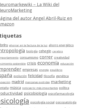
euromarkewiki – La Wiki del
euroMarketing
ágina del autor Angel Abril-Ruiz en
Amazon
tiquetas
brilru
ahorro energético
ahorrar en la factura de la luz
ntropología
cehegín
biología
cerebro
correr
consumismo
creatividad
mportamiento
economía
crisis
ecimiento sostenible
educación
mprender
empresas
energía
equilibrio
spaña
felicidad
genética
evolución
filosofía
marketing
madrid
novación
manzanas podridas
música
ntaña
política
noticias tic más importantes
roductividad
psicobiología
psicofarmacología
sicología
psicología social
psicopatología