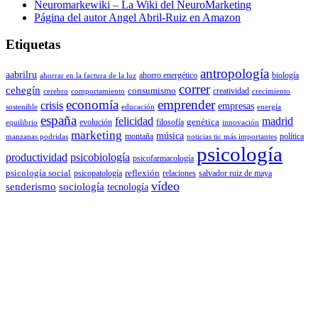
Neuromarkewiki – La Wiki del NeuroMarketing
Página del autor Angel Abril-Ruiz en Amazon
Etiquetas
antropología
aabrilru
ahorro energético
biología
ahorrar en la factura de la luz
correr
cehegín
consumismo
creatividad
cerebro
comportamiento
crecimiento
economía
emprender
crisis
empresas
sostenible
educación
energía
españa
felicidad
madrid
genética
evolución
filosofía
equilibrio
innovación
marketing
música
montaña
política
manzanas podridas
noticias tic más importantes
psicología
productividad
psicobiología
psicofarmacología
psicología social
reflexión
psicopatología
relaciones
salvador ruiz de maya
vídeo
senderismo
sociología
tecnología