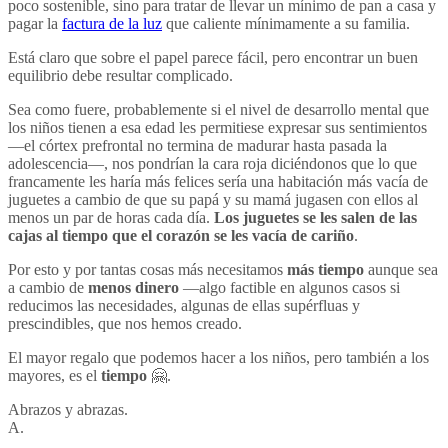
poco sostenible, sino para tratar de llevar un mínimo de pan a casa y
pagar la
factura de la luz
que caliente mínimamente a su familia.
Está claro que sobre el papel parece fácil, pero encontrar un buen
equilibrio debe resultar complicado.
Sea como fuere, probablemente si el nivel de desarrollo mental que
los niños tienen a esa edad les permitiese expresar sus sentimientos
—el córtex prefrontal no termina de madurar hasta pasada la
adolescencia—, nos pondrían la cara roja diciéndonos que lo que
francamente les haría más felices sería una habitación más vacía de
juguetes a cambio de que su papá y su mamá jugasen con ellos al
menos un par de horas cada día.
Los juguetes se les salen de las
cajas al tiempo que el corazón se les vacía de cariño
.
Por esto y por tantas cosas más necesitamos
más tiempo
aunque sea
a cambio de
menos dinero
—algo factible en algunos casos si
reducimos las necesidades, algunas de ellas supérfluas y
prescindibles, que nos hemos creado.
El mayor regalo que podemos hacer a los niños, pero también a los
mayores, es el
tiempo
🤗.
Abrazos y abrazas.
A.