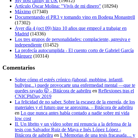
My host family in UK
(19612)
Artículo Óscar Molina: "Vivís de mi dinero"
(18294)
Máximo
(17340)
Documentando el PR3 y tomando vino en Bodega Monastrell
(17302)
Ayer día 4 (oct 09) hizo 10 años que empecé a trabajar en
Madrid
(14336)
Los tres grupos de personalidades: complaciente, agresiva e
independiente
(11452)
La profecía autocumplida - El cuento corto de Gabriel García
Márquez
(10314)
Comentarios
Sobre cómo el estrés crónico (laboral, mobbing, infantil,
bullying...) puede provocarte una enfermedad mental —que te
quedes rayado 🤭 - Bitácora de aabrilru
en
Reflexiones tras el
CNICPhDay 2019
La felicidad de no saber. Sobre la escasez de la energía, de los
materiales y el futuro que se aproxima. – Bitácora de aabrilru
en
Lo que nunca antes había contado a nadie sobre mi vida
low cost
II. Un librito y un vídeo sobre mi renuncia a la defensa de la
tesis con Salvador Ruiz de Maya e Inés López López -
Bitácora de aabrilru
en
I. Memorias de una tesis fracasada… y