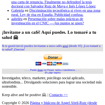
una carta de renuncia. Finalmente no defenderé la tesis
doctoral con Salvador Ruiz de Maya e Inés López López
Gabriela
en
Discriminación tecnológica si vives en una zona
rural. Ley de risa en España. Publicidad confusa.
aabrilru
en
Presentación sobre malas prácticas de
investigación en el CNIC —¿los puntos se unen?
¡Invítame a un café! Aquí puedes. Lo tomaré a tu
salud 🤗
Si te gustó/sirvió puedes invitarme a unos cafés
aquí
(desde 1€). ¡Los tomaré a
tu salud! ¡Gracias!
.........Puedes
donar
con Paypal, tarjeta o transferencia.........
(Es pago seguro)
Investigador, teleco, marketer, psicólogo social aplicado,
ultrafondista... Divulgando soluciones para lograr una sociedad más
sostenible.
Keep alive and be positive 🤗. |
Contacto >>
Copyright © 2026
Página y bitácora de Angel Abril-Ruiz (desde