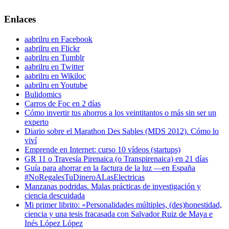
Enlaces
aabrilru en Facebook
aabrilru en Flickr
aabrilru en Tumblr
aabrilru en Twitter
aabrilru en Wikiloc
aabrilru en Youtube
Bulidomics
Carros de Foc en 2 días
Cómo invertir tus ahorros a los veintitantos o más sin ser un
experto
Diario sobre el Marathon Des Sables (MDS 2012). Cómo lo
viví
Emprende en Internet: curso 10 vídeos (startups)
GR 11 o Travesía Pirenaica (o Transpirenaica) en 21 días
Guía para ahorrar en la factura de la luz —en España
#NoRegalesTuDineroALasElectricas
Manzanas podridas. Malas prácticas de investigación y
ciencia descuidada
Mi primer librito: «Personalidades múltiples, (des)honestidad,
ciencia y una tesis fracasada con Salvador Ruiz de Maya e
Inés López López