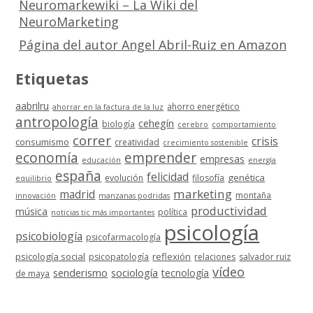
Neuromarkewiki – La Wiki del
NeuroMarketing
Página del autor Angel Abril-Ruiz en Amazon
Etiquetas
aabrilru
ahorro energético
ahorrar en la factura de la luz
antropología
cehegín
biología
cerebro
comportamiento
correr
crisis
consumismo
creatividad
crecimiento sostenible
economía
emprender
empresas
educación
energía
españa
felicidad
genética
evolución
filosofía
equilibrio
marketing
madrid
montaña
innovación
manzanas podridas
productividad
música
política
noticias tic más importantes
psicología
psicobiología
psicofarmacología
psicología social
reflexión
psicopatología
relaciones
salvador ruiz
vídeo
senderismo
sociología
tecnología
de maya