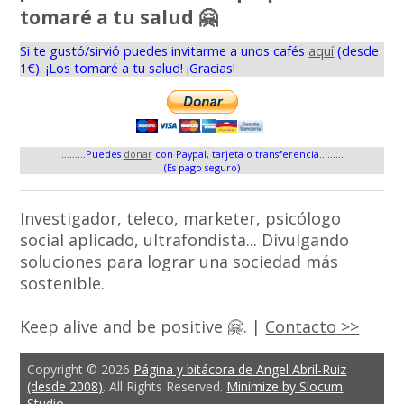
tomaré a tu salud 🤗
Si te gustó/sirvió puedes invitarme a unos cafés
aquí
(desde
1€). ¡Los tomaré a tu salud! ¡Gracias!
.........Puedes
donar
con Paypal, tarjeta o transferencia.........
(Es pago seguro)
Investigador, teleco, marketer, psicólogo
social aplicado, ultrafondista... Divulgando
soluciones para lograr una sociedad más
sostenible.
Keep alive and be positive 🤗. |
Contacto >>
Copyright © 2026
Página y bitácora de Angel Abril-Ruiz
(desde 2008)
. All Rights Reserved.
Minimize by Slocum
Studio