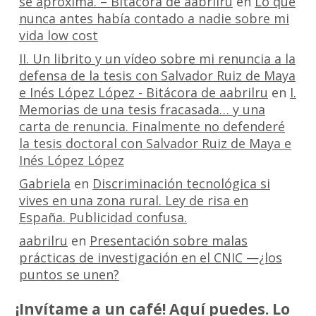
se aproxima. – Bitácora de aabrilru
en
Lo que
nunca antes había contado a nadie sobre mi
vida low cost
II. Un librito y un vídeo sobre mi renuncia a la
defensa de la tesis con Salvador Ruiz de Maya
e Inés López López - Bitácora de aabrilru
en
I.
Memorias de una tesis fracasada… y una
carta de renuncia. Finalmente no defenderé
la tesis doctoral con Salvador Ruiz de Maya e
Inés López López
Gabriela
en
Discriminación tecnológica si
vives en una zona rural. Ley de risa en
España. Publicidad confusa.
aabrilru
en
Presentación sobre malas
prácticas de investigación en el CNIC —¿los
puntos se unen?
¡Invítame a un café! Aquí puedes. Lo