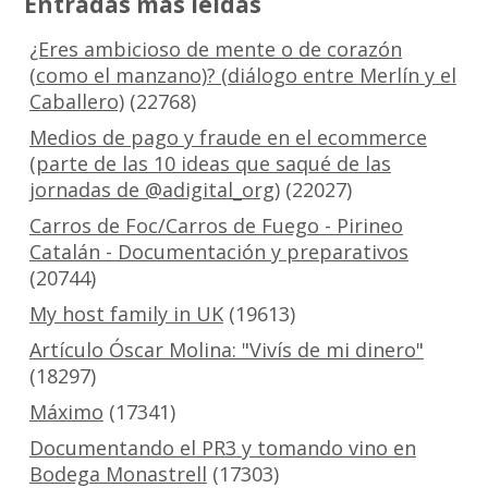
Entradas más leídas
¿Eres ambicioso de mente o de corazón
(como el manzano)? (diálogo entre Merlín y el
Caballero)
(22768)
Medios de pago y fraude en el ecommerce
(parte de las 10 ideas que saqué de las
jornadas de @adigital_org)
(22027)
Carros de Foc/Carros de Fuego - Pirineo
Catalán - Documentación y preparativos
(20744)
My host family in UK
(19613)
Artículo Óscar Molina: "Vivís de mi dinero"
(18297)
Máximo
(17341)
Documentando el PR3 y tomando vino en
Bodega Monastrell
(17303)