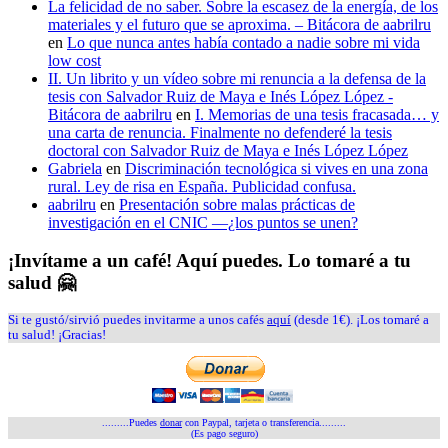
La felicidad de no saber. Sobre la escasez de la energía, de los
materiales y el futuro que se aproxima. – Bitácora de aabrilru
en
Lo que nunca antes había contado a nadie sobre mi vida
low cost
II. Un librito y un vídeo sobre mi renuncia a la defensa de la
tesis con Salvador Ruiz de Maya e Inés López López -
Bitácora de aabrilru
en
I. Memorias de una tesis fracasada… y
una carta de renuncia. Finalmente no defenderé la tesis
doctoral con Salvador Ruiz de Maya e Inés López López
Gabriela
en
Discriminación tecnológica si vives en una zona
rural. Ley de risa en España. Publicidad confusa.
aabrilru
en
Presentación sobre malas prácticas de
investigación en el CNIC —¿los puntos se unen?
¡Invítame a un café! Aquí puedes. Lo tomaré a tu
salud 🤗
Si te gustó/sirvió puedes invitarme a unos cafés
aquí
(desde 1€). ¡Los tomaré a
tu salud! ¡Gracias!
.........Puedes
donar
con Paypal, tarjeta o transferencia.........
(Es pago seguro)