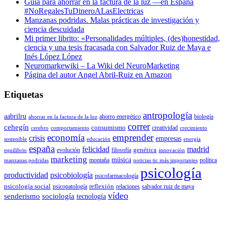
Guía para ahorrar en la factura de la luz —en España
#NoRegalesTuDineroALasElectricas
Manzanas podridas. Malas prácticas de investigación y
ciencia descuidada
Mi primer librito: «Personalidades múltiples, (des)honestidad,
ciencia y una tesis fracasada con Salvador Ruiz de Maya e
Inés López López
Neuromarkewiki – La Wiki del NeuroMarketing
Página del autor Angel Abril-Ruiz en Amazon
Etiquetas
antropología
aabrilru
ahorro energético
biología
ahorrar en la factura de la luz
correr
cehegín
consumismo
creatividad
cerebro
comportamiento
crecimiento
economía
emprender
crisis
empresas
sostenible
educación
energía
españa
felicidad
madrid
genética
evolución
filosofía
equilibrio
innovación
marketing
música
montaña
política
manzanas podridas
noticias tic más importantes
psicología
productividad
psicobiología
psicofarmacología
psicología social
reflexión
psicopatología
relaciones
salvador ruiz de maya
vídeo
senderismo
sociología
tecnología