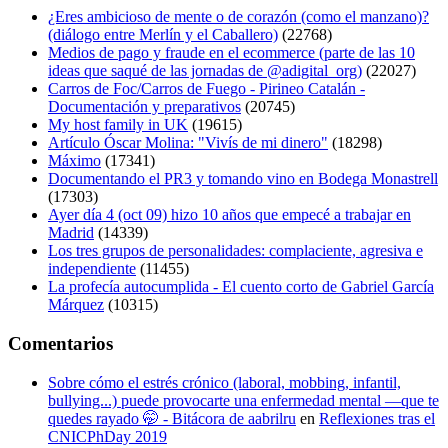
¿Eres ambicioso de mente o de corazón (como el manzano)?
(diálogo entre Merlín y el Caballero)
(22768)
Medios de pago y fraude en el ecommerce (parte de las 10
ideas que saqué de las jornadas de @adigital_org)
(22027)
Carros de Foc/Carros de Fuego - Pirineo Catalán -
Documentación y preparativos
(20745)
My host family in UK
(19615)
Artículo Óscar Molina: "Vivís de mi dinero"
(18298)
Máximo
(17341)
Documentando el PR3 y tomando vino en Bodega Monastrell
(17303)
Ayer día 4 (oct 09) hizo 10 años que empecé a trabajar en
Madrid
(14339)
Los tres grupos de personalidades: complaciente, agresiva e
independiente
(11455)
La profecía autocumplida - El cuento corto de Gabriel García
Márquez
(10315)
Comentarios
Sobre cómo el estrés crónico (laboral, mobbing, infantil,
bullying...) puede provocarte una enfermedad mental —que te
quedes rayado 🤭 - Bitácora de aabrilru
en
Reflexiones tras el
CNICPhDay 2019