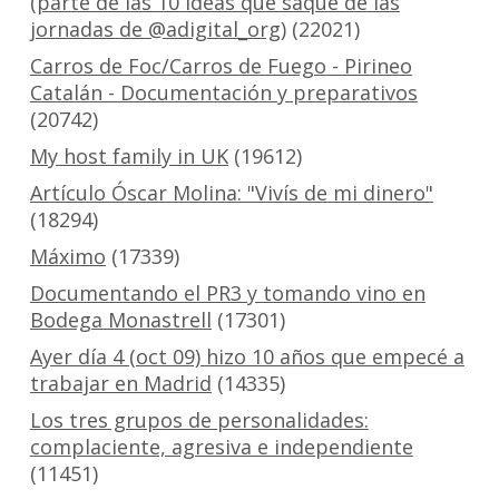
(parte de las 10 ideas que saqué de las
jornadas de @adigital_org)
(22021)
Carros de Foc/Carros de Fuego - Pirineo
Catalán - Documentación y preparativos
(20742)
My host family in UK
(19612)
Artículo Óscar Molina: "Vivís de mi dinero"
(18294)
Máximo
(17339)
Documentando el PR3 y tomando vino en
Bodega Monastrell
(17301)
Ayer día 4 (oct 09) hizo 10 años que empecé a
trabajar en Madrid
(14335)
Los tres grupos de personalidades:
complaciente, agresiva e independiente
(11451)