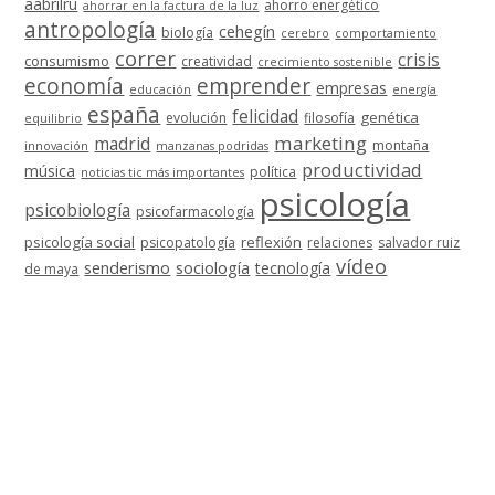
aabrilru
ahorro energético
ahorrar en la factura de la luz
antropología
cehegín
biología
cerebro
comportamiento
correr
crisis
consumismo
creatividad
crecimiento sostenible
economía
emprender
empresas
educación
energía
españa
felicidad
genética
evolución
filosofía
equilibrio
marketing
madrid
montaña
innovación
manzanas podridas
productividad
música
política
noticias tic más importantes
psicología
psicobiología
psicofarmacología
psicología social
reflexión
psicopatología
relaciones
salvador ruiz
vídeo
senderismo
sociología
tecnología
de maya