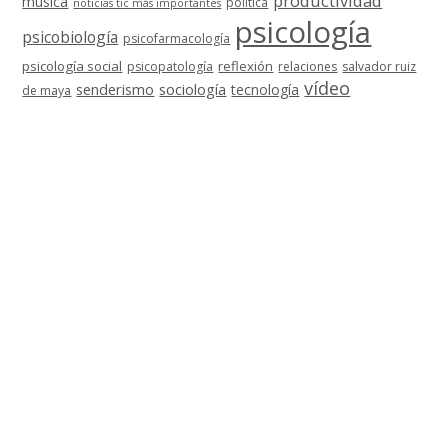
productividad
música
política
noticias tic más importantes
psicología
psicobiología
psicofarmacología
psicología social
reflexión
psicopatología
relaciones
salvador ruiz
vídeo
senderismo
sociología
tecnología
de maya