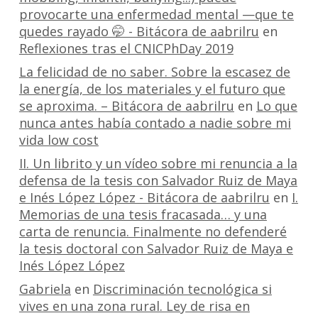
provocarte una enfermedad mental —que te
quedes rayado 🤭 - Bitácora de aabrilru
en
Reflexiones tras el CNICPhDay 2019
La felicidad de no saber. Sobre la escasez de
la energía, de los materiales y el futuro que
se aproxima. – Bitácora de aabrilru
en
Lo que
nunca antes había contado a nadie sobre mi
vida low cost
II. Un librito y un vídeo sobre mi renuncia a la
defensa de la tesis con Salvador Ruiz de Maya
e Inés López López - Bitácora de aabrilru
en
I.
Memorias de una tesis fracasada… y una
carta de renuncia. Finalmente no defenderé
la tesis doctoral con Salvador Ruiz de Maya e
Inés López López
Gabriela
en
Discriminación tecnológica si
vives en una zona rural. Ley de risa en