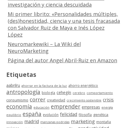
investigación y ciencia descuidada
Mi primer librito: «Personalidades múltiples,
(des)honestidad, ciencia y una tesis fracasada
con Salvador Ruiz de Maya e Inés López
López
Neuromarkewiki – La Wiki del
NeuroMarketing
Página del autor Angel Abril-Ruiz en Amazon
Etiquetas
aabrilru
ahorro energético
ahorrar en la factura de la luz
antropología
cehegín
biología
cerebro
comportamiento
correr
crisis
consumismo
creatividad
crecimiento sostenible
economía
emprender
empresas
educación
energía
españa
felicidad
genética
evolución
filosofía
equilibrio
marketing
madrid
montaña
innovación
manzanas podridas