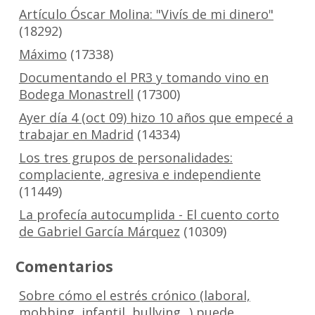
Artículo Óscar Molina: "Vivís de mi dinero"
(18292)
Máximo
(17338)
Documentando el PR3 y tomando vino en
Bodega Monastrell
(17300)
Ayer día 4 (oct 09) hizo 10 años que empecé a
trabajar en Madrid
(14334)
Los tres grupos de personalidades:
complaciente, agresiva e independiente
(11449)
La profecía autocumplida - El cuento corto
de Gabriel García Márquez
(10309)
Comentarios
Sobre cómo el estrés crónico (laboral,
mobbing, infantil, bullying...) puede