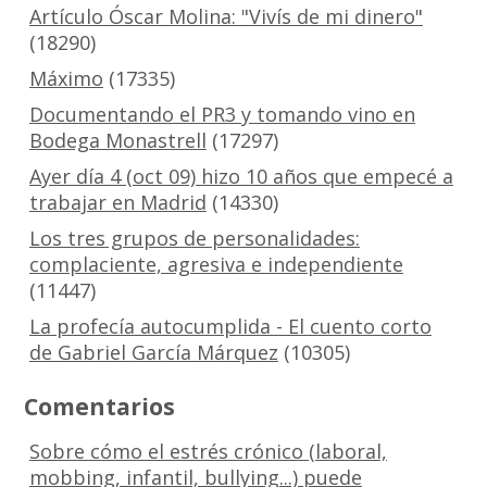
Artículo Óscar Molina: "Vivís de mi dinero"
(18290)
Máximo
(17335)
Documentando el PR3 y tomando vino en
Bodega Monastrell
(17297)
Ayer día 4 (oct 09) hizo 10 años que empecé a
trabajar en Madrid
(14330)
Los tres grupos de personalidades:
complaciente, agresiva e independiente
(11447)
La profecía autocumplida - El cuento corto
de Gabriel García Márquez
(10305)
Comentarios
Sobre cómo el estrés crónico (laboral,
mobbing, infantil, bullying...) puede