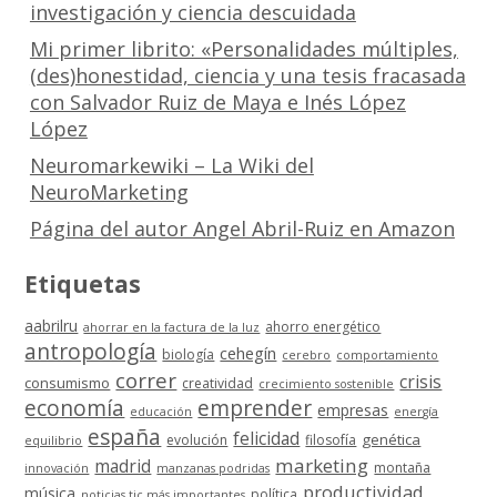
investigación y ciencia descuidada
Mi primer librito: «Personalidades múltiples,
(des)honestidad, ciencia y una tesis fracasada
con Salvador Ruiz de Maya e Inés López
López
Neuromarkewiki – La Wiki del
NeuroMarketing
Página del autor Angel Abril-Ruiz en Amazon
Etiquetas
aabrilru
ahorro energético
ahorrar en la factura de la luz
antropología
cehegín
biología
cerebro
comportamiento
correr
crisis
consumismo
creatividad
crecimiento sostenible
economía
emprender
empresas
educación
energía
españa
felicidad
genética
evolución
filosofía
equilibrio
marketing
madrid
montaña
innovación
manzanas podridas
productividad
música
política
noticias tic más importantes