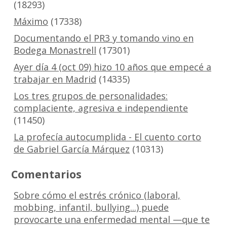
(18293)
Máximo
(17338)
Documentando el PR3 y tomando vino en
Bodega Monastrell
(17301)
Ayer día 4 (oct 09) hizo 10 años que empecé a
trabajar en Madrid
(14335)
Los tres grupos de personalidades:
complaciente, agresiva e independiente
(11450)
La profecía autocumplida - El cuento corto
de Gabriel García Márquez
(10313)
Comentarios
Sobre cómo el estrés crónico (laboral,
mobbing, infantil, bullying...) puede
provocarte una enfermedad mental —que te