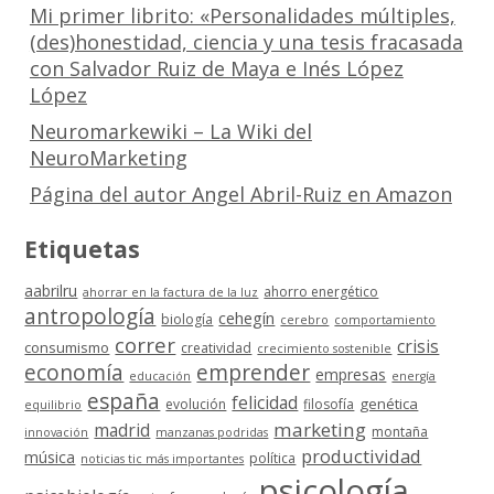
Mi primer librito: «Personalidades múltiples,
(des)honestidad, ciencia y una tesis fracasada
con Salvador Ruiz de Maya e Inés López
López
Neuromarkewiki – La Wiki del
NeuroMarketing
Página del autor Angel Abril-Ruiz en Amazon
Etiquetas
aabrilru
ahorro energético
ahorrar en la factura de la luz
antropología
cehegín
biología
cerebro
comportamiento
correr
crisis
consumismo
creatividad
crecimiento sostenible
economía
emprender
empresas
educación
energía
españa
felicidad
genética
evolución
filosofía
equilibrio
marketing
madrid
montaña
innovación
manzanas podridas
productividad
música
política
noticias tic más importantes
psicología