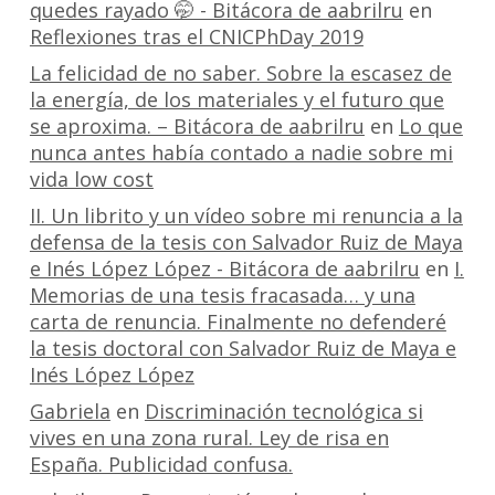
quedes rayado 🤭 - Bitácora de aabrilru
en
Reflexiones tras el CNICPhDay 2019
La felicidad de no saber. Sobre la escasez de
la energía, de los materiales y el futuro que
se aproxima. – Bitácora de aabrilru
en
Lo que
nunca antes había contado a nadie sobre mi
vida low cost
II. Un librito y un vídeo sobre mi renuncia a la
defensa de la tesis con Salvador Ruiz de Maya
e Inés López López - Bitácora de aabrilru
en
I.
Memorias de una tesis fracasada… y una
carta de renuncia. Finalmente no defenderé
la tesis doctoral con Salvador Ruiz de Maya e
Inés López López
Gabriela
en
Discriminación tecnológica si
vives en una zona rural. Ley de risa en
España. Publicidad confusa.