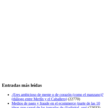
Entradas más leídas
¿Eres ambicioso de mente o de corazón (como el manzano)?
(diálogo entre Merlín y el Caballero)
(22770)
Medios de pago y fraude en el ecommerce (parte de las 10
ideas que saqué de las jornadas de @adigital_org)
(22033)