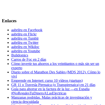
Enlaces
aabrilru en Facebook
aabrilru en Flickr
aabrilru en Tumblr
aabrilru en Twitter
aabrilru en Wikiloc
aabrilru en Youtube
Bulidomics
Carros de Foc en 2 días
Cómo invertir tus ahorros a los veintitantos o más sin ser un
experto
Diario sobre el Marathon Des Sables (MDS 2012). Cómo lo
viví
Emprende en Internet: curso 10 vídeos (startups)
GR 11 o Travesía Pirenaica (o Transpirenaica) en 21 días
Guía para ahorrar en la factura de la luz —en España
#NoRegalesTuDineroALasElectricas
Manzanas podridas. Malas prácticas de investigación y
ciencia descuidada