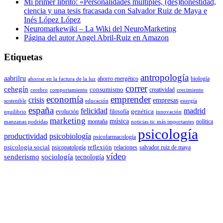
Mi primer librito: «Personalidades múltiples, (des)honestidad,
ciencia y una tesis fracasada con Salvador Ruiz de Maya e
Inés López López
Neuromarkewiki – La Wiki del NeuroMarketing
Página del autor Angel Abril-Ruiz en Amazon
Etiquetas
antropología
aabrilru
ahorro energético
biología
ahorrar en la factura de la luz
correr
cehegín
consumismo
creatividad
cerebro
comportamiento
crecimiento
economía
emprender
crisis
empresas
sostenible
educación
energía
españa
felicidad
madrid
genética
evolución
filosofía
equilibrio
innovación
marketing
música
montaña
política
manzanas podridas
noticias tic más importantes
psicología
productividad
psicobiología
psicofarmacología
psicología social
reflexión
psicopatología
relaciones
salvador ruiz de maya
vídeo
senderismo
sociología
tecnología