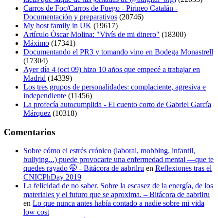
Carros de Foc/Carros de Fuego - Pirineo Catalán -
Documentación y preparativos
(20746)
My host family in UK
(19617)
Artículo Óscar Molina: "Vivís de mi dinero"
(18300)
Máximo
(17341)
Documentando el PR3 y tomando vino en Bodega Monastrell
(17304)
Ayer día 4 (oct 09) hizo 10 años que empecé a trabajar en
Madrid
(14339)
Los tres grupos de personalidades: complaciente, agresiva e
independiente
(11456)
La profecía autocumplida - El cuento corto de Gabriel García
Márquez
(10318)
Comentarios
Sobre cómo el estrés crónico (laboral, mobbing, infantil,
bullying...) puede provocarte una enfermedad mental —que te
quedes rayado 🤭 - Bitácora de aabrilru
en
Reflexiones tras el
CNICPhDay 2019
La felicidad de no saber. Sobre la escasez de la energía, de los
materiales y el futuro que se aproxima. – Bitácora de aabrilru
en
Lo que nunca antes había contado a nadie sobre mi vida
low cost