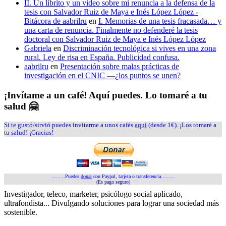
II. Un librito y un vídeo sobre mi renuncia a la defensa de la
tesis con Salvador Ruiz de Maya e Inés López López -
Bitácora de aabrilru
en
I. Memorias de una tesis fracasada… y
una carta de renuncia. Finalmente no defenderé la tesis
doctoral con Salvador Ruiz de Maya e Inés López López
Gabriela
en
Discriminación tecnológica si vives en una zona
rural. Ley de risa en España. Publicidad confusa.
aabrilru
en
Presentación sobre malas prácticas de
investigación en el CNIC —¿los puntos se unen?
¡Invítame a un café! Aquí puedes. Lo tomaré a tu
salud 🤗
Si te gustó/sirvió puedes invitarme a unos cafés
aquí
(desde 1€). ¡Los tomaré a
tu salud! ¡Gracias!
.........Puedes
donar
con Paypal, tarjeta o transferencia.........
(Es pago seguro)
Investigador, teleco, marketer, psicólogo social aplicado,
ultrafondista... Divulgando soluciones para lograr una sociedad más
sostenible.