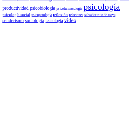
psicología
productividad
psicobiología
psicofarmacología
psicología social
reflexión
psicopatología
relaciones
salvador ruiz de maya
vídeo
senderismo
sociología
tecnología