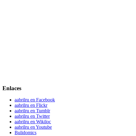
Enlaces
aabrilru en Facebook
aabrilru en Flickr
aabrilru en Tumblr
aabrilru en Twitter
aabrilru en Wikiloc
aabrilru en Youtube
Bulidomics