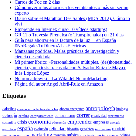
Carros de Foc en 2 días
Cómo invertir tus ahorros a los veintitantos o más sin ser un
experto
Diario sobre el Marathon Des Sables (MDS 2012). Cómo lo
viví
Emprende en Internet: curso 10 vídeos (startups)
GR 11 o Travesía Pirenaica (o Transpirenaica) en 21 días
Guía para ahorrar en la factura de la luz —en España
#NoRegalesTuDineroALasElectricas
Manzanas podridas. Malas prácticas de investigación y
ciencia descuidada
Mi primer librito: «Personalidades múltiples, (des)honestidad,
ciencia y una tesis fracasada con Salvador Ruiz de Maya e
Inés López López
Neuromarkewiki – La Wiki del NeuroMarketing
Página del autor Angel Abril-Ruiz en Amazon
Etiquetas
antropología
aabrilru
ahorro energético
biología
ahorrar en la factura de la luz
correr
cehegín
consumismo
creatividad
cerebro
comportamiento
crecimiento
economía
emprender
crisis
empresas
sostenible
educación
energía
españa
felicidad
madrid
genética
evolución
filosofía
equilibrio
innovación
marketing
música
montaña
política
manzanas podridas
noticias tic más importantes