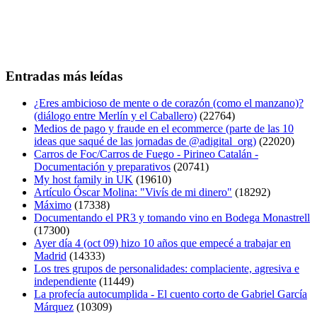
Entradas más leídas
¿Eres ambicioso de mente o de corazón (como el manzano)?
(diálogo entre Merlín y el Caballero)
(22764)
Medios de pago y fraude en el ecommerce (parte de las 10
ideas que saqué de las jornadas de @adigital_org)
(22020)
Carros de Foc/Carros de Fuego - Pirineo Catalán -
Documentación y preparativos
(20741)
My host family in UK
(19610)
Artículo Óscar Molina: "Vivís de mi dinero"
(18292)
Máximo
(17338)
Documentando el PR3 y tomando vino en Bodega Monastrell
(17300)
Ayer día 4 (oct 09) hizo 10 años que empecé a trabajar en
Madrid
(14333)
Los tres grupos de personalidades: complaciente, agresiva e
independiente
(11449)
La profecía autocumplida - El cuento corto de Gabriel García
Márquez
(10309)