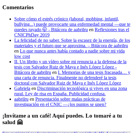
Comentarios
Sobre cómo el estrés crónico (laboral, mobbing, infantil,
bullying...) puede provocarte una enfermedad mental —que te
quedes rayado 🤭 - Bitácora de aabrilru
en
Reflexiones tras el
CNICPhDay 2019
La felicidad de no saber. Sobre la escasez de la energía, de los
materiales y el futuro que se aproxima. – Bitácora de aabrilru
en
Lo que nunca antes había contado a nadie sobre mi vida
low cost
II. Un librito y un vídeo sobre mi renuncia a la defensa de la
tesis con Salvador Ruiz de Maya e Inés López López -
Bitácora de aabrilru
en
I. Memorias de una tesis fracasada… y
una carta de renuncia. Finalmente no defenderé la tesis
doctoral con Salvador Ruiz de Maya e Inés López López
Gabriela
en
Discriminación tecnológica si vives en una zona
rural. Ley de risa en España. Publicidad confusa.
aabrilru
en
Presentación sobre malas prácticas de
investigación en el CNIC —¿los puntos se unen?
¡Invítame a un café! Aquí puedes. Lo tomaré a tu
salud 🤗