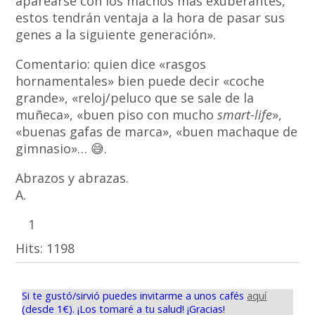
aparearse con los machos más exuberantes,
estos tendrán ventaja a la hora de pasar sus
genes a la siguiente generación».
Comentario: quien dice «rasgos
hornamentales» bien puede decir «coche
grande», «reloj/peluco que se sale de la
muñeca», «buen piso con mucho
smart-life
»,
«buenas gafas de marca», «buen machaque de
gimnasio»… 😅.
Abrazos y abrazas.
A.
1
Hits:
1198
Si te gustó/sirvió puedes invitarme a unos cafés
aquí
(desde 1€). ¡Los tomaré a tu salud! ¡Gracias!