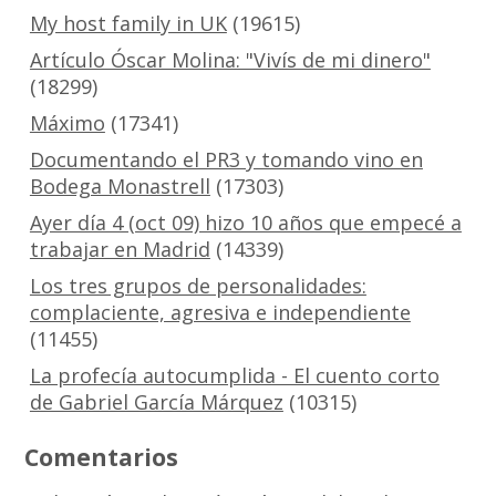
My host family in UK
(19615)
Artículo Óscar Molina: "Vivís de mi dinero"
(18299)
Máximo
(17341)
Documentando el PR3 y tomando vino en
Bodega Monastrell
(17303)
Ayer día 4 (oct 09) hizo 10 años que empecé a
trabajar en Madrid
(14339)
Los tres grupos de personalidades:
complaciente, agresiva e independiente
(11455)
La profecía autocumplida - El cuento corto
de Gabriel García Márquez
(10315)
Comentarios