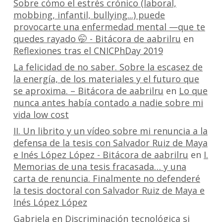
Sobre cómo el estrés crónico (laboral,
mobbing, infantil, bullying...) puede
provocarte una enfermedad mental —que te
quedes rayado 🤭 - Bitácora de aabrilru
en
Reflexiones tras el CNICPhDay 2019
La felicidad de no saber. Sobre la escasez de
la energía, de los materiales y el futuro que
se aproxima. – Bitácora de aabrilru
en
Lo que
nunca antes había contado a nadie sobre mi
vida low cost
II. Un librito y un vídeo sobre mi renuncia a la
defensa de la tesis con Salvador Ruiz de Maya
e Inés López López - Bitácora de aabrilru
en
I.
Memorias de una tesis fracasada… y una
carta de renuncia. Finalmente no defenderé
la tesis doctoral con Salvador Ruiz de Maya e
Inés López López
Gabriela
en
Discriminación tecnológica si