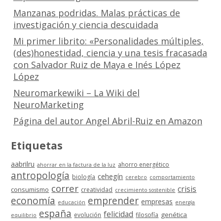
Manzanas podridas. Malas prácticas de
investigación y ciencia descuidada
Mi primer librito: «Personalidades múltiples,
(des)honestidad, ciencia y una tesis fracasada
con Salvador Ruiz de Maya e Inés López
López
Neuromarkewiki – La Wiki del
NeuroMarketing
Página del autor Angel Abril-Ruiz en Amazon
Etiquetas
aabrilru
ahorro energético
ahorrar en la factura de la luz
antropología
cehegín
biología
cerebro
comportamiento
correr
crisis
consumismo
creatividad
crecimiento sostenible
economía
emprender
empresas
educación
energía
españa
felicidad
genética
evolución
filosofía
equilibrio