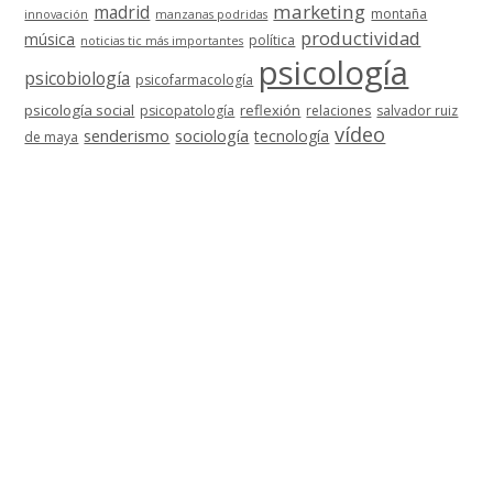
marketing
madrid
montaña
innovación
manzanas podridas
productividad
música
política
noticias tic más importantes
psicología
psicobiología
psicofarmacología
psicología social
reflexión
psicopatología
relaciones
salvador ruiz
vídeo
senderismo
sociología
tecnología
de maya