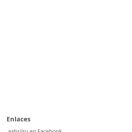
Enlaces
aabrilru en Facebook