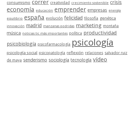
correr
crisis
consumismo
creatividad
crecimiento sostenible
economía
emprender
empresas
educación
energía
españa
felicidad
genética
evolución
filosofía
equilibrio
marketing
madrid
montaña
innovación
manzanas podridas
productividad
música
política
noticias tic más importantes
psicología
psicobiología
psicofarmacología
psicología social
reflexión
psicopatología
relaciones
salvador ruiz
vídeo
senderismo
sociología
tecnología
de maya