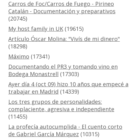
Carros de Foc/Carros de Fuego - Pirineo
Catalán - Documentación y preparativos
(20745)
My host family in UK
(19615)
Artículo Óscar Molina: "Vivís de mi dinero"
(18298)
Máximo
(17341)
Documentando el PR3 y tomando vino en
Bodega Monastrell
(17303)
Ayer día 4 (oct 09) hizo 10 años que empecé a
trabajar en Madrid
(14339)
Los tres grupos de personalidades:
complaciente, agresiva e independiente
(11455)
La profecía autocumplida - El cuento corto
de Gabriel García Márquez
(10315)