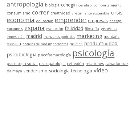
antropología
cehegín
biología
cerebro
comportamiento
correr
crisis
consumismo
creatividad
crecimiento sostenible
economía
emprender
empresas
educación
energía
españa
felicidad
genética
evolución
filosofía
equilibrio
marketing
madrid
montaña
innovación
manzanas podridas
productividad
música
política
noticias tic más importantes
psicología
psicobiología
psicofarmacología
psicología social
reflexión
psicopatología
relaciones
salvador ruiz
vídeo
senderismo
sociología
tecnología
de maya