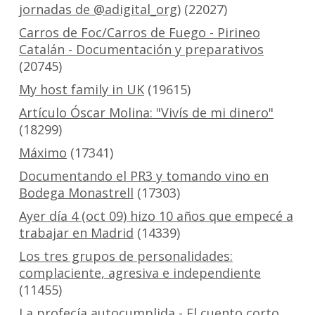
jornadas de @adigital_org)
(22027)
Carros de Foc/Carros de Fuego - Pirineo
Catalán - Documentación y preparativos
(20745)
My host family in UK
(19615)
Artículo Óscar Molina: "Vivís de mi dinero"
(18299)
Máximo
(17341)
Documentando el PR3 y tomando vino en
Bodega Monastrell
(17303)
Ayer día 4 (oct 09) hizo 10 años que empecé a
trabajar en Madrid
(14339)
Los tres grupos de personalidades:
complaciente, agresiva e independiente
(11455)
La profecía autocumplida - El cuento corto