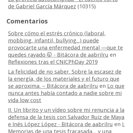
de Gabriel García Márquez
(10315)
Comentarios
Sobre cómo el estrés crónico (laboral,
mobbing, infantil, bullying...) puede
provocarte una enfermedad mental —que te
quedes rayado 🤭 - Bitácora de aabrilru
en
Reflexiones tras el CNICPhDay 2019
La felicidad de no saber. Sobre la escasez de
la energía, de los materiales y el futuro que
se aproxima. – Bitácora de aabrilru
en
Lo que
nunca antes había contado a nadie sobre mi
vida low cost
II. Un librito y un vídeo sobre mi renuncia a la
defensa de la tesis con Salvador Ruiz de Maya
e Inés López López - Bitácora de aabrilru
en
I.
Memorias de una tesis fracasada… y una