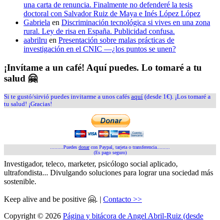
una carta de renuncia. Finalmente no defenderé la tesis
doctoral con Salvador Ruiz de Maya e Inés López López
Gabriela
en
Discriminación tecnológica si vives en una zona
rural. Ley de risa en España. Publicidad confusa.
aabrilru
en
Presentación sobre malas prácticas de
investigación en el CNIC —¿los puntos se unen?
¡Invítame a un café! Aquí puedes. Lo tomaré a tu
salud 🤗
Si te gustó/sirvió puedes invitarme a unos cafés
aquí
(desde 1€). ¡Los tomaré a
tu salud! ¡Gracias!
.........Puedes
donar
con Paypal, tarjeta o transferencia.........
(Es pago seguro)
Investigador, teleco, marketer, psicólogo social aplicado,
ultrafondista... Divulgando soluciones para lograr una sociedad más
sostenible.
Keep alive and be positive 🤗. |
Contacto >>
Copyright © 2026
Página y bitácora de Angel Abril-Ruiz (desde