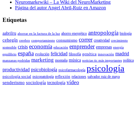
Neuromarkewiki – La Wiki del NeuroMarketing
Página del autor Angel Abril-Ruiz en Amazon
Etiquetas
antropología
aabrilru
ahorro energético
biología
ahorrar en la factura de la luz
correr
cehegín
consumismo
creatividad
cerebro
comportamiento
crecimiento
economía
emprender
crisis
empresas
sostenible
educación
energía
españa
felicidad
madrid
genética
evolución
filosofía
equilibrio
innovación
marketing
música
montaña
política
manzanas podridas
noticias tic más importantes
psicología
productividad
psicobiología
psicofarmacología
psicología social
reflexión
psicopatología
relaciones
salvador ruiz de maya
vídeo
senderismo
sociología
tecnología