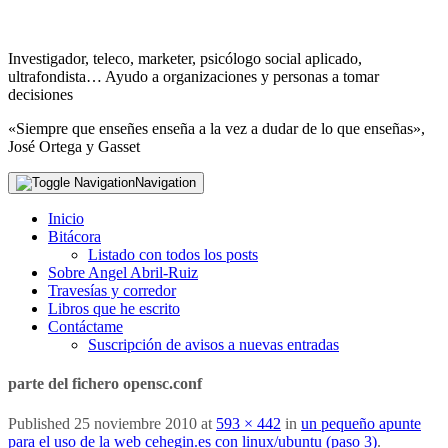
Investigador, teleco, marketer, psicólogo social aplicado,
ultrafondista… Ayudo a organizaciones y personas a tomar
decisiones
«Siempre que enseñes enseña a la vez a dudar de lo que enseñas»,
José Ortega y Gasset
Navigation
Inicio
Bitácora
Listado con todos los posts
Sobre Angel Abril-Ruiz
Travesías y corredor
Libros que he escrito
Contáctame
Suscripción de avisos a nuevas entradas
parte del fichero opensc.conf
Published
25 noviembre 2010
at
593 × 442
in
un pequeño apunte
para el uso de la web cehegin.es con linux/ubuntu (paso 3)
.