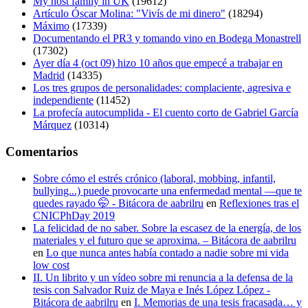
My host family in UK
(19612)
Artículo Óscar Molina: "Vivís de mi dinero"
(18294)
Máximo
(17339)
Documentando el PR3 y tomando vino en Bodega Monastrell
(17302)
Ayer día 4 (oct 09) hizo 10 años que empecé a trabajar en
Madrid
(14335)
Los tres grupos de personalidades: complaciente, agresiva e
independiente
(11452)
La profecía autocumplida - El cuento corto de Gabriel García
Márquez
(10314)
Comentarios
Sobre cómo el estrés crónico (laboral, mobbing, infantil,
bullying...) puede provocarte una enfermedad mental —que te
quedes rayado 🤭 - Bitácora de aabrilru
en
Reflexiones tras el
CNICPhDay 2019
La felicidad de no saber. Sobre la escasez de la energía, de los
materiales y el futuro que se aproxima. – Bitácora de aabrilru
en
Lo que nunca antes había contado a nadie sobre mi vida
low cost
II. Un librito y un vídeo sobre mi renuncia a la defensa de la
tesis con Salvador Ruiz de Maya e Inés López López -
Bitácora de aabrilru
en
I. Memorias de una tesis fracasada… y