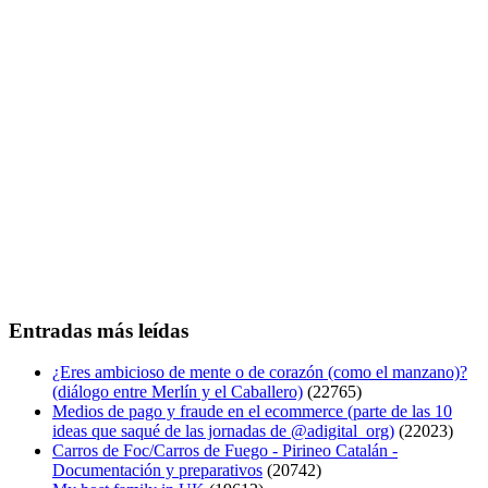
Entradas más leídas
¿Eres ambicioso de mente o de corazón (como el manzano)?
(diálogo entre Merlín y el Caballero)
(22765)
Medios de pago y fraude en el ecommerce (parte de las 10
ideas que saqué de las jornadas de @adigital_org)
(22023)
Carros de Foc/Carros de Fuego - Pirineo Catalán -
Documentación y preparativos
(20742)