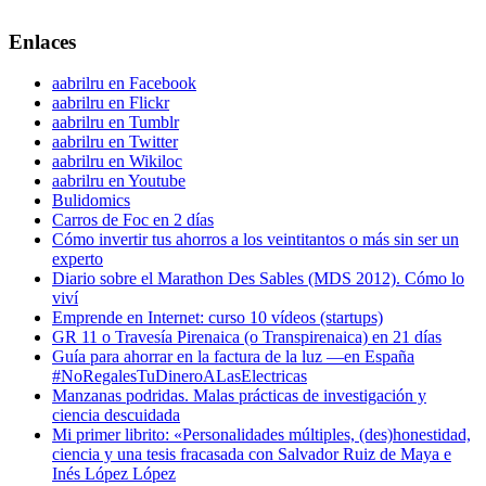
Enlaces
aabrilru en Facebook
aabrilru en Flickr
aabrilru en Tumblr
aabrilru en Twitter
aabrilru en Wikiloc
aabrilru en Youtube
Bulidomics
Carros de Foc en 2 días
Cómo invertir tus ahorros a los veintitantos o más sin ser un
experto
Diario sobre el Marathon Des Sables (MDS 2012). Cómo lo
viví
Emprende en Internet: curso 10 vídeos (startups)
GR 11 o Travesía Pirenaica (o Transpirenaica) en 21 días
Guía para ahorrar en la factura de la luz —en España
#NoRegalesTuDineroALasElectricas
Manzanas podridas. Malas prácticas de investigación y
ciencia descuidada
Mi primer librito: «Personalidades múltiples, (des)honestidad,
ciencia y una tesis fracasada con Salvador Ruiz de Maya e
Inés López López