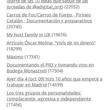
(parte de las 10 ideas que saqué de las
jornadas de @adigital_org)
(22032)
Carros de Foc/Carros de Fuego - Pirineo
Catalán - Documentación y preparativos
(20745)
My host family in UK
(19616)
Artículo Óscar Molina: "Vivís de mi dinero"
(18299)
Máximo
(17341)
Documentando el PR3 y tomando vino en
Bodega Monastrell
(17304)
Ayer día 4 (oct 09) hizo 10 años que empecé a
trabajar en Madrid
(14339)
Los tres grupos de personalidades:
complaciente, agresiva e independiente
(11456)