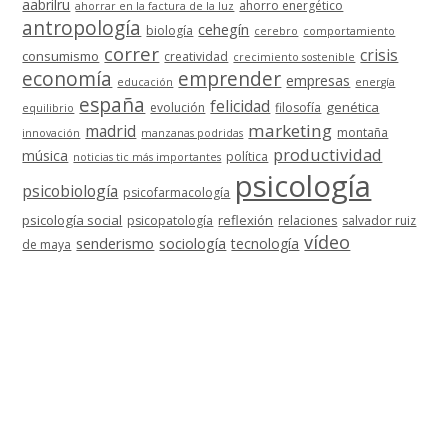
aabrilru
ahorro energético
ahorrar en la factura de la luz
antropología
cehegín
biología
cerebro
comportamiento
correr
crisis
consumismo
creatividad
crecimiento sostenible
economía
emprender
empresas
educación
energía
españa
felicidad
genética
evolución
filosofía
equilibrio
marketing
madrid
montaña
innovación
manzanas podridas
productividad
música
política
noticias tic más importantes
psicología
psicobiología
psicofarmacología
psicología social
reflexión
psicopatología
relaciones
salvador ruiz
vídeo
senderismo
sociología
tecnología
de maya