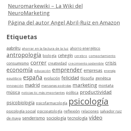
Neuromarkewiki – La Wiki del
NeuroMarketing
Página del autor Angel Abril-Ruiz en Amazon
Etiquetas
aabrilru
ahorro energético
ahorrar en la factura de la luz
antropología
cehegín
biología
cerebro
comportamiento
correr
crisis
consumismo
creatividad
crecimiento sostenible
economía
emprender
empresas
educación
energía
españa
felicidad
genética
evolución
filosofía
equilibrio
marketing
madrid
montaña
innovación
manzanas podridas
productividad
música
política
noticias tic más importantes
psicología
psicobiología
psicofarmacología
psicología social
reflexión
psicopatología
relaciones
salvador ruiz
vídeo
senderismo
sociología
tecnología
de maya