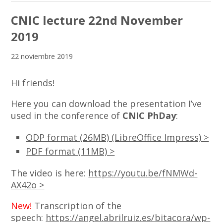
CNIC lecture 22nd November
2019
22 noviembre 2019
Hi friends!
Here you can download the presentation I’ve
used in the conference of
CNIC PhDay
:
ODP format (26MB) (LibreOffice Impress) >
PDF format (11MB) >
The video is here:
https://youtu.be/fNMWd-
AX42o >
New!
Transcription of the
speech:
https://angel.abrilruiz.es/bitacora/wp-