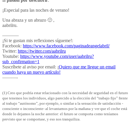
la
pasión por descubrir
.
¡Especial para las noches de verano!
Una abraza y un abrazo 🙂 ,
aabrilru.
———–
¡Si te gustan mis reflexiones sígueme!:
Facebook:
https://www.facebook.com/paginadeangelabril/
Twitter:
https://twitter.com/aabrilru
Youtube:
https://www.youtube.com/user/aabrilru?
sub_confirmation=1
Suscríbete al aviso por email: ¡
Quiero que me llegue un email
cuando haya un nuevo artículo!
———-
(1) Creo que podría estar relacionado con la necesidad de seguridad en el futuro
que tenemos los individuos, algo parecido a la elección del “trabajo fijo” frente
al trabajo “autónomo”, por ejemplo, o similar a la sensación de satisfacción -
consciente o inconsciente- al levantarnos por la mañana y ver que el coche está
donde lo dejamos la noche anterior: el futuro se comporta como teníamos
previsto que se comportase, y eso nos tranquiliza.