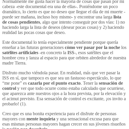
Normalmente me gusta hacer la mayoría
de cosas que pasan por mi
cabeza -este documental era una de ellas-. Poniéndome un poco
dramático, lo cierto es que no deseo que llegue el día de mi muerte -
puede ser mañana, incluso hoy mismo- y encontrar una larga
lista
de cosas pendientes
, algo que intento conseguir por dos vías: 1) no
haciendo larga la lista de deseos (desear pocas cosas) y 2) haciendo
realidad las pocas cosas que deseo.
Este documental lo tenía especialmente pendiente porque quería
enseñar a las futuras generaciones
cómo ver pasar por la noche
los
satélites artificiales
-en concreto la
ISS
-, esos satélites que el
hombre crea y lanza al espacio para que orbiten alrededor de nuestra
madre Tierra.
Disfruto mucho viéndola pasar. En realidad, más que ver pasar la
ISS en sí, que tampoco es que sea un fastuoso espectáculo, lo que
“me pone” es
cazarla por el punto exacto
. Tener la
sensación de
control
y ver que todo ocurre como estaba calculado que ocurriese,
que aparezca ante nuestros ojos a la hora prevista, por la elevación y
el acimut previsto. Esa sensación de control es excitante, ¡os invito a
probarlo! (1).
Creo que es una bonita experiencia para el disfrute de personas
mayores con
mente inquieta
y una sensacional excusa para que
esas mismas personas mayores hagan crecer en sus jóvenes risueños