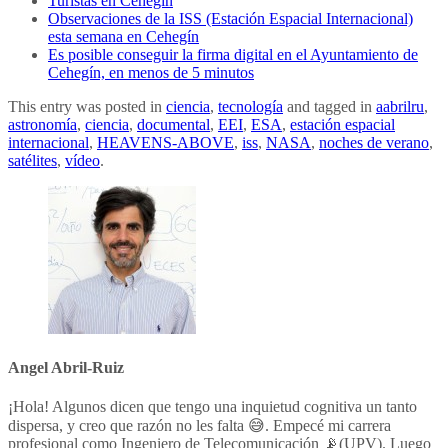
Turistas en Cehegín
Observaciones de la ISS (Estación Espacial Internacional)
esta semana en Cehegín
Es posible conseguir la firma digital en el Ayuntamiento de
Cehegín, en menos de 5 minutos
This entry was posted in
ciencia
,
tecnología
and tagged in
aabrilru
,
astronomía
,
ciencia
,
documental
,
EEI
,
ESA
,
estación espacial
internacional
,
HEAVENS-ABOVE
,
iss
,
NASA
,
noches de verano
,
satélites
,
vídeo
.
Angel Abril-Ruiz
¡Hola! Algunos dicen que tengo una inquietud cognitiva un tanto
dispersa, y creo que razón no les falta 😅. Empecé mi carrera
profesional como Ingeniero de Telecomunicación 📡(UPV). Luego