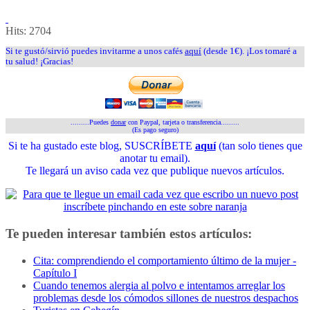
Hits:
2704
Si te gustó/sirvió puedes invitarme a unos cafés
aquí
(desde 1€). ¡Los tomaré a
tu salud! ¡Gracias!
.........Puedes
donar
con Paypal, tarjeta o transferencia.........
(Es pago seguro)
Si te ha gustado este blog, SUSCRÍBETE
aquí
(tan solo tienes que
anotar tu email).
Te llegará un aviso cada vez que publique nuevos artículos.
Te pueden interesar también estos artículos:
Cita: comprendiendo el comportamiento último de la mujer -
Capítulo I
Cuando tenemos alergia al polvo e intentamos arreglar los
problemas desde los cómodos sillones de nuestros despachos