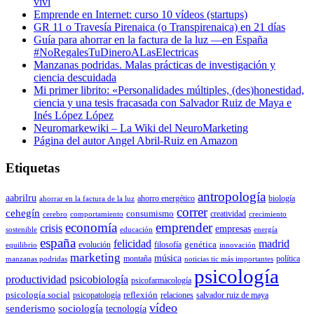
viví
Emprende en Internet: curso 10 vídeos (startups)
GR 11 o Travesía Pirenaica (o Transpirenaica) en 21 días
Guía para ahorrar en la factura de la luz —en España
#NoRegalesTuDineroALasElectricas
Manzanas podridas. Malas prácticas de investigación y
ciencia descuidada
Mi primer librito: «Personalidades múltiples, (des)honestidad,
ciencia y una tesis fracasada con Salvador Ruiz de Maya e
Inés López López
Neuromarkewiki – La Wiki del NeuroMarketing
Página del autor Angel Abril-Ruiz en Amazon
Etiquetas
antropología
aabrilru
ahorro energético
biología
ahorrar en la factura de la luz
correr
cehegín
consumismo
creatividad
cerebro
comportamiento
crecimiento
economía
emprender
crisis
empresas
sostenible
educación
energía
españa
felicidad
madrid
genética
evolución
filosofía
equilibrio
innovación
marketing
música
montaña
política
manzanas podridas
noticias tic más importantes
psicología
productividad
psicobiología
psicofarmacología
psicología social
reflexión
psicopatología
relaciones
salvador ruiz de maya
vídeo
senderismo
sociología
tecnología