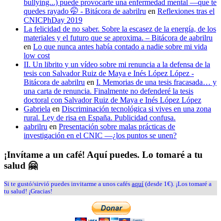
bullying...) puede provocarte una enfermedad mental —que te
quedes rayado 🤭 - Bitácora de aabrilru
en
Reflexiones tras el
CNICPhDay 2019
La felicidad de no saber. Sobre la escasez de la energía, de los
materiales y el futuro que se aproxima. – Bitácora de aabrilru
en
Lo que nunca antes había contado a nadie sobre mi vida
low cost
II. Un librito y un vídeo sobre mi renuncia a la defensa de la
tesis con Salvador Ruiz de Maya e Inés López López -
Bitácora de aabrilru
en
I. Memorias de una tesis fracasada… y
una carta de renuncia. Finalmente no defenderé la tesis
doctoral con Salvador Ruiz de Maya e Inés López López
Gabriela
en
Discriminación tecnológica si vives en una zona
rural. Ley de risa en España. Publicidad confusa.
aabrilru
en
Presentación sobre malas prácticas de
investigación en el CNIC —¿los puntos se unen?
¡Invítame a un café! Aquí puedes. Lo tomaré a tu
salud 🤗
Si te gustó/sirvió puedes invitarme a unos cafés
aquí
(desde 1€). ¡Los tomaré a
tu salud! ¡Gracias!