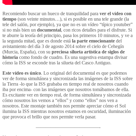
Recomiendo buscar un hueco de tranquilidad para
ver el vídeo con
tiempo
(son veinte minutos…), si es posible en una tele grande (la
tele del salón, por ejemplo), ya que no es un vídeo “típico youtuber”
si no más bien un
documental
, con ricos detalles para el disfrute. Si
te aburre la teoría del principio, pasa los primeros 10 minutos, y ve a
la segunda mitad, que es donde está
la parte emocionante
del
avistamiento del día 3 de agosto 2014 sobre el cielo de Cehegín
(Murcia, España), con su
preciosa silueta artística de siglos de
historia
como fondo de cuadro. Es una sugestiva estampa divisar
cómo la ISS se esconde tras la silueta del Casco Antiguo.
Este vídeo es único
. Lo original del documental es que podemos
ver de forma simultánea y sincronizada las imágenes de la ISS sobre
la Tierra -lo que la ISS grababa en tiempo real de nosotros cuando
iba por encima- con las imágenes que nosotros tomábamos de ella.
Es excitante ver en tiempo real, de forma simultánea y sincronizada
cómo nosotros los vemos a “ellos” y como “ellos” nos ven a
nosotros. Este montaje también nos permite apreciar cómo el Sol
ilumina la ISS mientras nosotros estamos en oscuridad, iluminación
que provoca el brillo que nos permite verla pasar.
—————————————-