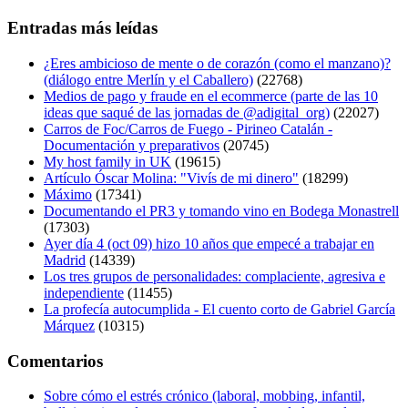
Entradas más leídas
¿Eres ambicioso de mente o de corazón (como el manzano)?
(diálogo entre Merlín y el Caballero)
(22768)
Medios de pago y fraude en el ecommerce (parte de las 10
ideas que saqué de las jornadas de @adigital_org)
(22027)
Carros de Foc/Carros de Fuego - Pirineo Catalán -
Documentación y preparativos
(20745)
My host family in UK
(19615)
Artículo Óscar Molina: "Vivís de mi dinero"
(18299)
Máximo
(17341)
Documentando el PR3 y tomando vino en Bodega Monastrell
(17303)
Ayer día 4 (oct 09) hizo 10 años que empecé a trabajar en
Madrid
(14339)
Los tres grupos de personalidades: complaciente, agresiva e
independiente
(11455)
La profecía autocumplida - El cuento corto de Gabriel García
Márquez
(10315)
Comentarios
Sobre cómo el estrés crónico (laboral, mobbing, infantil,