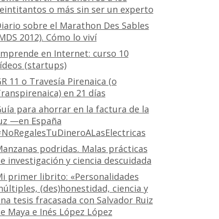
eintitantos o más sin ser un experto
iario sobre el Marathon Des Sables
MDS 2012). Cómo lo viví
mprende en Internet: curso 10
ídeos (startups)
R 11 o Travesía Pirenaica (o
ranspirenaica) en 21 días
uía para ahorrar en la factura de la
uz —en España
NoRegalesTuDineroALasElectricas
anzanas podridas. Malas prácticas
e investigación y ciencia descuidada
i primer librito: «Personalidades
últiples, (des)honestidad, ciencia y
na tesis fracasada con Salvador Ruiz
e Maya e Inés López López