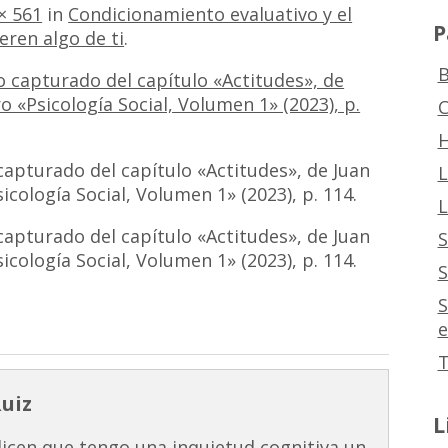
× 561
in
Condicionamiento evaluativo y el
P
eren algo de ti
.
B
C
H
apturado del capítulo «Actitudes», de Juan
L
icología Social, Volumen 1» (2023), p. 114.
L
apturado del capítulo «Actitudes», de Juan
S
icología Social, Volumen 1» (2023), p. 114.
S
S
e
T
Ruiz
L
dicen que tengo una inquietud cognitiva un