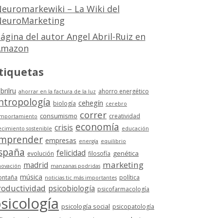
euromarkewiki – La Wiki del
euroMarketing
ágina del autor Angel Abril-Ruiz en
Amazon
tiquetas
brilru
ahorro energético
ahorrar en la factura de la luz
ntropología
cehegín
biología
cerebro
correr
consumismo
creatividad
mportamiento
economía
crisis
ecimiento sostenible
educación
mprender
empresas
energía
equilibrio
spaña
felicidad
genética
evolución
filosofía
marketing
madrid
novación
manzanas podridas
música
ntaña
política
noticias tic más importantes
roductividad
psicobiología
psicofarmacología
sicología
psicología social
psicopatología