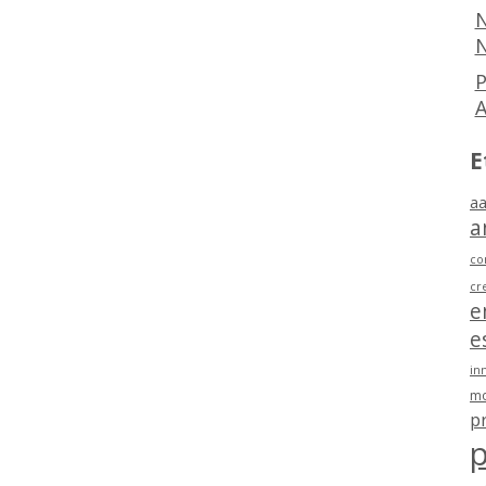
N
N
P
E
aa
a
co
cr
e
e
in
mo
p
p