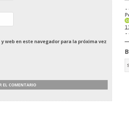
-
P
1
-
 y web en este navegador para la próxima vez
B