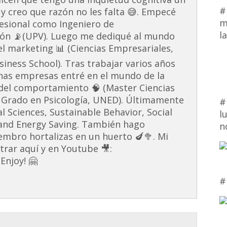
#
 y creo que razón no les falta 😅. Empecé
m
esional como Ingeniero de
l
ón 📡(UPV). Luego me dediqué al mundo
 el marketing 📊 (Ciencias Empresariales,
ness School). Tras trabajar varios años
unas empresas entré en el mundo de la
s del comportamiento 🧠 (Master Ciencias
 Grado en Psicología, UNED). Últimamente
#
al Sciences, Sustainable Behavior, Social
l
and Energy Saving. También hago
n
embro hortalizas en un huerto 🍆🥦. Mi
rar aquí y en Youtube 🎥:
Enjoy! 🤗
#