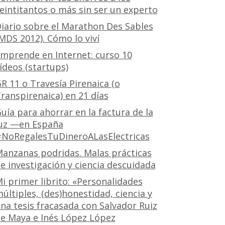
eintitantos o más sin ser un experto
iario sobre el Marathon Des Sables
MDS 2012). Cómo lo viví
mprende en Internet: curso 10
ídeos (startups)
R 11 o Travesía Pirenaica (o
ranspirenaica) en 21 días
uía para ahorrar en la factura de la
uz —en España
NoRegalesTuDineroALasElectricas
anzanas podridas. Malas prácticas
e investigación y ciencia descuidada
i primer librito: «Personalidades
últiples, (des)honestidad, ciencia y
na tesis fracasada con Salvador Ruiz
e Maya e Inés López López