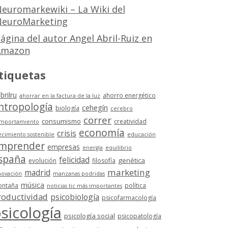
euromarkewiki – La Wiki del
euroMarketing
ágina del autor Angel Abril-Ruiz en
Amazon
tiquetas
brilru
ahorro energético
ahorrar en la factura de la luz
ntropología
cehegín
biología
cerebro
correr
consumismo
creatividad
mportamiento
economía
crisis
ecimiento sostenible
educación
mprender
empresas
energía
equilibrio
spaña
felicidad
genética
evolución
filosofía
marketing
madrid
novación
manzanas podridas
música
ntaña
política
noticias tic más importantes
roductividad
psicobiología
psicofarmacología
sicología
psicología social
psicopatología