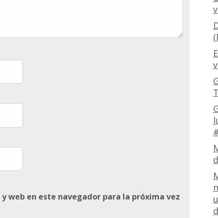
v
D
(
E
v
G
T
G
l
#
M
d
M
m
 y web en este navegador para la próxima vez
u
d