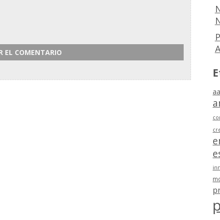
N
N
P
E
aa
a
co
cr
e
e
in
mo
p
p