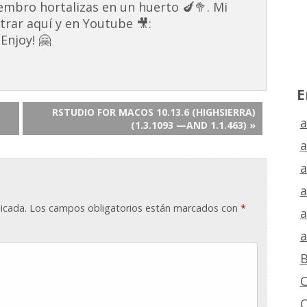
embro hortalizas en un huerto 🍆🥦. Mi
rar aquí y en Youtube 🎥:
Enjoy! 🤗
E
RSTUDIO FOR MACOS 10.13.6 (HIGHSIERRA)
a
(1.3.1093 —AND 1.1.463) »
a
a
a
icada.
Los campos obligatorios están marcados con
*
a
a
B
C
C