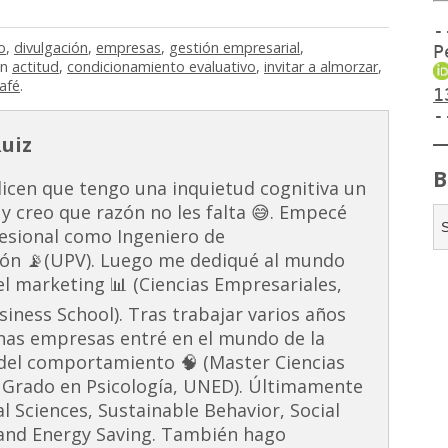
-
o
,
divulgación
,
empresas
,
gestión empresarial
,
P
in
actitud
,
condicionamiento evaluativo
,
invitar a almorzar
,
afé
.
1
-
Ruiz
B
dicen que tengo una inquietud cognitiva un
 y creo que razón no les falta 😅. Empecé
esional como Ingeniero de
ón 📡(UPV). Luego me dediqué al mundo
 el marketing 📊 (Ciencias Empresariales,
ness School). Tras trabajar varios años
unas empresas entré en el mundo de la
s del comportamiento 🧠 (Master Ciencias
 Grado en Psicología, UNED). Últimamente
al Sciences, Sustainable Behavior, Social
and Energy Saving. También hago