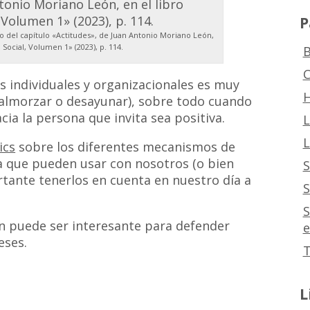
P
 del capítulo «Actitudes», de Juan Antonio Moriano León,
a Social, Volumen 1» (2023), p. 114.
B
C
es individuales y organizacionales es muy
H
» (almorzar o desayunar), sobre todo cuando
cia la persona que invita sea positiva.
L
L
ics
sobre los diferentes mecanismos de
ia que pueden usar con nosotros (o bien
S
tante tenerlos en cuenta en nuestro día a
S
S
 puede ser interesante para defender
e
eses.
T
L