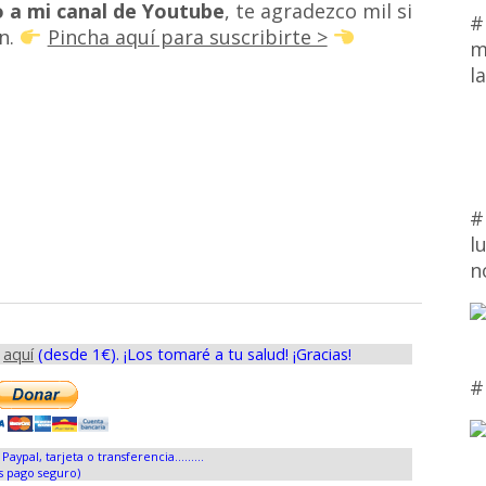
o a mi canal de Youtube
, te agradezco mil si
#
n.
Pincha aquí para suscribirte >
m
l
#
l
n
s
aquí
(desde 1€). ¡Los tomaré a tu salud! ¡Gracias!
#
Paypal, tarjeta o transferencia.........
s pago seguro)