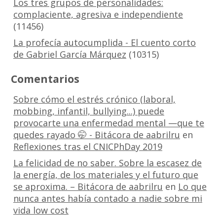
Los tres grupos de personalidades:
complaciente, agresiva e independiente
(11456)
La profecía autocumplida - El cuento corto
de Gabriel García Márquez
(10315)
Comentarios
Sobre cómo el estrés crónico (laboral,
mobbing, infantil, bullying...) puede
provocarte una enfermedad mental —que te
quedes rayado 🤭 - Bitácora de aabrilru
en
Reflexiones tras el CNICPhDay 2019
La felicidad de no saber. Sobre la escasez de
la energía, de los materiales y el futuro que
se aproxima. – Bitácora de aabrilru
en
Lo que
nunca antes había contado a nadie sobre mi
vida low cost