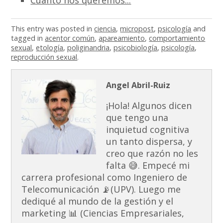
Cuánto nos queremos...
This entry was posted in
ciencia
,
micropost
,
psicología
and
tagged in
acentor común
,
apareamiento
,
comportamiento
sexual
,
etología
,
poliginandria
,
psicobiología
,
psicología
,
reproducción sexual
.
Angel Abril-Ruiz
¡Hola! Algunos dicen
que tengo una
inquietud cognitiva
un tanto dispersa, y
creo que razón no les
falta 😅. Empecé mi
carrera profesional como Ingeniero de
Telecomunicación 📡(UPV). Luego me
dediqué al mundo de la gestión y el
marketing 📊 (Ciencias Empresariales,