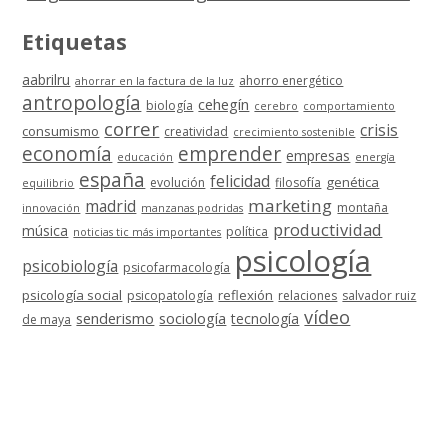
Etiquetas
aabrilru
ahorro energético
ahorrar en la factura de la luz
antropología
cehegín
biología
cerebro
comportamiento
correr
crisis
consumismo
creatividad
crecimiento sostenible
economía
emprender
empresas
educación
energía
españa
felicidad
genética
evolución
filosofía
equilibrio
marketing
madrid
montaña
innovación
manzanas podridas
productividad
música
política
noticias tic más importantes
psicología
psicobiología
psicofarmacología
psicología social
reflexión
psicopatología
relaciones
salvador ruiz
vídeo
senderismo
sociología
tecnología
de maya