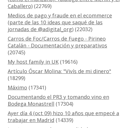
Caballero)
(22769)
Medios de pago y fraude en el ecommerce
(parte de las 10 ideas que saqué de las
jornadas de @adigital_org)
(22032)
Carros de Foc/Carros de Fuego - Pirineo
Catalán - Documentación y preparativos
(20745)
My host family in UK
(19616)
Artículo Óscar Molina: "Vivís de mi dinero"
(18299)
Máximo
(17341)
Documentando el PR3 y tomando vino en
Bodega Monastrell
(17304)
Ayer día 4 (oct 09) hizo 10 años que empecé a
trabajar en Madrid
(14339)