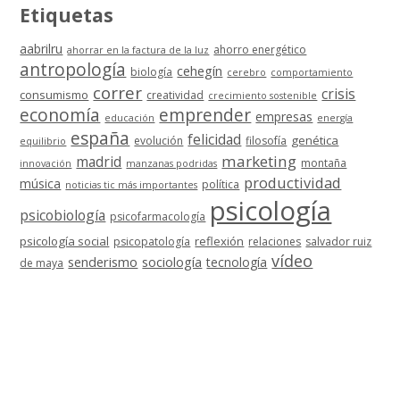
Etiquetas
aabrilru
ahorro energético
ahorrar en la factura de la luz
antropología
cehegín
biología
cerebro
comportamiento
correr
crisis
consumismo
creatividad
crecimiento sostenible
economía
emprender
empresas
educación
energía
españa
felicidad
genética
evolución
filosofía
equilibrio
marketing
madrid
montaña
innovación
manzanas podridas
productividad
música
política
noticias tic más importantes
psicología
psicobiología
psicofarmacología
psicología social
reflexión
psicopatología
relaciones
salvador ruiz
vídeo
senderismo
sociología
tecnología
de maya