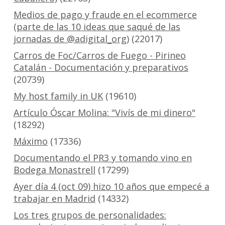
Medios de pago y fraude en el ecommerce
(parte de las 10 ideas que saqué de las
jornadas de @adigital_org)
(22017)
Carros de Foc/Carros de Fuego - Pirineo
Catalán - Documentación y preparativos
(20739)
My host family in UK
(19610)
Artículo Óscar Molina: "Vivís de mi dinero"
(18292)
Máximo
(17336)
Documentando el PR3 y tomando vino en
Bodega Monastrell
(17299)
Ayer día 4 (oct 09) hizo 10 años que empecé a
trabajar en Madrid
(14332)
Los tres grupos de personalidades: