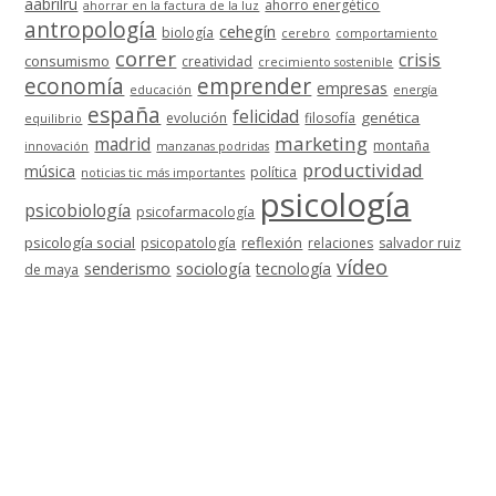
aabrilru
ahorro energético
ahorrar en la factura de la luz
antropología
cehegín
biología
cerebro
comportamiento
correr
crisis
consumismo
creatividad
crecimiento sostenible
economía
emprender
empresas
educación
energía
españa
felicidad
genética
evolución
filosofía
equilibrio
marketing
madrid
montaña
innovación
manzanas podridas
productividad
música
política
noticias tic más importantes
psicología
psicobiología
psicofarmacología
psicología social
reflexión
psicopatología
relaciones
salvador ruiz
vídeo
senderismo
sociología
tecnología
de maya