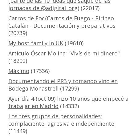
(parte de las 10 ideas que saqué de las
jornadas de @adigital_org)
(22017)
Carros de Foc/Carros de Fuego - Pirineo
Catalán - Documentación y preparativos
(20739)
My host family in UK
(19610)
Artículo Óscar Molina: "Vivís de mi dinero"
(18292)
Máximo
(17336)
Documentando el PR3 y tomando vino en
Bodega Monastrell
(17299)
Ayer día 4 (oct 09) hizo 10 años que empecé a
trabajar en Madrid
(14332)
Los tres grupos de personalidades:
complaciente, agresiva e independiente
(11449)