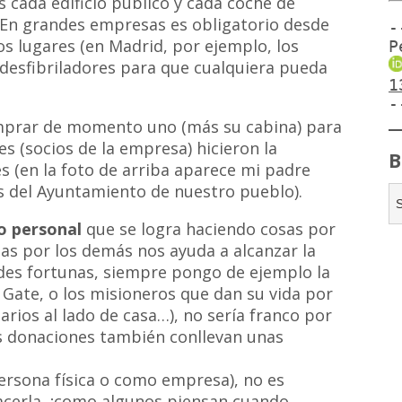
s cada edificio público y cada coche de
. En grandes empresas es obligatorio desde
-
s lugares (en Madrid, por ejemplo, los
P
 desfibriladores para que cualquiera pueda
1
-
mprar de momento uno (más su cabina) para
 (socios de la empresa) hicieron la
B
s (en la foto de arriba aparece mi padre
es del Ayuntamiento de nuestro pueblo).
o personal
que se logra haciendo cosas por
as por los demás nos ayuda a alcanzar la
andes fortunas, siempre pongo de ejemplo la
a Gate, o los misioneros que dan su vida por
arios al lado de casa…), no sería franco por
as donaciones también conllevan unas
rsona física o como empresa), no es
acerla, ¡como algunos piensan cuando