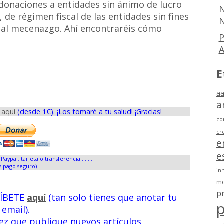
s donaciones a entidades sin ánimo de lucro
N
, de régimen fiscal de las entidades sin fines
N
es al mecenazgo. Ahí encontraréis cómo
P
E
aa
a
s
aquí
(desde 1€). ¡Los tomaré a tu salud! ¡Gracias!
co
cr
e
e
Paypal, tarjeta o transferencia.........
s pago seguro)
in
mo
p
RÍBETE
aquí
(tan solo tienes que anotar tu
p
email).
vez que publique nuevos artículos.