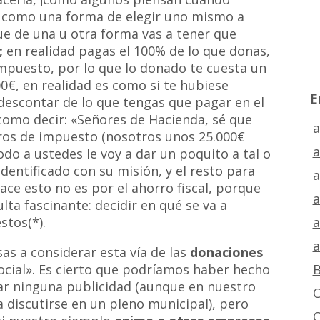
o como una forma de elegir uno mismo a
ue de una u otra forma vas a tener que
;
en realidad pagas el 100% de lo que donas,
impuesto, por lo que lo donado te cuesta un
0€, en realidad es como si te hubiese
E
descontar de lo que tengas que pagar en el
como decir: «Señores de Hacienda, sé que
a
ros de impuesto (nosotros unos 25.000€
a
odo a ustedes le voy a dar un poquito a tal o
dentificado con su misión, y el resto para
a
hace esto no es por el ahorro fiscal, porque
a
lta fascinante: decidir en qué se va a
a
stos(*).
a
as a considerar esta vía de las
donaciones
B
cial». Es cierto que podríamos haber hecho
ar ninguna publicidad (aunque en nuestro
C
 discutirse en un pleno municipal), pero
C