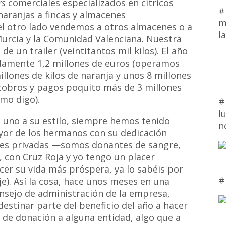
rs
comerciales especializados en cítricos
#
aranjas a fincas y almacenes
m
 el otro lado vendemos a otros almacenes o a
l
Murcia y la Comunidad Valenciana. Nuestra
 un trailer (veintitantos mil kilos). El año
amente 1,2 millones de euros (operamos
llones de kilos de naranja y unos 8 millones
 cobros y pagos poquito más de 3 millones
mo digo).
#
l
da uno a su estilo, siempre hemos tenido
n
ayor de los hermanos con su dedicación
iones privadas —somos donantes de sangre,
con Cruz Roja y yo tengo un placer
cer su vida más próspera, ya lo sabéis por
#
eje). Así la cosa, hace unos meses en una
nsejo de administración de la empresa,
 destinar parte del beneficio del año a hacer
 de donación a alguna entidad, algo que a