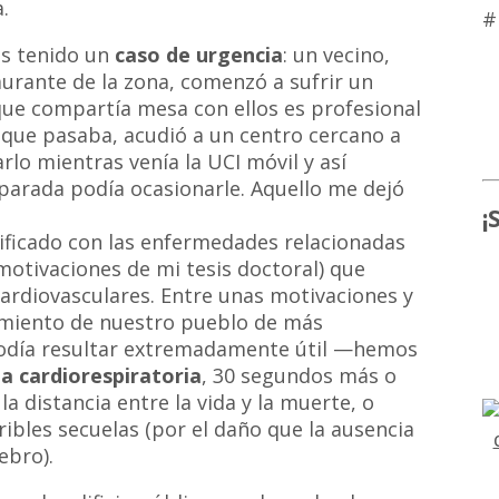
.
#
s tenido un
caso de urgencia
: un vecino,
urante de la zona, comenzó a sufrir un
que compartía mesa con ellos es profesional
o que pasaba, acudió a un centro cercano a
lo mientras venía la UCI móvil y así
parada podía ocasionarle. Aquello me dejó
¡
ficado con las enfermedades relacionadas
 motivaciones de mi tesis doctoral) que
diovasculares. Entre unas motivaciones y
miento de nuestro pueblo de más
 podía resultar extremadamente útil —hemos
a cardiorespiratoria
, 30 segundos más o
a distancia entre la vida y la muerte, o
rribles secuelas (por el daño que la ausencia
ebro).