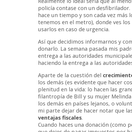
Realmente lo ideal sería que al meno
policía contase con un desfibrilador
hace un tiempo y son cada vez más lo
tenemos en el metro), donde ves los
usarlos en caso de urgencia.
Así que decidimos informarnos y co
donarlo. La semana pasada mis padres
entrega a las autoridades municipale
haciendo la entrega a las autoridad
Aparte de la cuestión del
crecimient
los demás (es evidente que hacer cos
plenitud en la vida: lo hacen las gr
filantropía de Bill y su mujer Melind
los demás en países lejanos, o volunt
mi parte dejar de hacer notar que l
ventajas fiscales
.
Cuando haces una donación (como pe
que dejes de pagar impuestos por h