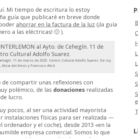
P
. Mi tiempo de escritura lo estoy
a guía que publicaré en breve donde
B
 poder
ahorrar en la factura de la luz
(¡la guía
ro a las eléctricas! 🙂 ).
C
H
L
hegín. 11 de marzo de 2020. Centro Cultural Adolfo Suarez. De izq.
L
, Alicia del Amor y Francisco Abril.
S
n de compartir unas reflexiones con
S
muy polémico, de las
donaciones
realizadas
S
de lucro.
e
y pocos, al ser una actividad mayorista
T
 instalaciones físicas para ser realizada —
l ordenador y el coche), desde 2013 «en la
L
humilde empresa comercial. Somos lo que