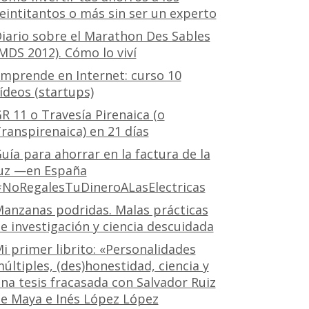
eintitantos o más sin ser un experto
iario sobre el Marathon Des Sables
MDS 2012). Cómo lo viví
mprende en Internet: curso 10
ídeos (startups)
R 11 o Travesía Pirenaica (o
ranspirenaica) en 21 días
uía para ahorrar en la factura de la
uz —en España
NoRegalesTuDineroALasElectricas
anzanas podridas. Malas prácticas
e investigación y ciencia descuidada
i primer librito: «Personalidades
últiples, (des)honestidad, ciencia y
na tesis fracasada con Salvador Ruiz
e Maya e Inés López López