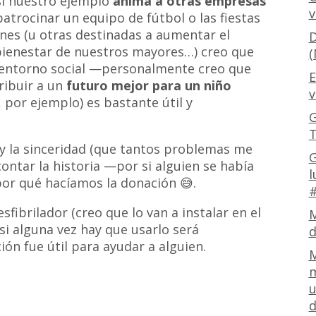
si nuestro ejemplo
anima a otras empresas
v
patrocinar un equipo de fútbol o las fiestas
ones (u otras destinadas a aumentar el
D
l bienestar de nuestros mayores…) creo que
(
o entorno social —personalmente creo que
E
ribuir a un
futuro mejor para un niño
v
, por ejemplo) es bastante útil y
G
T
 y la sinceridad (que tantos problemas me
G
contar la historia —por si alguien se había
l
or qué hacíamos la donación 😅.
#
fibrilador (creo que lo van a instalar en el
M
si alguna vez hay que usarlo será
d
ón fue útil para ayudar a alguien.
M
m
u
d