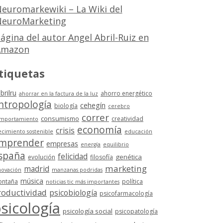
euromarkewiki – La Wiki del
euroMarketing
ágina del autor Angel Abril-Ruiz en
Amazon
tiquetas
brilru
ahorro energético
ahorrar en la factura de la luz
ntropología
cehegín
biología
cerebro
correr
consumismo
creatividad
mportamiento
economía
crisis
ecimiento sostenible
educación
mprender
empresas
energía
equilibrio
spaña
felicidad
genética
evolución
filosofía
marketing
madrid
novación
manzanas podridas
música
ntaña
política
noticias tic más importantes
roductividad
psicobiología
psicofarmacología
sicología
psicología social
psicopatología