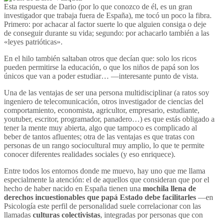
Esta respuesta de Dario (por lo que conozco de él, es un gran
investigador que trabaja fuera de España), me tocó un poco la fibra.
Primero: por achacar al factor suerte lo que alguien consiga o deje
de conseguir durante su vida; segundo: por achacarlo también a las
«leyes patrióticas».
En el hilo también saltaban otros que decían que: solo los ricos
pueden permitirse la educación, o que los niños de papá son los
únicos que van a poder estudiar… —interesante punto de vista.
Una de las ventajas de ser una persona multidisciplinar (a ratos soy
ingeniero de telecomunicación, otros investigador de ciencias del
comportamiento, economista, agricultor, empresario, estudiante,
youtuber, escritor, programador, panadero…) es que estás obligado a
tener la mente muy abierta, algo que tampoco es complicado al
beber de tantos afluentes; otra de las ventajas es que tratas con
personas de un rango sociocultural muy amplio, lo que te permite
conocer diferentes realidades sociales (y eso enriquece).
Entre todos los entornos donde me muevo, hay uno que me llama
especialmente la atención: el de aquellos que consideran que por el
hecho de haber nacido en España tienen una
mochila llena de
derechos incuestionables que papá Estado debe facilitarles
—en
Psicología este perfil de personalidad suele correlacionar con las
llamadas
culturas colectivistas
, integradas por personas que con