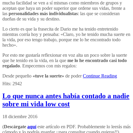
mucha facilidad se ven a sí mismas como miembros de grupos y
aceptan que haya un poder superior que ordene sus vidas, frente a
las
personalidades más individualistas
: las que se consideran
dueñas de su vida y su destino.
Lo cierto es que la frasecita de Dario me ha tenido entretenido
mientras corría hoy y pensaba: «Claro, yo he tenido mucha suerte en
la vida, por eso tengo trabajo, porque me lo he encontrado todo
hecho».
Por esto me gustaría reflexionar en voz alta un poco sobre la suerte
que he tenido en la vida, en la que
me lo he encontrado casi todo
regalado
. Empecemos con mis regalos:
Desde pequeño
«tuve la suerte»
de poder
Continue Reading
Hits:
2942
Lo que nunca antes había contado a nadie
sobre mi vida low cost
18 diciembre 2016
(
Descárgate
aquí
este artículo en PDF. Probablemente lo leerás más
cómodo y lo podrás guardar ¡¡para consultar cuando quieras!!)