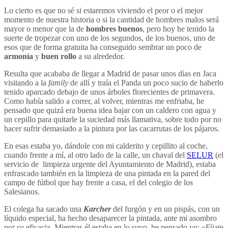
Lo cierto es que no sé si estaremos viviendo el peor o el mejor
momento de nuestra historia o si la cantidad de hombres malos será
mayor o menor que la de
hombres buenos
, pero hoy he tenido la
suerte de tropezar con uno de los segundos, de los buenos, uno de
esos que de forma gratuita ha conseguido sembrar un poco de
armonía
y
buen rollo
a su alrededor.
Resulta que acababa de llegar a Madrid de pasar unos días en Jaca
visitando a la
family
de allí y traía el Panda un poco sucio de haberlo
tenido aparcado debajo de unos árboles florecientes de primavera.
Como había salido a correr, al volver, mientras me enfriaba, he
pensado que quizá era buena idea bajar con un caldero con agua y
un cepillo para quitarle la suciedad más llamativa, sobre todo por no
hacer sufrir demasiado a la pintura por las cacarrutas de los pájaros.
En esas estaba yo, dándole con mi calderito y cepillito al coche,
cuando frente a mí, al otro lado de la calle, un chaval del
SELUR
(el
servicio de limpieza urgente del Ayuntamiento de Madrid), estaba
enfrascado también en la limpieza de una pintada en la pared del
campo de fútbol que hay frente a casa, el del colegio de los
Salesianos.
El colega ha sacado una
Karcher
del furgón y en un pispás, con un
líquido especial, ha hecho desaparecer la pintada, ante mi asombro
por su eficacia. Mientras él estaba en lo suyo, he pensado yo: «Fíjate