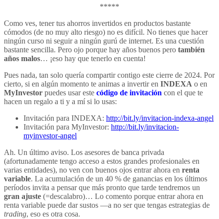
*****
Como ves, tener tus ahorros invertidos en productos bastante
cómodos (de no muy alto riesgo) no es difícil. No tienes que hacer
ningún curso ni seguir a ningún gurú de internet. Es una cuestión
bastante sencilla. Pero ojo porque hay años buenos pero
también
años malos
… ¡eso hay que tenerlo en cuenta!
Pues nada, tan solo quería compartir contigo este cierre de 2024. Por
cierto, si en algún momento te animas a invertir en
INDEXA
o en
MyInvestor
puedes usar este
código de invitación
con el que te
hacen un regalo a ti y a mí si lo usas:
Invitación para INDEXA:
http://bit.ly/invitacion-indexa-angel
Invitación para MyInvestor:
http://bit.ly/invitacion-
myinvestor-angel
Ah. Un último aviso. Los asesores de banca privada
(afortunadamente tengo acceso a estos grandes profesionales en
varias entidades), no ven con buenos ojos entrar ahora en
renta
variable
. La acumulación de un 40 % de ganancias en los últimos
períodos invita a pensar que más pronto que tarde tendremos un
gran ajuste
(=descalabro)… Lo comento porque entrar ahora en
renta variable puede dar sustos —a no ser que tengas estrategias de
trading
, eso es otra cosa.