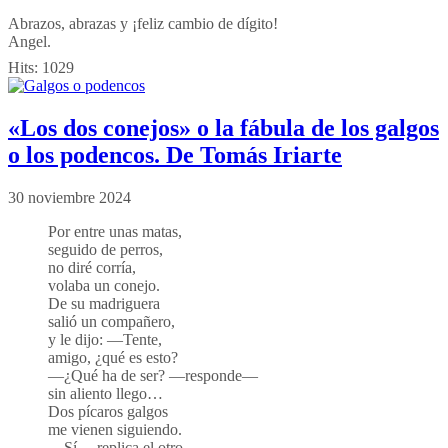
Abrazos, abrazas y ¡feliz cambio de dígito!
Angel.
Hits:
1029
«Los dos conejos» o la fábula de los galgos
o los podencos. De Tomás Iriarte
30 noviembre 2024
P
or entre unas matas,
seguido de perros,
no diré corría,
volaba un conejo.
De su madriguera
salió un compañero,
y le dijo: —Tente,
amigo, ¿qué es esto?
—¿Qué ha de ser? —responde—
sin aliento llego…
Dos pícaros galgos
me vienen siguiendo.
—Sí —replica el otro—