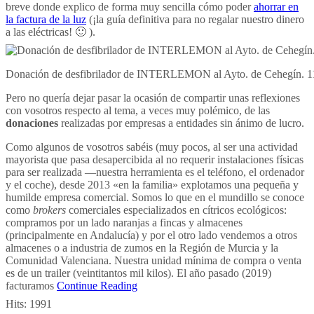
breve donde explico de forma muy sencilla cómo poder
ahorrar en
la factura de la luz
(¡la guía definitiva para no regalar nuestro dinero
a las eléctricas! 🙂 ).
Donación de desfibrilador de INTERLEMON al Ayto. de Cehegín. 11 de
Pero no quería dejar pasar la ocasión de compartir unas reflexiones
con vosotros respecto al tema, a veces muy polémico, de las
donaciones
realizadas por empresas a entidades sin ánimo de lucro.
Como algunos de vosotros sabéis (muy pocos, al ser una actividad
mayorista que pasa desapercibida al no requerir instalaciones físicas
para ser realizada —nuestra herramienta es el teléfono, el ordenador
y el coche), desde 2013 «en la familia» explotamos una pequeña y
humilde empresa comercial. Somos lo que en el mundillo se conoce
como
brokers
comerciales especializados en cítricos ecológicos:
compramos por un lado naranjas a fincas y almacenes
(principalmente en Andalucía) y por el otro lado vendemos a otros
almacenes o a industria de zumos en la Región de Murcia y la
Comunidad Valenciana. Nuestra unidad mínima de compra o venta
es de un trailer (veintitantos mil kilos). El año pasado (2019)
facturamos
Continue Reading
Hits:
1991