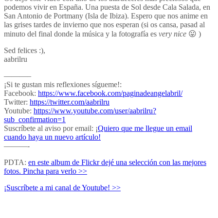
podemos vivir en España. Una puesta de Sol desde Cala Salada, en
San Antonio de Portmany (Isla de Ibiza). Espero que nos anime en
las grises tardes de invierno que nos esperan (si os cansa, pasad al
minuto del final donde la música y la fotografía es
very nice
😛 )
Sed felices :),
aabrilru
———–
¡Si te gustan mis reflexiones sígueme!:
Facebook:
https://www.facebook.com/paginadeangelabril/
Twitter:
https://twitter.com/aabrilru
Youtube:
https://www.youtube.com/user/aabrilru?
sub_confirmation=1
Suscríbete al aviso por email: ¡
Quiero que me llegue un email
cuando haya un nuevo artículo!
———-
PDTA:
en este album de Flickr dejé una selección con las mejores
fotos. Pincha para verlo >>
¡Suscríbete a mi canal de Youtube! >>