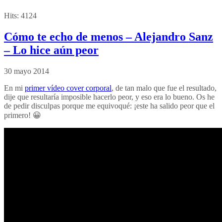
Hits:
4124
Cómo te echo de menos – Alejandro Sanz
– Lo hice aún peor
30 mayo 2014
En mi
primer vídeo cover corporal
, de tan malo que fue el resultado,
dije que resultaría imposible hacerlo peor, y eso era lo bueno. Os he
de pedir disculpas porque me equivoqué: ¡este ha salido peor que el
primero! 😀