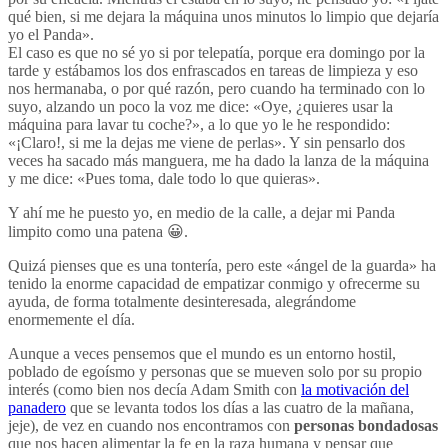
qué bien, si me dejara la máquina unos minutos lo limpio que dejaría
yo el Panda».
El caso es que no sé yo si por telepatía, porque era domingo por la
tarde y estábamos los dos enfrascados en tareas de limpieza y eso
nos hermanaba, o por qué razón, pero cuando ha terminado con lo
suyo, alzando un poco la voz me dice: «Oye, ¿quieres usar la
máquina para lavar tu coche?», a lo que yo le he respondido:
«¡Claro!, si me la dejas me viene de perlas». Y sin pensarlo dos
veces ha sacado más manguera, me ha dado la lanza de la máquina
y me dice: «Pues toma, dale todo lo que quieras».
Y ahí me he puesto yo, en medio de la calle, a dejar mi Panda
limpito como una patena 😀.
Quizá pienses que es una tontería, pero este «ángel de la guarda» ha
tenido la enorme capacidad de empatizar conmigo y ofrecerme su
ayuda, de forma totalmente desinteresada, alegrándome
enormemente el día.
Aunque a veces pensemos que el mundo es un entorno hostil,
poblado de egoísmo y personas que se mueven solo por su propio
interés (como bien nos decía Adam Smith con
la motivación del
panadero
que se levanta todos los días a las cuatro de la mañana,
jeje), de vez en cuando nos encontramos con
personas bondadosas
que nos hacen alimentar la fe en la raza humana y pensar que