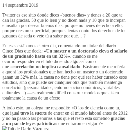
14 septiembre 2019
Twitter es ese sitio donde dices «buenos días» y tienes a 20 que te
dan las gracias, 50 que lo leen y no dicen nada y 10 que te increpan
e insultan por desear buenos días: porque no tienes derecho a ello,
porque eres un superficial, porque atentas contra los derechos de los
gusanos de seda o vete tú a saber por qué… ?
En esas estábamos el otro día, comentando un titular del diario
Cinco Días que decía:
«Un master o un doctorado eleva el salario
de un graduado hasta en un 32%»
, cuando se me
ocurrió responder en el hilo diciendo algo así como
que
«correlación no implica causalidad»
. Básicamente me refería
a que si los profesionales que han hecho un master o un doctorado
ganan un 32% más, la causa no tiene por qué ser haber cursado esos
estudios, sino que puede ser cualquier otra que también mantenga
correlación (personalidades, entorno socioeconómicos, variables
culturales…) —es realmente difícil construir modelos que aíslen
totalmente la causa de un efecto.
A todo esto, un colega me respondió: «O los de ciencia como tu,
que igual
tuvo la suerte
de entrar en el mundo laboral antes de 2012
y no ha pasado las penurias a las que el resto esta sometido
gracias
a un par de leyes patrioticas
que entraron en vigor ?»