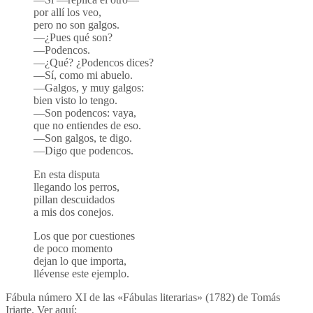
por allí los veo,
pero no son galgos.
—¿Pues qué son?
—Podencos.
—¿Qué? ¿Podencos dices?
—Sí, como mi abuelo.
—Galgos, y muy galgos:
bien visto lo tengo.
—Son podencos: vaya,
que no entiendes de eso.
—Son galgos, te digo.
—Digo que podencos.
En esta disputa
llegando los perros,
pillan descuidados
a mis dos conejos.
Los que por cuestiones
de poco momento
dejan lo que importa,
llévense este ejemplo.
Fábula número XI de las «Fábulas literarias» (1782) de Tomás
Iriarte. Ver aquí: