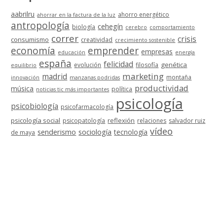
aabrilru
ahorro energético
ahorrar en la factura de la luz
antropología
cehegín
biología
cerebro
comportamiento
correr
crisis
consumismo
creatividad
crecimiento sostenible
economía
emprender
empresas
educación
energía
españa
felicidad
genética
evolución
filosofía
equilibrio
marketing
madrid
montaña
innovación
manzanas podridas
productividad
música
política
noticias tic más importantes
psicología
psicobiología
psicofarmacología
psicología social
reflexión
psicopatología
relaciones
salvador ruiz
vídeo
senderismo
sociología
tecnología
de maya