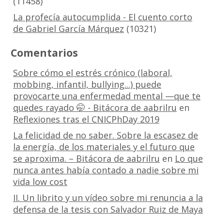
(11458)
La profecía autocumplida - El cuento corto
de Gabriel García Márquez
(10321)
Comentarios
Sobre cómo el estrés crónico (laboral,
mobbing, infantil, bullying...) puede
provocarte una enfermedad mental —que te
quedes rayado 🤭 - Bitácora de aabrilru
en
Reflexiones tras el CNICPhDay 2019
La felicidad de no saber. Sobre la escasez de
la energía, de los materiales y el futuro que
se aproxima. – Bitácora de aabrilru
en
Lo que
nunca antes había contado a nadie sobre mi
vida low cost
II. Un librito y un vídeo sobre mi renuncia a la
defensa de la tesis con Salvador Ruiz de Maya