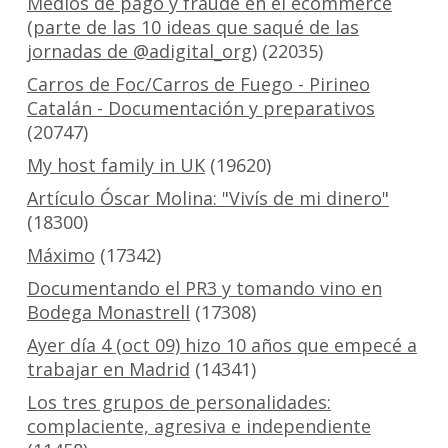
Medios de pago y fraude en el ecommerce
(parte de las 10 ideas que saqué de las
jornadas de @adigital_org)
(22035)
Carros de Foc/Carros de Fuego - Pirineo
Catalán - Documentación y preparativos
(20747)
My host family in UK
(19620)
Artículo Óscar Molina: "Vivís de mi dinero"
(18300)
Máximo
(17342)
Documentando el PR3 y tomando vino en
Bodega Monastrell
(17308)
Ayer día 4 (oct 09) hizo 10 años que empecé a
trabajar en Madrid
(14341)
Los tres grupos de personalidades:
complaciente, agresiva e independiente