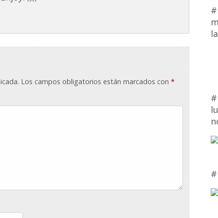
#
m
l
icada.
Los campos obligatorios están marcados con
*
#
l
n
#