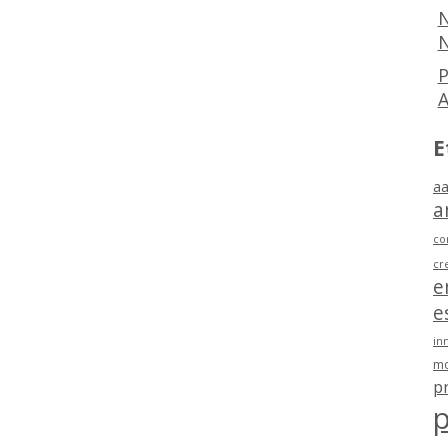
N
N
P
E
aa
a
co
cr
e
e
in
mo
p
p