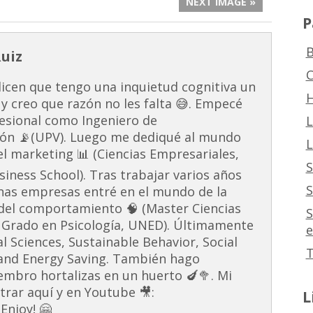
NEXT IMAGE »
P
B
Ruiz
C
dicen que tengo una inquietud cognitiva un
H
 y creo que razón no les falta 😅. Empecé
esional como Ingeniero de
L
ón 📡(UPV). Luego me dediqué al mundo
L
 el marketing 📊 (Ciencias Empresariales,
S
ness School). Tras trabajar varios años
S
unas empresas entré en el mundo de la
s del comportamiento 🧠 (Master Ciencias
S
 Grado en Psicología, UNED). Últimamente
e
al Sciences, Sustainable Behavior, Social
T
and Energy Saving. También hago
embro hortalizas en un huerto 🍆🥦. Mi
rar aquí y en Youtube 🎥:
L
Enjoy! 🤗