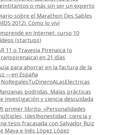
eintitantos o más sin ser un experto
iario sobre el Marathon Des Sables
MDS 2012). Cómo lo viví
mprende en Internet: curso 10
ídeos (startups)
R 11 o Travesía Pirenaica (o
ranspirenaica) en 21 días
uía para ahorrar en la factura de la
uz —en España
NoRegalesTuDineroALasElectricas
anzanas podridas. Malas prácticas
e investigación y ciencia descuidada
i primer librito: «Personalidades
últiples, (des)honestidad, ciencia y
na tesis fracasada con Salvador Ruiz
e Maya e Inés López López