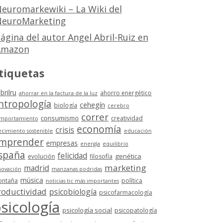
euromarkewiki – La Wiki del
euroMarketing
ágina del autor Angel Abril-Ruiz en
Amazon
tiquetas
brilru
ahorro energético
ahorrar en la factura de la luz
ntropología
cehegín
biología
cerebro
correr
consumismo
creatividad
mportamiento
economía
crisis
ecimiento sostenible
educación
mprender
empresas
energía
equilibrio
spaña
felicidad
genética
evolución
filosofía
marketing
madrid
novación
manzanas podridas
música
ntaña
política
noticias tic más importantes
roductividad
psicobiología
psicofarmacología
sicología
psicología social
psicopatología