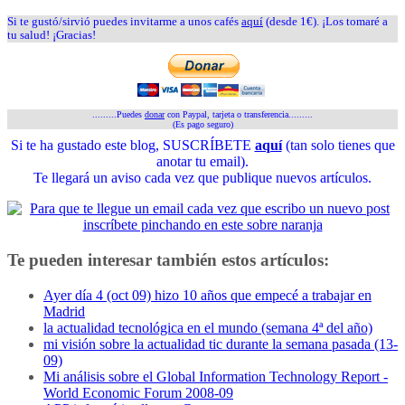
Si te gustó/sirvió puedes invitarme a unos cafés
aquí
(desde 1€). ¡Los tomaré a
tu salud! ¡Gracias!
.........Puedes
donar
con Paypal, tarjeta o transferencia.........
(Es pago seguro)
Si te ha gustado este blog, SUSCRÍBETE
aquí
(tan solo tienes que
anotar tu email).
Te llegará un aviso cada vez que publique nuevos artículos.
Te pueden interesar también estos artículos:
Ayer día 4 (oct 09) hizo 10 años que empecé a trabajar en
Madrid
la actualidad tecnológica en el mundo (semana 4ª del año)
mi visión sobre la actualidad tic durante la semana pasada (13-
09)
Mi análisis sobre el Global Information Technology Report -
World Economic Forum 2008-09