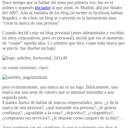
Hace tiempo que oí hablar del tema por primera vez; fue en el
primer o segundo
iniciador
al que asistí, en Madrid, allá por finales
del 2007. Aún se hablaba de los blog (ni twitter ni facebook habían
llegado), y de cómo un blog se convertía en la herramienta para
“crear la marca de una persona”.
Cuando decidí crear mi blog personal (antes administraba y escribía
en otros corporativos, pero no personal), decidí que era el momento
de “cuajar” aquella idea. Lo primero que hice, como toda marca que
se precie, fue diseñar mi logo:
en varias versiones, claro:
pero evidentemente, una marca no es un logo. Básicamente, una
marca son una serie de valores que se intentan transmitir a una
segunda parte.
Estamos hartos de hablar de marcas empresariales, pero, ¿y de la
marca de una persona?, ¿qué transmite esa persona?, ¿te genera
confianza?, ¿agradable a la vista?, ¿deportiva?, ¿competitiva?,
¿comprarías sus servicios?, ¿le dejarías como canguro de tu hijo?…
Aquí podemos ver en castellano, lo que la wikipedia nos dice al