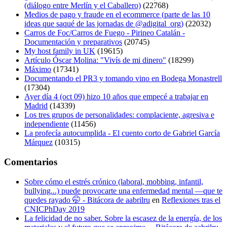
(diálogo entre Merlín y el Caballero)
(22768)
Medios de pago y fraude en el ecommerce (parte de las 10
ideas que saqué de las jornadas de @adigital_org)
(22032)
Carros de Foc/Carros de Fuego - Pirineo Catalán -
Documentación y preparativos
(20745)
My host family in UK
(19615)
Artículo Óscar Molina: "Vivís de mi dinero"
(18299)
Máximo
(17341)
Documentando el PR3 y tomando vino en Bodega Monastrell
(17304)
Ayer día 4 (oct 09) hizo 10 años que empecé a trabajar en
Madrid
(14339)
Los tres grupos de personalidades: complaciente, agresiva e
independiente
(11456)
La profecía autocumplida - El cuento corto de Gabriel García
Márquez
(10315)
Comentarios
Sobre cómo el estrés crónico (laboral, mobbing, infantil,
bullying...) puede provocarte una enfermedad mental —que te
quedes rayado 🤭 - Bitácora de aabrilru
en
Reflexiones tras el
CNICPhDay 2019
La felicidad de no saber. Sobre la escasez de la energía, de los