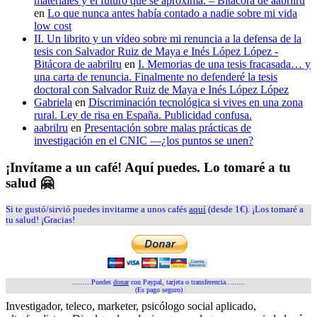
materiales y el futuro que se aproxima. – Bitácora de aabrilru
en
Lo que nunca antes había contado a nadie sobre mi vida
low cost
II. Un librito y un vídeo sobre mi renuncia a la defensa de la
tesis con Salvador Ruiz de Maya e Inés López López -
Bitácora de aabrilru
en
I. Memorias de una tesis fracasada… y
una carta de renuncia. Finalmente no defenderé la tesis
doctoral con Salvador Ruiz de Maya e Inés López López
Gabriela
en
Discriminación tecnológica si vives en una zona
rural. Ley de risa en España. Publicidad confusa.
aabrilru
en
Presentación sobre malas prácticas de
investigación en el CNIC —¿los puntos se unen?
¡Invítame a un café! Aquí puedes. Lo tomaré a tu
salud 🤗
Si te gustó/sirvió puedes invitarme a unos cafés
aquí
(desde 1€). ¡Los tomaré a
tu salud! ¡Gracias!
.........Puedes
donar
con Paypal, tarjeta o transferencia.........
(Es pago seguro)
Investigador, teleco, marketer, psicólogo social aplicado,