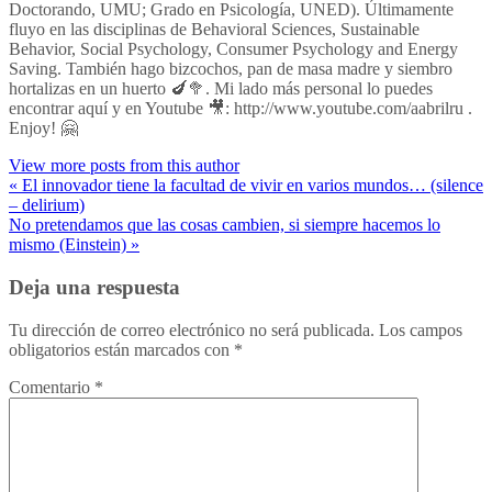
Doctorando, UMU; Grado en Psicología, UNED). Últimamente
fluyo en las disciplinas de Behavioral Sciences, Sustainable
Behavior, Social Psychology, Consumer Psychology and Energy
Saving. También hago bizcochos, pan de masa madre y siembro
hortalizas en un huerto 🍆🥦. Mi lado más personal lo puedes
encontrar aquí y en Youtube 🎥: http://www.youtube.com/aabrilru .
Enjoy! 🤗
View more posts from this author
« El innovador tiene la facultad de vivir en varios mundos… (silence
– delirium)
No pretendamos que las cosas cambien, si siempre hacemos lo
mismo (Einstein) »
Deja una respuesta
Tu dirección de correo electrónico no será publicada.
Los campos
obligatorios están marcados con
*
Comentario
*