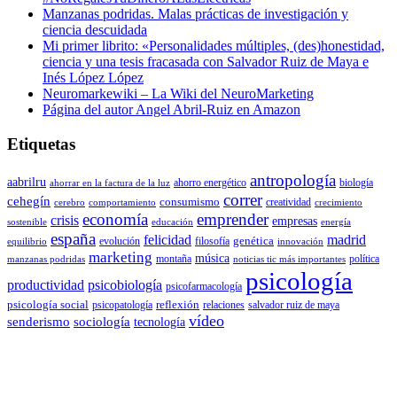
Manzanas podridas. Malas prácticas de investigación y
ciencia descuidada
Mi primer librito: «Personalidades múltiples, (des)honestidad,
ciencia y una tesis fracasada con Salvador Ruiz de Maya e
Inés López López
Neuromarkewiki – La Wiki del NeuroMarketing
Página del autor Angel Abril-Ruiz en Amazon
Etiquetas
antropología
aabrilru
ahorro energético
biología
ahorrar en la factura de la luz
correr
cehegín
consumismo
creatividad
cerebro
comportamiento
crecimiento
economía
emprender
crisis
empresas
sostenible
educación
energía
españa
felicidad
madrid
genética
evolución
filosofía
equilibrio
innovación
marketing
música
montaña
política
manzanas podridas
noticias tic más importantes
psicología
productividad
psicobiología
psicofarmacología
psicología social
reflexión
psicopatología
relaciones
salvador ruiz de maya
vídeo
senderismo
sociología
tecnología