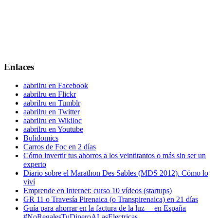
Enlaces
aabrilru en Facebook
aabrilru en Flickr
aabrilru en Tumblr
aabrilru en Twitter
aabrilru en Wikiloc
aabrilru en Youtube
Bulidomics
Carros de Foc en 2 días
Cómo invertir tus ahorros a los veintitantos o más sin ser un
experto
Diario sobre el Marathon Des Sables (MDS 2012). Cómo lo
viví
Emprende en Internet: curso 10 vídeos (startups)
GR 11 o Travesía Pirenaica (o Transpirenaica) en 21 días
Guía para ahorrar en la factura de la luz —en España
#NoRegalesTuDineroALasElectricas