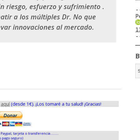
 riesgo, esfuerzo y sufrimiento .
-
tir a los múltiples Dr. No que
P
levar innovaciones al mercado.
1
-
B
s
aquí
(desde 1€). ¡Los tomaré a tu salud! ¡Gracias!
Paypal, tarjeta o transferencia.........
s pago seguro)