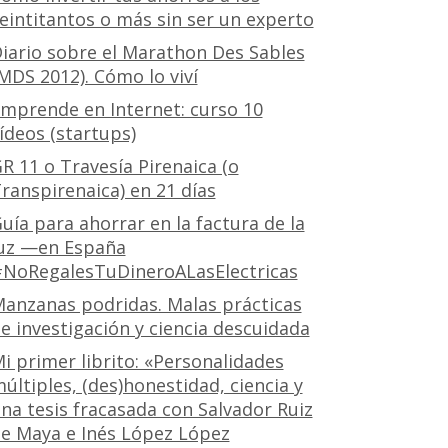
eintitantos o más sin ser un experto
iario sobre el Marathon Des Sables
MDS 2012). Cómo lo viví
mprende en Internet: curso 10
ídeos (startups)
R 11 o Travesía Pirenaica (o
ranspirenaica) en 21 días
uía para ahorrar en la factura de la
uz —en España
NoRegalesTuDineroALasElectricas
anzanas podridas. Malas prácticas
e investigación y ciencia descuidada
i primer librito: «Personalidades
últiples, (des)honestidad, ciencia y
na tesis fracasada con Salvador Ruiz
e Maya e Inés López López