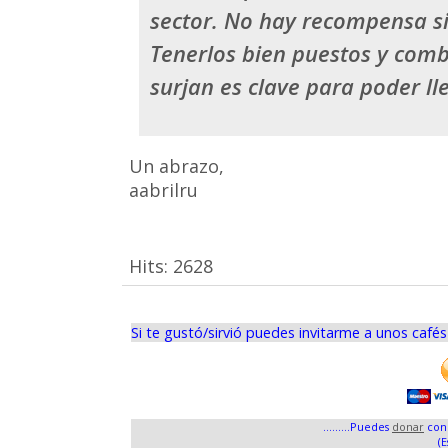
sector. No hay recompensa sin
Tenerlos bien puestos y comba
surjan es clave para poder l
Un abrazo,
aabrilru
Hits:
2628
Si te gustó/sirvió puedes invitarme a unos café
.........Puedes
donar
con 
(E