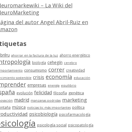
euromarkewiki – La Wiki del
euroMarketing
ágina del autor Angel Abril-Ruiz en
Amazon
tiquetas
brilru
ahorro energético
ahorrar en la factura de la luz
ntropología
cehegín
biología
cerebro
correr
consumismo
creatividad
mportamiento
economía
crisis
ecimiento sostenible
educación
mprender
empresas
energía
equilibrio
spaña
felicidad
genética
evolución
filosofía
marketing
madrid
novación
manzanas podridas
música
ntaña
política
noticias tic más importantes
roductividad
psicobiología
psicofarmacología
sicología
psicología social
psicopatología