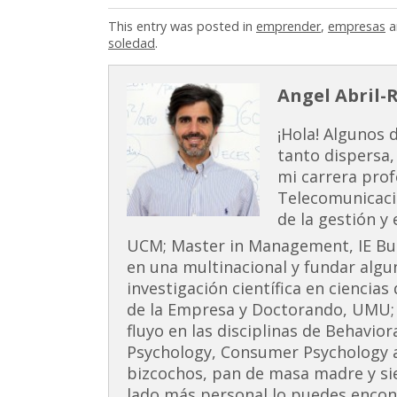
This entry was posted in
emprender
,
empresas
a
soledad
.
Angel Abril-
¡Hola! Algunos 
tanto dispersa,
mi carrera prof
Telecomunicaci
de la gestión y
UCM; Master in Management, IE Busi
en una multinacional y fundar alg
investigación científica en ciencia
de la Empresa y Doctorando, UMU;
fluyo en las disciplinas de Behavior
Psychology, Consumer Psychology 
bizcochos, pan de masa madre y si
lado más personal lo puedes encont