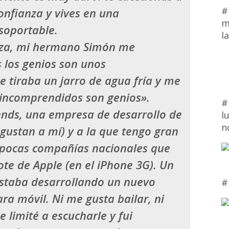
#
onfianza y vives en una
m
soportable.
l
eza, mi hermano
Simón
me
 los genios son unos
 tiraba un jarro de agua fría y me
 incomprendidos son genios».
#
ends, una empresa de desarrollo de
l
n
gustan a mí) y a la que tengo gran
s pocas compañías nacionales que
ote
de Apple (en el iPhone 3G). Un
taba desarrollando un nuevo
#
ra móvil. Ni me gusta bailar, ni
 limité a escucharle y fui