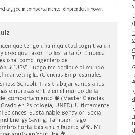
v
nd tagged in
comportamiento
,
emprender
,
innovar
,
D
(
Ruiz
E
v
dicen que tengo una inquietud cognitiva un
G
 y creo que razón no les falta 😅. Empecé
T
esional como Ingeniero de
G
ón 📡(UPV). Luego me dediqué al mundo
l
 el marketing 📊 (Ciencias Empresariales,
#
ness School). Tras trabajar varios años
unas empresas entré en el mundo de la
M
s del comportamiento 🧠 (Master Ciencias
d
 Grado en Psicología, UNED). Últimamente
M
al Sciences, Sustainable Behavior, Social
m
and Energy Saving. También hago
u
embro hortalizas en un huerto 🍆🥦. Mi
d
rar aquí y en Youtube 🎥: