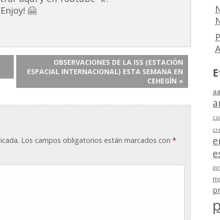
N
Enjoy! 🤗
N
P
OBSERVACIONES DE LA ISS (ESTACIÓN
E
ESPACIAL INTERNACIONAL) ESTA SEMANA EN
CEHEGÍN »
aa
a
co
cr
e
icada.
Los campos obligatorios están marcados con
*
e
in
mo
p
p