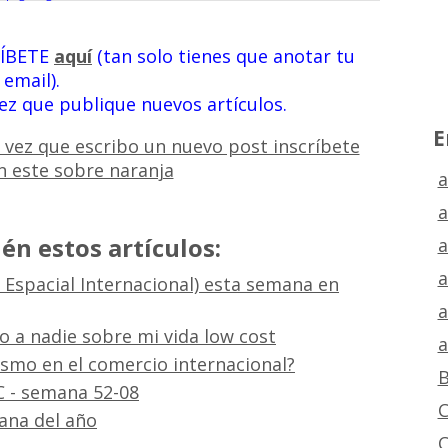
RÍBETE
aquí
(tan solo tienes que anotar tu
email).
vez que publique nuevos artículos.
E
a
a
én estos artículos:
a
a
 Espacial Internacional) esta semana en
a
 a nadie sobre mi vida low cost
a
ismo en el comercio internacional?
B
C - semana 52-08
C
ana del año
C