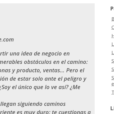
P
B
C
H
e.com
L
L
rtir una idea de negocio en
S
merables obstáculos en el camino:
S
sonas y producto, ventas… Pero el
S
ón de estar solo ante el peligro y
e
Soy el único que lo ve así? ¿Me
T
 llegan siguiendo caminos
L
riente es muy duro: te cuestionas a